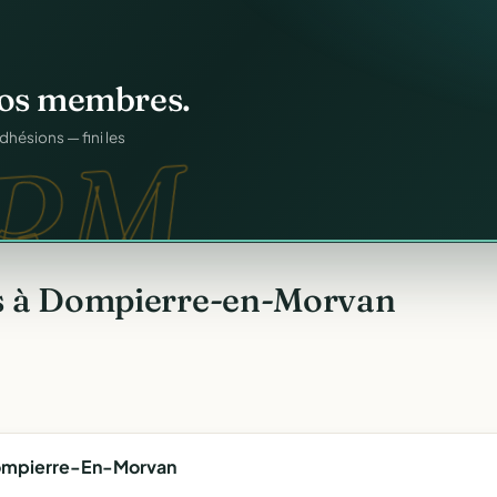
os membres.
RM.
dhésions — fini les
s à Dompierre-en-Morvan
ompierre-En-Morvan