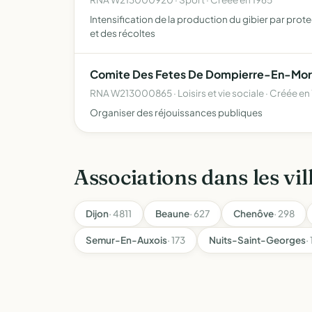
Intensification de la production du gibier par pr
et des récoltes
Comite Des Fetes De Dompierre-En-Mo
RNA W213000865 · Loisirs et vie sociale · Créée en
Organiser des réjouissances publiques
Associations dans les vil
Dijon
· 4811
Beaune
· 627
Chenôve
· 298
Semur-En-Auxois
· 173
Nuits-Saint-Georges
·