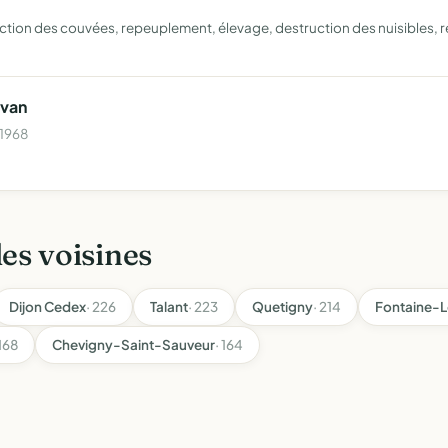
otection des couvées, repeuplement, élevage, destruction des nuisibles
rvan
 1968
les voisines
Dijon Cedex
· 226
Talant
· 223
Quetigny
· 214
Fontaine-L
 168
Chevigny-Saint-Sauveur
· 164