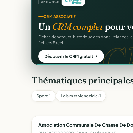
ANNONCE
CRM ASSOCIATIF
Un
CRM complet
pour v
C
Fiches donateurs, historique des dons, relances, a
fichiers Excel.
Découvrir le CRM gratuit
Thématiques principale
Sport
· 1
Loisirs et vie sociale
· 1
Association Communale De Chasse De D
RNA W213000920 · Sport · Créée en 1965