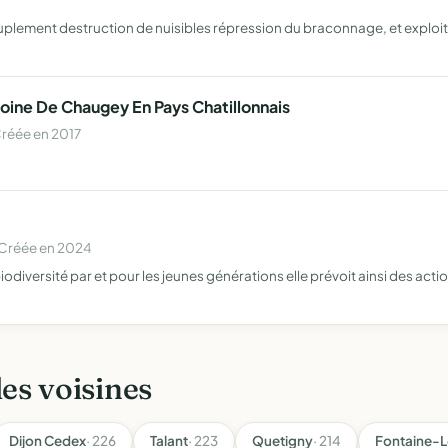
lement destruction de nuisibles répression du braconnage, et exploitati
moine De Chaugey En Pays Chatillonnais
Créée en 2017
 Créée en 2024
iodiversité par et pour les jeunes générations elle prévoit ainsi des acti
les voisines
Dijon Cedex
· 226
Talant
· 223
Quetigny
· 214
Fontaine-L