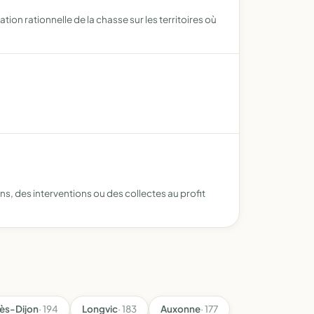
on rationnelle de la chasse sur les territoires où
ons, des interventions ou des collectes au profit
ès-Dijon
· 194
Longvic
· 183
Auxonne
· 177