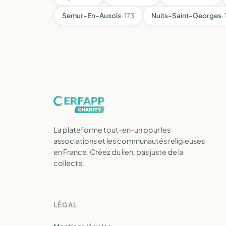
Semur-En-Auxois
· 173
Nuits-Saint-Georges
·
La plateforme tout-en-un pour les
associations et les communautés religieuses
en France. Créez du lien, pas juste de la
collecte.
LÉGAL