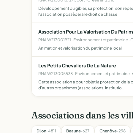
Développement du gibier, sa protection, son repeup
l'association possèdera le droit de chasse
Association Pour La Valorisation Du Patri
RNA W213001921 · Environnement et patrimoine · 
Animation et valorisation du patrimoine local
Les Petits Chevaliers De La Nature
RNA W213005538 · Environnement et patrimoine ·
Cette association a pour objet la protection de la b
d'autres organismes (associations, institutio…
Associations dans les vil
Dijon
· 4811
Beaune
· 627
Chenôve
· 298