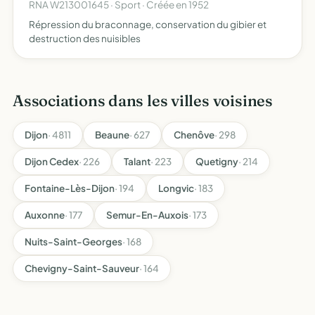
RNA W213001645 · Sport · Créée en 1952
Répression du braconnage, conservation du gibier et
destruction des nuisibles
Associations dans les villes voisines
Dijon
· 4811
Beaune
· 627
Chenôve
· 298
Dijon Cedex
· 226
Talant
· 223
Quetigny
· 214
Fontaine-Lès-Dijon
· 194
Longvic
· 183
Auxonne
· 177
Semur-En-Auxois
· 173
Nuits-Saint-Georges
· 168
Chevigny-Saint-Sauveur
· 164