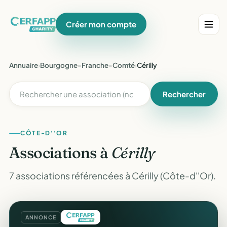
Créer mon compte
Annuaire
›
Bourgogne-Franche-Comté
›
Cérilly
Rechercher
CÔTE-D''OR
Associations à
Cérilly
7 associations référencées à Cérilly (Côte-d''Or).
ANNONCE