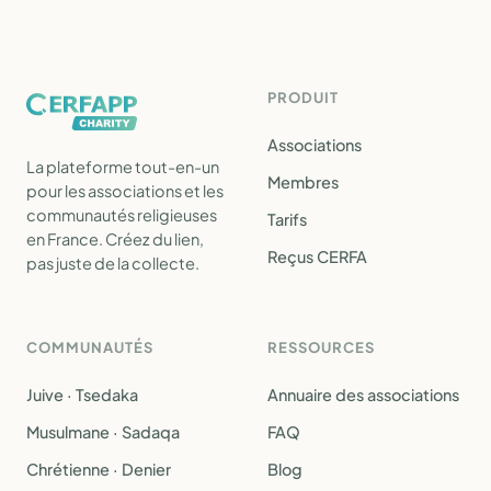
PRODUIT
Associations
La plateforme tout-en-un
Membres
pour les associations et les
communautés religieuses
Tarifs
en France. Créez du lien,
Reçus CERFA
pas juste de la collecte.
COMMUNAUTÉS
RESSOURCES
Juive · Tsedaka
Annuaire des associations
Musulmane · Sadaqa
FAQ
Chrétienne · Denier
Blog