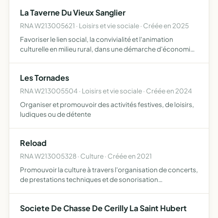
notamment d'information, de vigilance ou de défense y
La Taverne Du Vieux Sanglier
co…
RNA W213005621 · Loisirs et vie sociale · Créée en 2025
Favoriser le lien social, la convivialité et l'animation
culturelle en milieu rural, dans une démarche d'économie
sociale et solidaire, sous la forme d'une taverne
médiévale, lieu de rencontre convivial à vocation culture…
Les Tornades
RNA W213005504 · Loisirs et vie sociale · Créée en 2024
Organiser et promouvoir des activités festives, de loisirs,
ludiques ou de détente
Reload
RNA W213005328 · Culture · Créée en 2021
Promouvoir la culture à travers l'organisation de concerts,
de prestations techniques et de sonorisation
d'événements du pays Châtillonnais et de ses alentours
Societe De Chasse De Cerilly La Saint Hubert