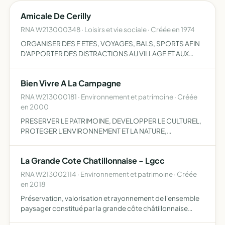
Amicale De Cerilly
RNA W213000348 · Loisirs et vie sociale · Créée en 1974
ORGANISER DES F ETES, VOYAGES, BALS, SPORTS AFIN
D'APPORTER DES DISTRACTIONS AU VILLAGE ET AUX
ENVIRONS
Bien Vivre A La Campagne
RNA W213000181 · Environnement et patrimoine · Créée
en 2000
PRESERVER LE PATRIMOINE, DEVELOPPER LE CULTUREL,
PROTEGER L'ENVIRONNEMENT ET LA NATURE,
FAVORISER LA CONVIVIALITE DANS LE VILLAGE
La Grande Cote Chatillonnaise - Lgcc
RNA W213002114 · Environnement et patrimoine · Créée
en 2018
Préservation, valorisation et rayonnement de l'ensemble
paysager constitué par la grande côte châtillonnaise
(Côte d'Or) et la plaine qui lui est liée toute action,