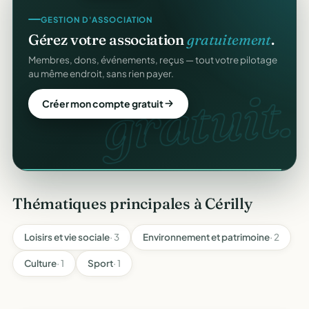
GESTION D'ASSOCIATION
CRM ASSOCIATIF
Gérez votre association
gratuitement
.
Un
CRM complet
pour vos membres.
Membres, dons, événements, reçus — tout votre pilotage
Fiches donateurs, historique des dons, relances,
au même endroit, sans rien payer.
adhésions — fini les fichiers Excel.
gratuit.
CRM
Créer mon compte gratuit
Découvrir le CRM gratuit
Thématiques principales à Cérilly
Loisirs et vie sociale
· 3
Environnement et patrimoine
· 2
Culture
· 1
Sport
· 1