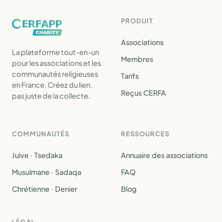
PRODUIT
Associations
La plateforme tout-en-un
Membres
pour les associations et les
communautés religieuses
Tarifs
en France. Créez du lien,
Reçus CERFA
pas juste de la collecte.
COMMUNAUTÉS
RESSOURCES
Juive · Tsedaka
Annuaire des associations
Musulmane · Sadaqa
FAQ
Chrétienne · Denier
Blog