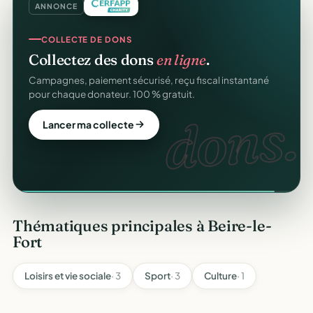
ANNONCE
COLLECTE DE DONS
Collectez des dons
en ligne
.
CERFA
Campagnes, paiement sécurisé, reçu fiscal instantané
pour chaque donateur. 100 % gratuit.
dons.
Lancer ma collecte
Thématiques principales à Beire-le-
Fort
Loisirs et vie sociale
· 3
Sport
· 3
Culture
· 1