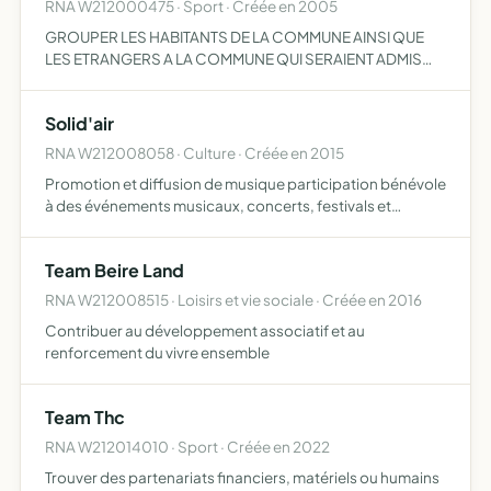
RNA W212000475 · Sport · Créée en 2005
GROUPER LES HABITANTS DE LA COMMUNE AINSI QUE
LES ETRANGERS A LA COMMUNE QUI SERAIENT ADMIS
PAR LE BUREAU DE LA SOCIETE QUI EST COMPOSEE
UNIQUEMENT PAR DES PERSONNES RESIDENTES A BEIRE
Solid'air
LE FORT, EN VUE DU DEVELOPPEMENT DU …
RNA W212008058 · Culture · Créée en 2015
Promotion et diffusion de musique participation bénévole
à des événements musicaux, concerts, festivals et
séances d'enregistrement en studio
Team Beire Land
RNA W212008515 · Loisirs et vie sociale · Créée en 2016
Contribuer au développement associatif et au
renforcement du vivre ensemble
Team Thc
RNA W212014010 · Sport · Créée en 2022
Trouver des partenariats financiers, matériels ou humains