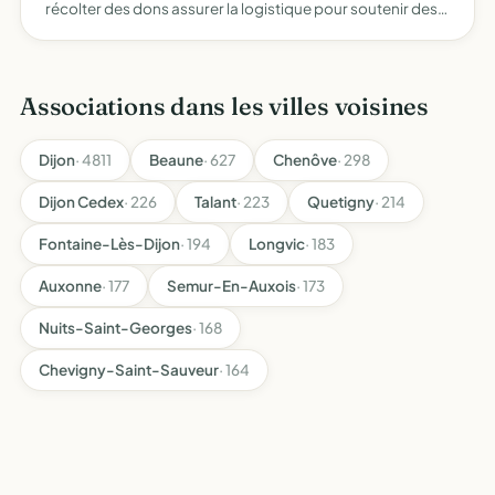
récolter des dons assurer la logistique pour soutenir des
pilotes de moto cross dans le cadre d'entrainements, de
compétitions régionales et nationales
Associations dans les villes voisines
Dijon
· 4811
Beaune
· 627
Chenôve
· 298
Dijon Cedex
· 226
Talant
· 223
Quetigny
· 214
Fontaine-Lès-Dijon
· 194
Longvic
· 183
Auxonne
· 177
Semur-En-Auxois
· 173
Nuits-Saint-Georges
· 168
Chevigny-Saint-Sauveur
· 164