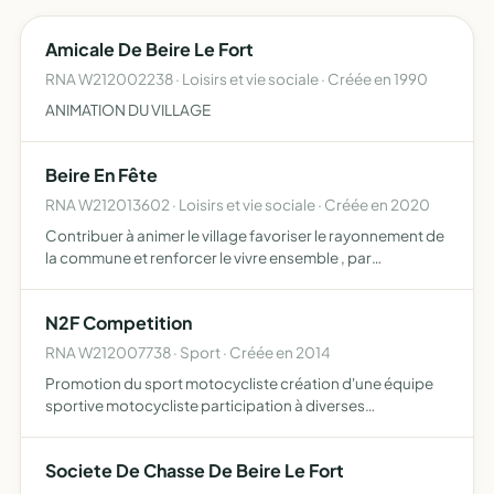
Amicale De Beire Le Fort
RNA W212002238 · Loisirs et vie sociale · Créée en 1990
ANIMATION DU VILLAGE
Beire En Fête
RNA W212013602 · Loisirs et vie sociale · Créée en 2020
Contribuer à animer le village favoriser le rayonnement de
la commune et renforcer le vivre ensemble , par
l'organisation ou la participation aux fêtes, aux repas et
autres animations, ventes au déballage, tombolas,
N2F Competition
kerme…
RNA W212007738 · Sport · Créée en 2014
Promotion du sport motocycliste création d'une équipe
sportive motocycliste participation à diverses
compétitions motocyclistes
Societe De Chasse De Beire Le Fort