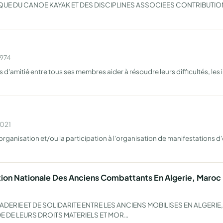
QUE DU CANOE KAYAK ET DES DISCIPLINES ASSOCIEES CONTRIBUTIO
1974
s d'amitié entre tous ses membres aider à résoudre leurs difficultés, les 
2021
anisation et/ou la participation à l'organisation de manifestations d'ord
tion Nationale Des Anciens Combattants En Algerie, Maroc 
DERIE ET DE SOLIDARITE ENTRE LES ANCIENS MOBILISES EN ALGERIE,
 DE LEURS DROITS MATERIELS ET MOR…