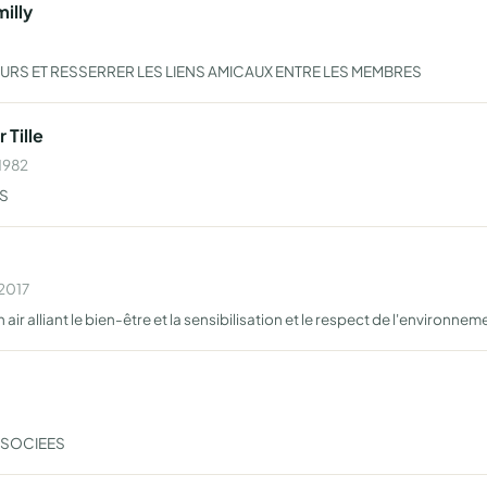
illy
URS ET RESSERRER LES LIENS AMICAUX ENTRE LES MEMBRES
 Tille
 1982
ES
 2017
 air alliant le bien-être et la sensibilisation et le respect de l'environnem
SSOCIEES