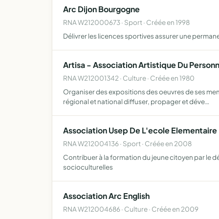
Arc Dijon Bourgogne
RNA W212000673 · Sport · Créée en 1998
Délivrer les licences sportives assurer une permane
Artisa - Association Artistique Du Person
RNA W212001342 · Culture · Créée en 1980
Organiser des expositions des oeuvres de ses membr
régional et national diffuser, propager et déve…
Association Usep De L'ecole Elementaire D
RNA W212004136 · Sport · Créée en 2008
Contribuer à la formation du jeune citoyen par le d
socioculturelles
Association Arc English
RNA W212004686 · Culture · Créée en 2009