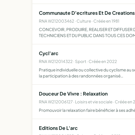
Communaute D'ecritures Et De Creations 
RNA W212003462 · Culture · Créée en 1981
CONCEVOIR, PRODUIRE, REALISER ET DIFFUSER D
TECHNICIENS ET DU PUBLIC DANS TOUS CES DO
Cycl'arc
RNA W212014322 · Sport · Créée en 2022
Pratique individuelle ou collective du cyclisme au s
la participation à des randonnées organisé…
Douceur De Vivre : Relaxation
RNA W212006127 · Loisirs et vie sociale · Créée en 
Promouvoir la relaxation faire bénéficier à ses ad
Editions De L'arc