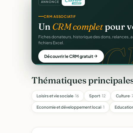
ANNONCE
REÇUS FISCAUX
Vos reçus
CERFA
autom
CER
Générés et envoyés à vos donateurs en un clic, c
officiel n°11580.
Automatiser mes reçus
Thématiques principales
Loisirs et vie sociale
· 16
Sport
· 12
Culture
· 
Economie et développement local
· 1
Education