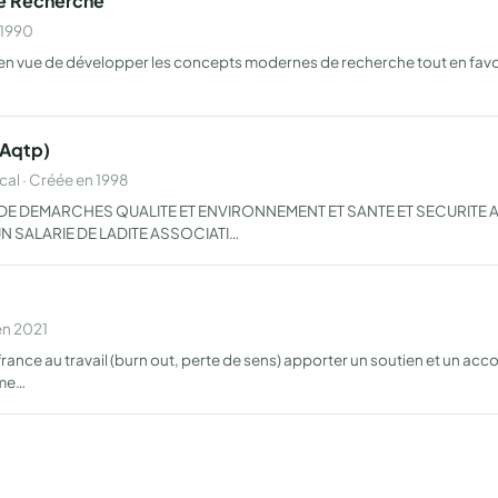
De Recherche
 1990
en vue de développer les concepts modernes de recherche tout en favor
(Aqtp)
l · Créée en 1998
 DE DEMARCHES QUALITE ET ENVIRONNEMENT ET SANTE ET SECURITE A
UN SALARIE DE LADITE ASSOCIATI…
en 2021
ouffrance au travail (burn out, perte de sens) apporter un soutien et 
eme…