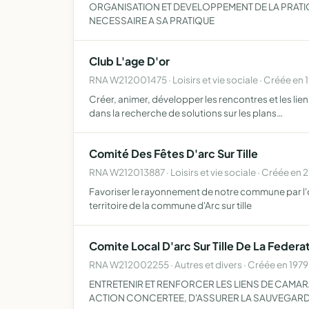
ORGANISATION ET DEVELOPPEMENT DE LA PRATI
NECESSAIRE A SA PRATIQUE
Club L'age D'or
RNA W212001475 · Loisirs et vie sociale · Créée en 
Créer, animer, développer les rencontres et les lien
dans la recherche de solutions sur les plans…
Comité Des Fêtes D'arc Sur Tille
RNA W212013887 · Loisirs et vie sociale · Créée en 
Favoriser le rayonnement de notre commune par l'org
territoire de la commune d'Arc sur tille
Comite Local D'arc Sur Tille De La Federa
RNA W212002255 · Autres et divers · Créée en 1979
ENTRETENIR ET RENFORCER LES LIENS DE CAMARA
ACTION CONCERTEE, D'ASSURER LA SAUVEGARDE