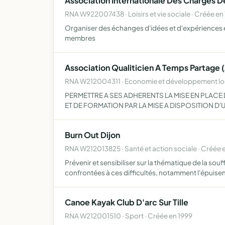
Association Internationale Des Charges 
RNA W922007438 · Loisirs et vie sociale · Créée en
Organiser des échanges d'idées et d'expériences 
membres
Association Qualiticien A Temps Partage 
RNA W212004311 · Economie et développement loca
PERMETTRE A SES ADHERENTS LA MISE EN PLACE
ET DE FORMATION PAR LA MISE A DISPOSITION D'
Burn Out Dijon
RNA W212013825 · Santé et action sociale · Créée 
Prévenir et sensibiliser sur la thématique de la s
confrontées à ces difficultés, notamment l'épuis
Canoe Kayak Club D'arc Sur Tille
RNA W212001510 · Sport · Créée en 1999