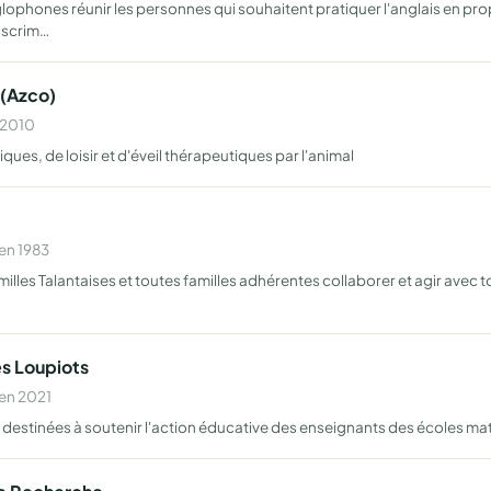
glophones réunir les personnes qui souhaitent pratiquer l'anglais en pro
iscrim…
 (Azco)
n 2010
ues, de loisir et d'éveil thérapeutiques par l'animal
en 1983
milles Talantaises et toutes familles adhérentes collaborer et agir avec
es Loupiots
 en 2021
 destinées à soutenir l'action éducative des enseignants des écoles mat