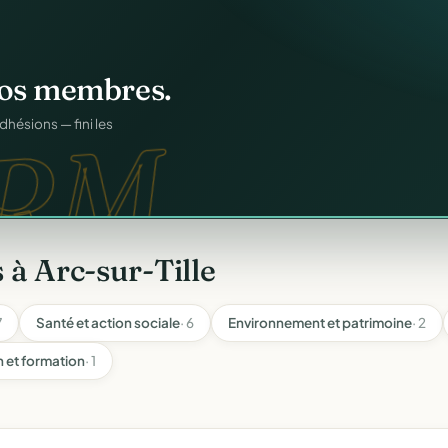
atiques.
FA.
onformes au modèle
 à Arc-sur-Tille
7
Santé et action sociale
· 6
Environnement et patrimoine
· 2
 et formation
· 1