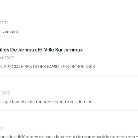
 2012
niversaire)
les De Jarnioux Et Ville Sur Jarnioux
en 1969
LES, SPECIALEMENTS DES FAMILLES NOMBREUSES
n 1999
village favoriser les rencontres entre ces derniers
09
ions des différentes classes dans le but de promouvoir la tradition des 