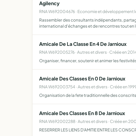
Agilency
RNA W692004676 · Economie et développement loc
Rassembler des consultants indépendants, partagea
international d'échanges et de rencontres tout en
Amicale De La Classe En 4 De Jarnioux
RNA W692005276 · Autres et divers · Créée en 201
Organiser, financer, soutenir et animer les festivité
Amicale Des Classes En 0 De Jarnioux
RNA W692003754 · Autres et divers · Créée en 199
Organisation de la fete traditionnelle des conscrits
Amicale Des Classes En 8 De Jarnioux
RNA W692002288 · Autres et divers · Créée en 20
RESERRER LES LIENS D'AMITIE ENTRE LES CONSC