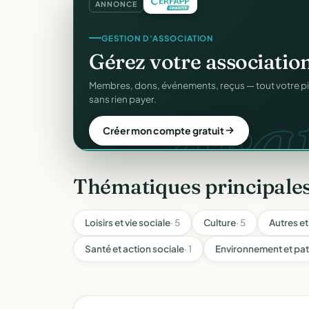
ANNONCE
SITE WEB
Votre site web d'associ
Une page publique élégante et un site de collecte, 
Sans webmaster.
Créer mon site gratuit
Thématiques principales
Loisirs et vie sociale
· 5
Culture
· 5
Autres et
Santé et action sociale
· 1
Environnement et pa