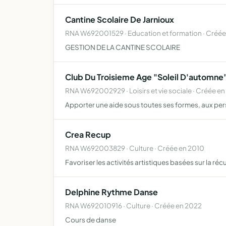
Cantine Scolaire De Jarnioux
RNA W692001529 · Education et formation · Créée
GESTION DE LA CANTINE SCOLAIRE
Club Du Troisieme Age "Soleil D'automne
RNA W692002929 · Loisirs et vie sociale · Créée en
Apporter une aide sous toutes ses formes, aux pers
Crea Recup
RNA W692003829 · Culture · Créée en 2010
Favoriser les activités artistiques basées sur la ré
Delphine Rythme Danse
RNA W692010916 · Culture · Créée en 2022
Cours de danse