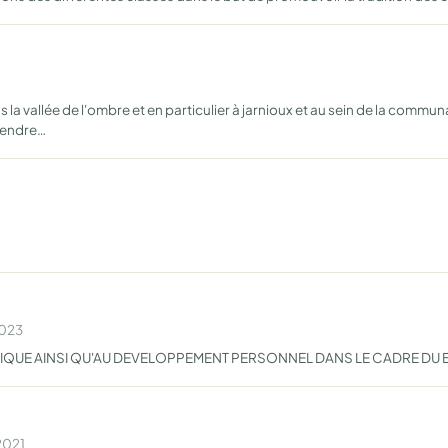
la vallée de l'ombre et en particulier à jarnioux et au sein de la commun
ntendre…
2023
IQUE AINSI QU'AU DEVELOPPEMENT PERSONNEL DANS LE CADRE DU B
2021