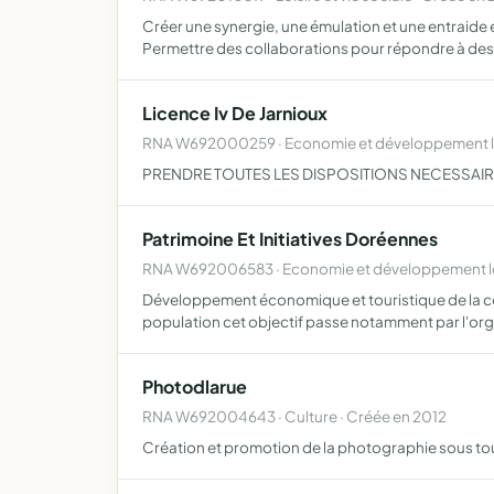
Créer une synergie, une émulation et une entra
Permettre des collaborations pour répondre à de
Licence Iv De Jarnioux
RNA W692000259 · Economie et développement lo
PRENDRE TOUTES LES DISPOSITIONS NECESSAIRE
Patrimoine Et Initiatives Doréennes
RNA W692006583 · Economie et développement lo
Développement économique et touristique de la c
population cet objectif passe notamment par l'org
Photodlarue
RNA W692004643 · Culture · Créée en 2012
Création et promotion de la photographie sous tout