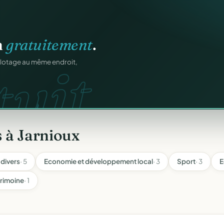
ation
offert
.
web.
prêts en cinq minutes.
 à Jarnioux
 divers
· 5
Economie et développement local
· 3
Sport
· 3
E
trimoine
· 1