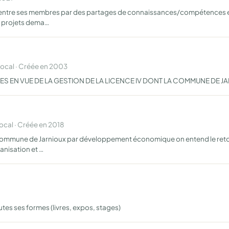
ide entre ses membres par des partages de connaissances/compétence
s projets dema…
cal · Créée en 2003
S EN VUE DE LA GESTION DE LA LICENCE IV DONT LA COMMUNE DE JA
cal · Créée en 2018
ommune de Jarnioux par développement économique on entend le retour
anisation et …
es ses formes (livres, expos, stages)