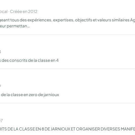
al · Créée en 2012
nt tous des expériences, expertises, objectifs et valeurs similaires A
 leur permettan…
4
s des conscrits de la classe en 4
9
 de la classe en zero de jarnioux
07
RITS DE LA CLASSE EN 8 DE JARNIOUX ET ORGANISER DIVERSES MANI