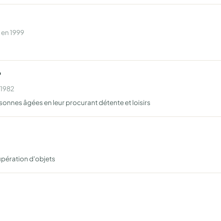
 en 1999
"
 1982
onnes âgées en leur procurant détente et loisirs
cupération d'objets