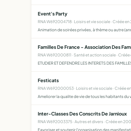
Event's Party
RNA W692004718 · Loisirs et vie sociale · Créée en
Animation de soirées privées, à thème ou autre (an
Familles De France - Association Des Famil
RNA W692000811 · Santé et action sociale · Créée 
ETUDIER ET DEFENDRE LES INTERETS DES FAMIL
Festicats
RNA W692000053 · Loisirs et vie sociale · Créée e
Ameliorer la qualite de vie de tous les habitants du 
Inter-Classes Des Conscrits De Jarnioux
RNA W692003375 · Autres et divers · Créée en 20
Favoriser et soutenir l'organisation des manifestat