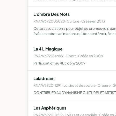
L'ombre Des Mots
RNA W692005028 · Culture · Créée en 2013
Cette association a pour objet de promouvoir, dans 
événements et animations qui donnent à voir, à e
La 4 L Magique
RNA W692002886 · Sport · Créée en 2008
Participation au 4L trophy 2009
Laladream
RNA W692011291 · Loisirs et vie sociale · Créée en 
CONTRIBUER AU DYNAMISME CULTUREL ET ARTIST
Les Asphériques
RNA W692010519 · Loisirs et vie sociale · Créée en 