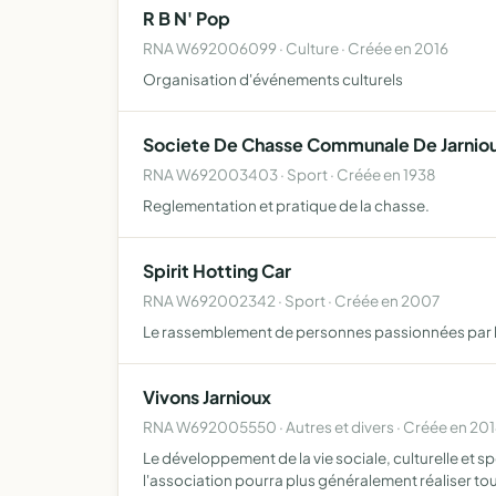
R B N' Pop
RNA W692006099 · Culture · Créée en 2016
Organisation d'événements culturels
Societe De Chasse Communale De Jarnio
RNA W692003403 · Sport · Créée en 1938
Reglementation et pratique de la chasse.
Spirit Hotting Car
RNA W692002342 · Sport · Créée en 2007
Le rassemblement de personnes passionnées par la
Vivons Jarnioux
RNA W692005550 · Autres et divers · Créée en 20
Le développement de la vie sociale, culturelle et sp
l'association pourra plus généralement réaliser to