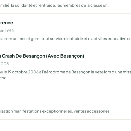
itié, la solidarité et l'entraide, les membres de la classe un.
arenne
 en 1946
creer animer et gerer tout service d entraide et d activites educative cu
Du Crash De Besançon (Avec Besançon)
 2008
nu le 19 octobre 2006 à l'aérodrome de Besançon la Vèze lors d'une mis
rche…
isation manifestations exceptionnelles, ventes accessoires