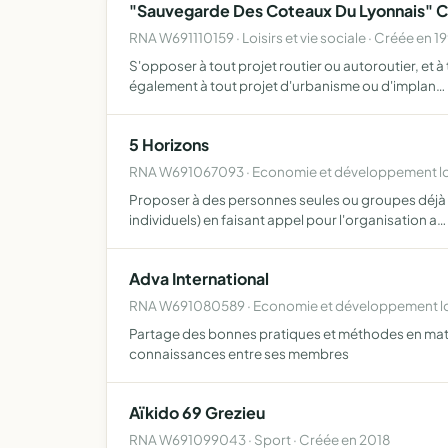
"Sauvegarde Des Coteaux Du Lyonnais" C
RNA W691110159 · Loisirs et vie sociale · Créée en 1
S'opposer à tout projet routier ou autoroutier, et
également à tout projet d'urbanisme ou d'implan…
5 Horizons
RNA W691067093 · Economie et développement lo
Proposer à des personnes seules ou groupes déjà co
individuels) en faisant appel pour l'organisation a…
Adva International
RNA W691080589 · Economie et développement loc
Partage des bonnes pratiques et méthodes en matièr
connaissances entre ses membres
Aïkido 69 Grezieu
RNA W691099043 · Sport · Créée en 2018