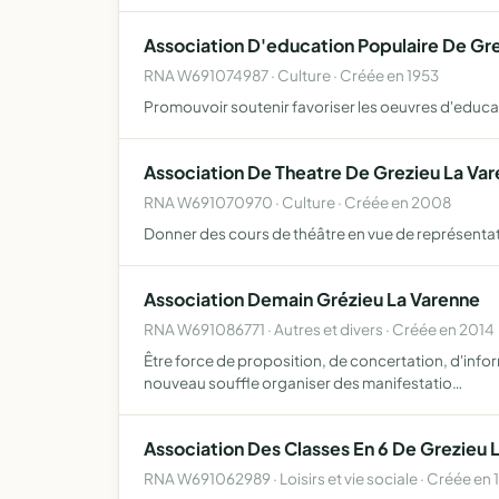
Association D'education Populaire De Gr
RNA W691074987 · Culture · Créée en 1953
Promouvoir soutenir favoriser les oeuvres d'educa
Association De Theatre De Grezieu La Va
RNA W691070970 · Culture · Créée en 2008
Donner des cours de théâtre en vue de représenta
Association Demain Grézieu La Varenne
RNA W691086771 · Autres et divers · Créée en 2014
Être force de proposition, de concertation, d'inform
nouveau souffle organiser des manifestatio…
Association Des Classes En 6 De Grezieu 
RNA W691062989 · Loisirs et vie sociale · Créée en 