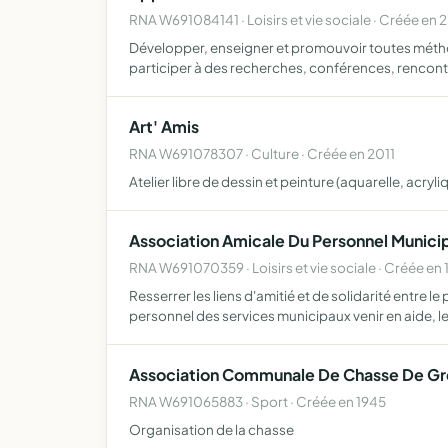
RNA W691084141 · Loisirs et vie sociale · Créée en 
Développer, enseigner et promouvoir toutes méthod
participer à des recherches, conférences, rencont
Art' Amis
RNA W691078307 · Culture · Créée en 2011
Atelier libre de dessin et peinture (aquarelle, acryl
Association Amicale Du Personnel Munici
RNA W691070359 · Loisirs et vie sociale · Créée en 
Resserrer les liens d'amitié et de solidarité entre
personnel des services municipaux venir en aide, le
Association Communale De Chasse De Gr
RNA W691065883 · Sport · Créée en 1945
Organisation de la chasse