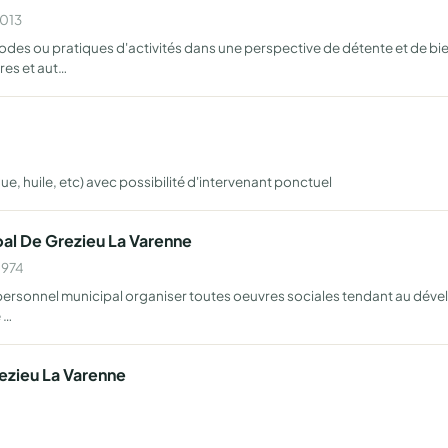
2013
es ou pratiques d'activités dans une perspective de détente et de bien-
res et aut…
ique, huile, etc) avec possibilité d'intervenant ponctuel
pal De Grezieu La Varenne
1974
 le personnel municipal organiser toutes oeuvres sociales tendant au dév
 …
ezieu La Varenne