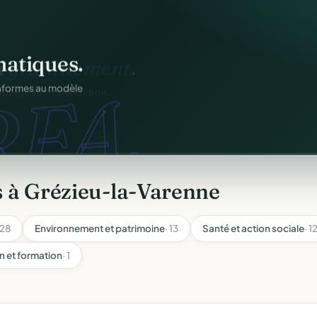
atiques.
FA.
onformes au modèle
 à Grézieu-la-Varenne
 28
Environnement et patrimoine
· 13
Santé et action sociale
· 1
n et formation
· 1