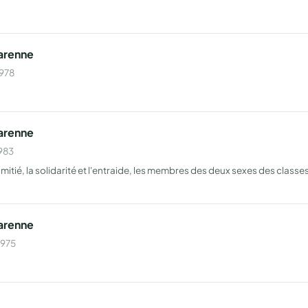
Varenne
1978
Varenne
1983
amitié, la solidarité et l'entraide, les membres des deux sexes des class
Varenne
1975