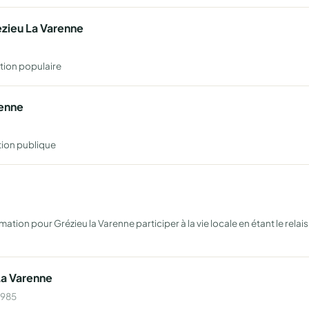
ezieu La Varenne
tion populaire
renne
tion publique
ation pour Grézieu la Varenne participer à la vie locale en étant le relais
La Varenne
1985