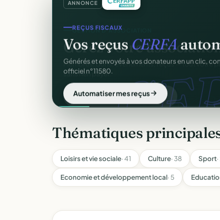
ANNONCE
REÇUS FISCAUX
Vos reçus
CERFA
autom
CER
Générés et envoyés à vos donateurs en un clic, c
officiel n°11580.
Automatiser mes reçus
Thématiques principales
Loisirs et vie sociale
· 41
Culture
· 38
Sport
·
Economie et développement local
· 5
Educatio