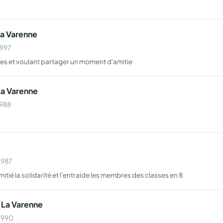
La Varenne
1997
es et voulant partager un moment d'amitie
La Varenne
1988
1987
itié la solidarité et l'entraide les membres des classes en 8
 La Varenne
 1990