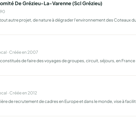
omité De Grézieu-La-Varenne (Scl Grézieu)
990
 à tout autre projet, de nature à dégrader l'environnement des Coteaux d
cal · Créée en 2007
nstitués de faire des voyages de groupes, circuit, séjours, en France 
al · Créée en 2012
e de recrutement de cadres en Europe et dans le monde, vise à faciliter