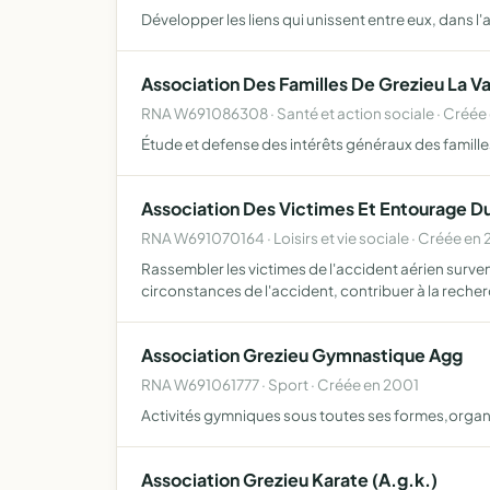
Développer les liens qui unissent entre eux, dans l'am
Association Des Familles De Grezieu La V
RNA W691086308 · Santé et action sociale · Créée
Étude et defense des intérêts généraux des familles 
Association Des Victimes Et Entourage 
RNA W691070164 · Loisirs et vie sociale · Créée en
Rassembler les victimes de l'accident aérien surve
circonstances de l'accident, contribuer à la reche
Association Grezieu Gymnastique Agg
RNA W691061777 · Sport · Créée en 2001
Activités gymniques sous toutes ses formes,organ
Association Grezieu Karate (A.g.k.)