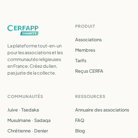
PRODUIT
Associations
La plateforme tout-en-un
Membres
pour les associations et les
communautés religieuses
Tarifs
en France. Créez du lien,
Reçus CERFA
pas juste de la collecte.
COMMUNAUTÉS
RESSOURCES
Juive · Tsedaka
Annuaire des associations
Musulmane · Sadaqa
FAQ
Chrétienne · Denier
Blog