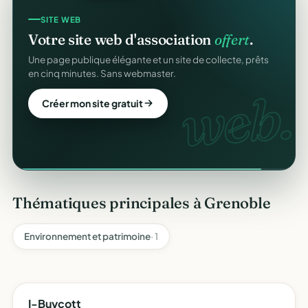
SITE WEB
Votre site web d'association
offert
.
Une page publique élégante et un site de collecte, prêts
en cinq minutes. Sans webmaster.
web.
Créer mon site gratuit
Thématiques principales à Grenoble
Environnement et patrimoine
· 1
I-Buycott