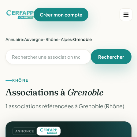
Créer mon compte
Annuaire
›
Auvergne-Rhône-Alpes
›
Grenoble
Rechercher
RHÔNE
Associations à
Grenoble
1 associations référencées à Grenoble (Rhône).
ANNONCE