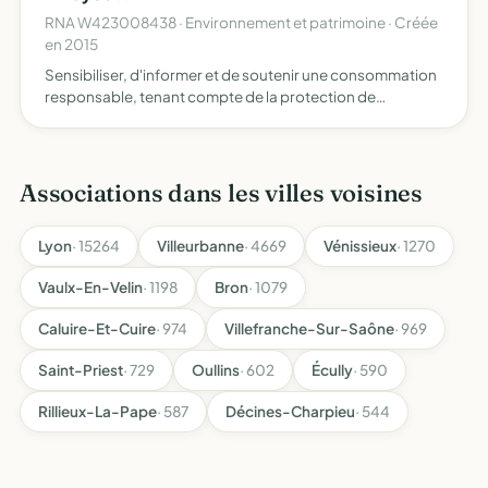
RNA W423008438 · Environnement et patrimoine · Créée
en 2015
Sensibiliser, d'informer et de soutenir une consommation
responsable, tenant compte de la protection de
l'environnement, de la santé publique, de la solidarité et
de la lutte contre toutes les exclusions sociales cet obje…
Associations dans les villes voisines
Lyon
· 15264
Villeurbanne
· 4669
Vénissieux
· 1270
Vaulx-En-Velin
· 1198
Bron
· 1079
Caluire-Et-Cuire
· 974
Villefranche-Sur-Saône
· 969
Saint-Priest
· 729
Oullins
· 602
Écully
· 590
Rillieux-La-Pape
· 587
Décines-Charpieu
· 544