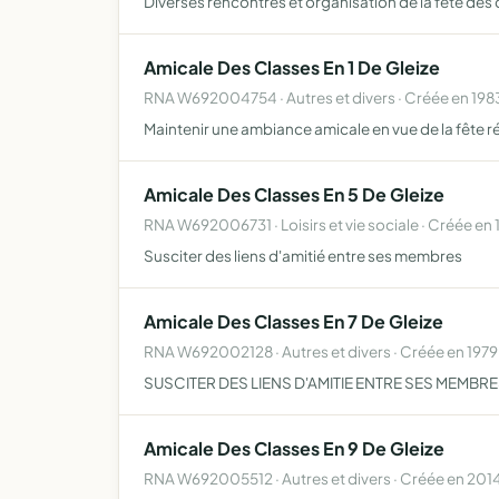
Diverses rencontres et organisation de la fete des 
Amicale Des Classes En 1 De Gleize
RNA W692004754 · Autres et divers · Créée en 198
Maintenir une ambiance amicale en vue de la fête r
Amicale Des Classes En 5 De Gleize
RNA W692006731 · Loisirs et vie sociale · Créée en
Susciter des liens d'amitié entre ses membres
Amicale Des Classes En 7 De Gleize
RNA W692002128 · Autres et divers · Créée en 1979
SUSCITER DES LIENS D'AMITIE ENTRE SES MEMBR
Amicale Des Classes En 9 De Gleize
RNA W692005512 · Autres et divers · Créée en 201