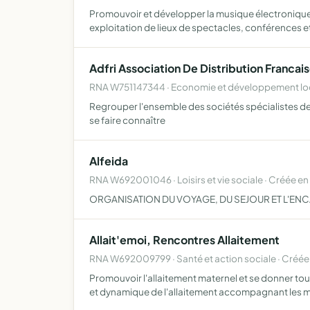
Promouvoir et développer la musique électronique 
exploitation de lieux de spectacles, conférences e
Adfri Association De Distribution Francais
RNA W751147344 · Economie et développement loc
Regrouper l'ensemble des sociétés spécialistes de la 
se faire connaître
Alfeida
RNA W692001046 · Loisirs et vie sociale · Créée e
ORGANISATION DU VOYAGE, DU SEJOUR ET L'ENC
Allait'emoi, Rencontres Allaitement
RNA W692009799 · Santé et action sociale · Créée
Promouvoir l'allaitement maternel et se donner tou
et dynamique de l'allaitement accompagnant les 