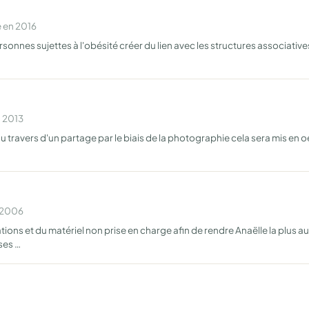
 en 2016
nes sujettes à l'obésité créer du lien avec les structures associatives 
n 2013
 travers d'un partage par le biais de la photographie cela sera mis en
n 2006
ons et du matériel non prise en charge afin de rendre Anaëlle la plus
ses …