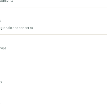
conscrits
3
égionale des conscrits
 1984
ES
4