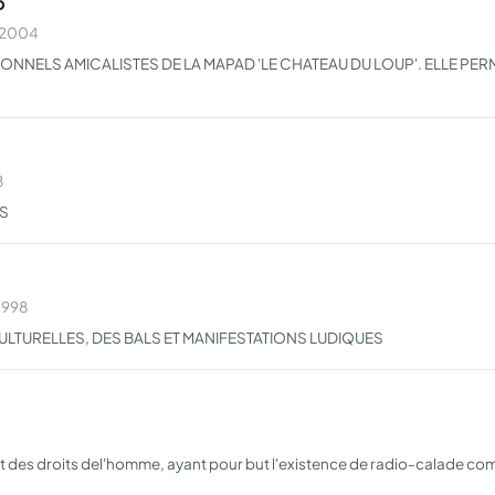
p
n 2004
SONNELS AMICALISTES DE LA MAPAD 'LE CHATEAU DU LOUP'. ELLE P
8
ES
1998
TURELLES, DES BALS ET MANIFESTATIONS LUDIQUES
1
ect des droits del'homme, ayant pour but l'existence de radio-calade c