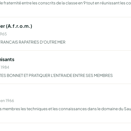
de fraternité entre les conscrits de la classe en 9 tout en réunissant les c
er (A.f.r.o.m.)
1965
 FRANCAIS RAPATRIES D'OUTRE MER
isants
n 1984
AITES BONNET ET PRATIQUER L'ENTRAIDE ENTRE SES MEMBRES
 en 1966
 ses membres les techniques et les connaissances dans le domaine du S