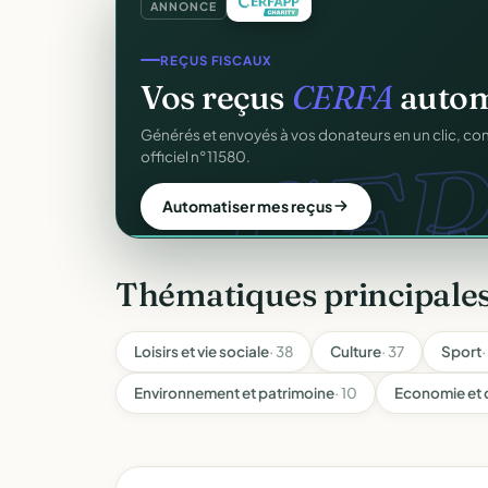
ANNONCE
CRM ASSOCIATIF
Un
CRM complet
pour v
C
Fiches donateurs, historique des dons, relances, a
fichiers Excel.
Découvrir le CRM gratuit
Thématiques principales
Loisirs et vie sociale
· 38
Culture
· 37
Sport
·
Environnement et patrimoine
· 10
Economie et 