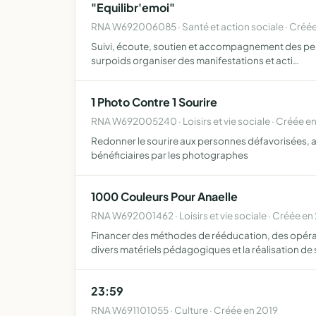
"Equilibr'emoi"
RNA W692006085 · Santé et action sociale · Créée
Suivi, écoute, soutien et accompagnement des person
surpoids organiser des manifestations et acti…
1 Photo Contre 1 Sourire
RNA W692005240 · Loisirs et vie sociale · Créée e
Redonner le sourire aux personnes défavorisées, au
bénéficiaires par les photographes
1000 Couleurs Pour Anaelle
RNA W692001462 · Loisirs et vie sociale · Créée e
Financer des méthodes de rééducation, des opérati
divers matériels pédagogiques et la réalisation de 
23:59
RNA W691101055 · Culture · Créée en 2019