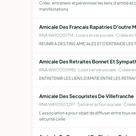
Créer, entretenir et pérenniser les liens d'amitié et 
manifestations
Amicale Des Francais Rapatries D'outre M
RNA W692001714 · Loisirs et vie sociale · Créée en 
REUNIR A DES FINS AMICALES ET D'ENTRAIDE LES
Amicale Des Retraites Bonnet Et Sympath
RNA W692000982 · Loisirs et vie sociale · Créée e
ENTRETENIR LES LIENS D'AMITIE ENTRE LES RETR
Amicale Des Secouristes De Villefranche
RNA W692003297 · Santé et action sociale · Créée
L'association a pour objet de diffuser entre tous
sécurité civile