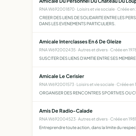
Amicale Du Personnel Du Chateau Du Lou
RNA W692001870 · Loisirs et vie sociale · Créée e
CREER DES LIENS DE SOLIDARITE ENTRE LES PER
DANS LES EVENEMENTS PARTICULIERS.
Amicale Interclasses En 6 De Gleize
RNA W692002435 · Autres et divers · Créée en 197
SUSCITER DES LIENS D'AMITIE ENTRE SES MEMBR
Amicale Le Cerisier
RNA W692001573 · Loisirs et vie sociale · Créée en 
ORGANISER DES RENCONTRES SPORTIVES OU CUL
Amis De Radio-Calade
RNA W692004523 · Autres et divers · Créée en 198
Entreprendre toute action, dans la limite du resp