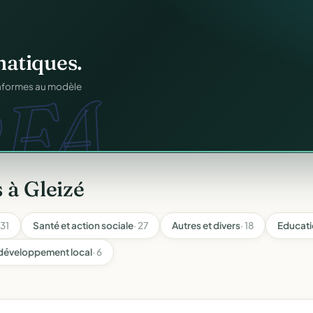
os membres.
RM.
dhésions — fini les
 à Gleizé
 31
Santé et action sociale
· 27
Autres et divers
· 18
Educati
développement local
· 6