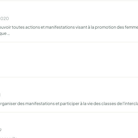
 2020
voir toutes actions et manifestations visant à la promotion des femme
 que …
1
aniser des manifestations et participer à la vie des classes de l'intercl
9