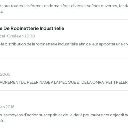
sous toutes ses formes et de manières diverses scènes ouvertes, festi
tc
e De Robinetterie Industrielle
al · Créée en 2000
distribution de la robinetterie industrielle afin de leur apporter une cré
n 2005
ADREMENT DU PELERINAGE A LA MECQUE ET DE LA OMRA (PETIT PELER
 en 2018
s les moyens d'action susceptibles de l'aider à poursuivre cet objecti
mè…