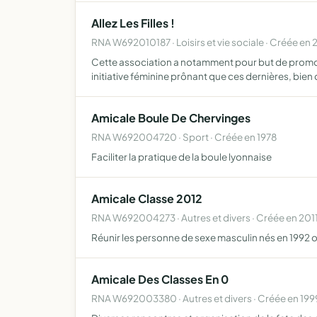
Allez Les Filles !
RNA W692010187 · Loisirs et vie sociale · Créée en
Cette association a notamment pour but de promou
initiative féminine prônant que ces dernières, bien
Amicale Boule De Chervinges
RNA W692004720 · Sport · Créée en 1978
Faciliter la pratique de la boule lyonnaise
Amicale Classe 2012
RNA W692004273 · Autres et divers · Créée en 201
Réunir les personne de sexe masculin nés en 1992 org
Amicale Des Classes En 0
RNA W692003380 · Autres et divers · Créée en 199