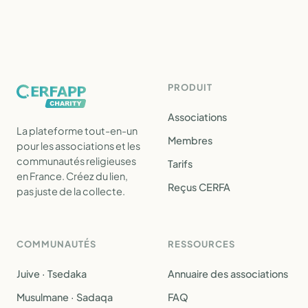
PRODUIT
Associations
La plateforme tout-en-un
Membres
pour les associations et les
communautés religieuses
Tarifs
en France. Créez du lien,
Reçus CERFA
pas juste de la collecte.
COMMUNAUTÉS
RESSOURCES
Juive · Tsedaka
Annuaire des associations
Musulmane · Sadaqa
FAQ