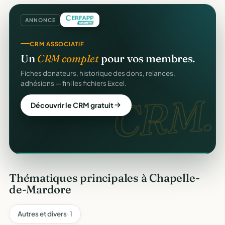
ANNONCE
COLLECTE DE DONS
CRM ASSOCIATIF
Collectez des dons
en ligne
.
Un
CRM complet
pour vos membres.
Campagnes, paiement sécurisé, reçu fiscal instantané
Fiches donateurs, historique des dons, relances,
pour chaque donateur. 100 % gratuit.
adhésions — fini les fichiers Excel.
dons
CRM.
Lancer ma collecte
Découvrir le CRM gratuit
Thématiques principales à Chapelle-
de-Mardore
Autres et divers
· 1