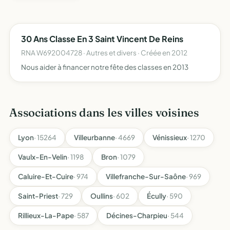
30 Ans Classe En 3 Saint Vincent De Reins
RNA W692004728 · Autres et divers · Créée en 2012
Nous aider à financer notre fête des classes en 2013
Associations dans les villes voisines
Lyon
· 15264
Villeurbanne
· 4669
Vénissieux
· 1270
Vaulx-En-Velin
· 1198
Bron
· 1079
Caluire-Et-Cuire
· 974
Villefranche-Sur-Saône
· 969
Saint-Priest
· 729
Oullins
· 602
Écully
· 590
Rillieux-La-Pape
· 587
Décines-Charpieu
· 544