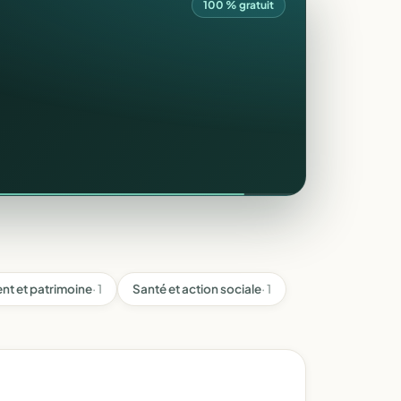
100 % gratuit
nt et patrimoine
· 1
Santé et action sociale
· 1