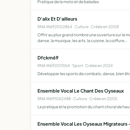
Pratique de la moto et de balades
D'alix Et D'ailleurs
RNA W692002864 · Culture · Créée en 2008
Offrir au plus grand nombre une ouverture sur le mo
danse, la musique, les arts, la cuisine, la coiffure…
Dfckm69
RNA W692011554 · Sport · Créée en 2024
Développer les sports de combats, danse, bien êt
Ensemble Vocal Le Chant Des Oyseaux
RNA W691062488 · Culture · Créée en 2005
La pratique et la promotion du chant choral de haut
Ensemble Vocal Les Oyseaux Migrateurs -