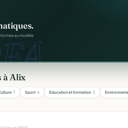
ation
offert
.
web.
prêts en cinq minutes.
 à Alix
ulture
· 7
Sport
· 6
Education et formation
· 2
Environneme
 Créée en 2003