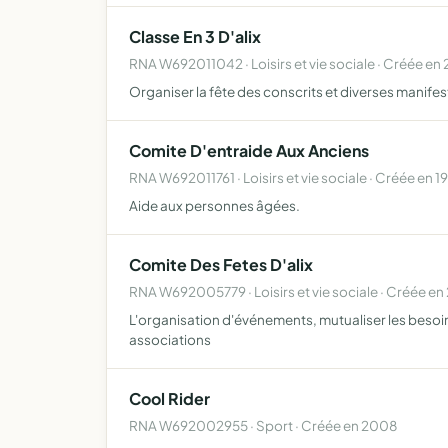
Classe En 3 D'alix
RNA W692011042 · Loisirs et vie sociale · Créée en
Organiser la fête des conscrits et diverses manife
Comite D'entraide Aux Anciens
RNA W692011761 · Loisirs et vie sociale · Créée en 1
Aide aux personnes âgées.
Comite Des Fetes D'alix
RNA W692005779 · Loisirs et vie sociale · Créée en
L'organisation d'événements, mutualiser les besoin
associations
Cool Rider
RNA W692002955 · Sport · Créée en 2008