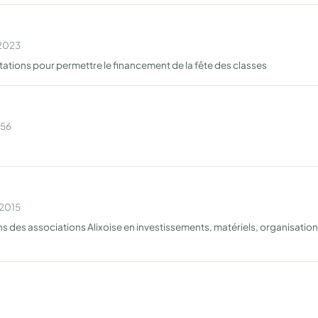
 2023
stations pour permettre le financement de la fête des classes
956
 2015
s des associations Alixoise en investissements, matériels, organisation 