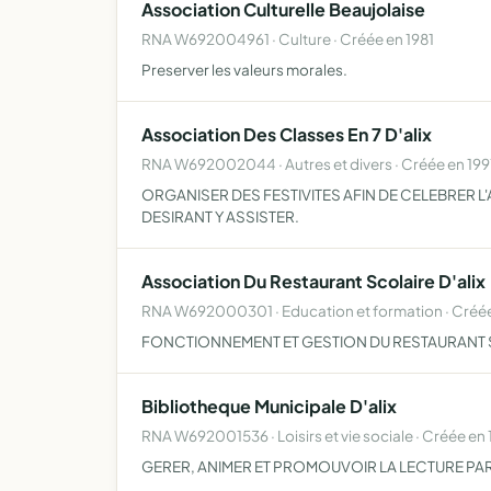
Association Culturelle Beaujolaise
RNA W692004961 · Culture · Créée en 1981
Preserver les valeurs morales.
Association Des Classes En 7 D'alix
RNA W692002044 · Autres et divers · Créée en 199
ORGANISER DES FESTIVITES AFIN DE CELEBRER L
DESIRANT Y ASSISTER.
Association Du Restaurant Scolaire D'alix
RNA W692000301 · Education et formation · Créée
FONCTIONNEMENT ET GESTION DU RESTAURANT 
Bibliotheque Municipale D'alix
RNA W692001536 · Loisirs et vie sociale · Créée en 
GERER, ANIMER ET PROMOUVOIR LA LECTURE PAR