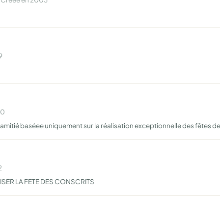
9
80
amitié baséee uniquement sur la réalisation exceptionnelle des fêtes de
2
NISER LA FETE DES CONSCRITS