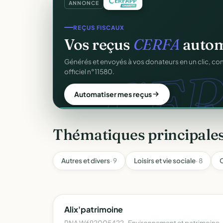
ANNONCE
SITE WEB
Votre site web d'associ
Une page publique élégante et un site de collecte, 
Sans webmaster.
Créer mon site gratuit
Thématiques principales
Autres et divers
· 9
Loisirs et vie sociale
· 8
C
Alix'patrimoine
RNA W692005422 · Environnement et patrimoine ·