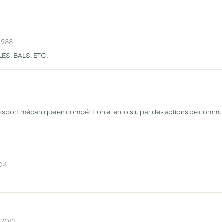
 1988
ES, BALS, ETC.
 de sport mécanique en compétition et en loisir, par des actions de comm
004
n 2012