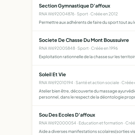
Section Gymnastique D'affoux
RNA W692004876 · Sport · Créée en 2012
Permettre aux adhérents de faire du sport tout au 
Societe De Chasse Du Mont Boussuivre
RNA W692005848 · Sport · Créée en 1996
Exploitation rationnelle de la chasse sur les territ
Soleil Et Vie
RNA W692010194 · Santé et action sociale · Créée
Atelier bien être, découverte du massage ayurvédiq
personnel, dans le respect de la déontologie prop
Sou Des Ecoles D'affoux
RNA W692000054 · Education et formation · Créé
Aide a diverses manifestations scolaires(sorties vi