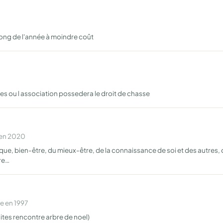
long de l'année à moindre coût
oires ou l association possedera le droit de chasse
 en 2020
ue, bien-être, du mieux-être, de la connaissance de soi et des autres,
re…
e en 1997
sites rencontre arbre de noel)