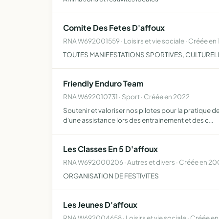
Comite Des Fetes D'affoux
RNA W692001559 · Loisirs et vie sociale · Créée en
TOUTES MANIFESTATIONS SPORTIVES, CULTURELL
Friendly Enduro Team
RNA W692010731 · Sport · Créée en 2022
Soutenir et valoriser nos pilotes pour la pratique
d'une assistance lors des entrainement et des c…
Les Classes En 5 D'affoux
RNA W692000206 · Autres et divers · Créée en 2
ORGANISATION DE FESTIVITES
Les Jeunes D'affoux
RNA W692004658 · Loisirs et vie sociale · Créée e