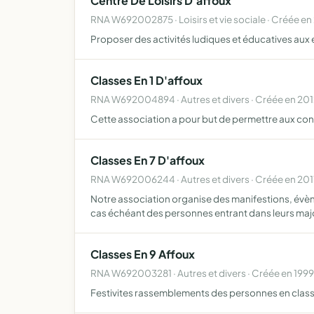
Centre De Loisirs D'affoux
RNA W692002875 · Loisirs et vie sociale · Créée e
Proposer des activités ludiques et éducatives aux e
Classes En 1 D'affoux
RNA W692004894 · Autres et divers · Créée en 20
Cette association a pour but de permettre aux consc
Classes En 7 D'affoux
RNA W692006244 · Autres et divers · Créée en 201
Notre association organise des manifestions, évène
cas échéant des personnes entrant dans leurs maj
Classes En 9 Affoux
RNA W692003281 · Autres et divers · Créée en 1999
Festivites rassemblements des personnes en class