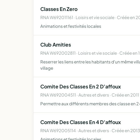
Classes En Zero
RNA W692011161 · Loisirs et vie sociale · Créée en 
Animations et festivités locales
Club Amities
RNA W692002811 · Loisirs et vie sociale · Créée en 
Reserrer les liens entre les habitants d'un même vi
village
Comite Des Classes En 2 D'affoux
RNA W692004511 · Autres et divers · Créée en 2011
Permettre aux différents membres des classe en 2 de
Comite Des Classes En 4 D'affoux
RNA W692005114 · Autres et divers · Créée en 2013
Animations et festivités locales