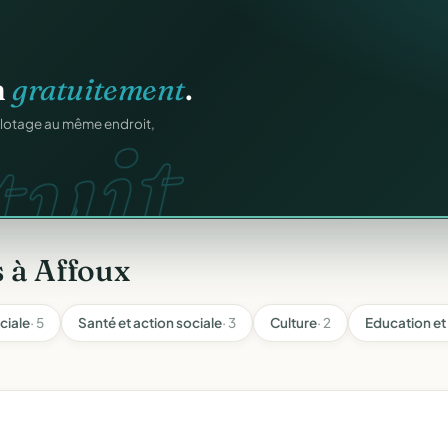
ation
offert
.
web.
prêts en cinq minutes.
 à Affoux
ociale
· 5
Santé et action sociale
· 3
Culture
· 2
Education et