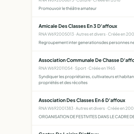
Promouvoir le théâtre amateur
Amicale Des Classes En 3 D'affoux
RNA W692005013 · Autres et divers · Créée en 20
Regroupement inter generationsdes personnes nees
Association Communale De Chasse D'aff
RNA W692011054 · Sport · Créée en 1965
Syndiquer les propriétaires, cultivateurs et habita
propriétés et des récoltes
Association Des Classes En 6 D'affoux
RNA W692001383 · Autres et divers · Créée en 20
ORGANISATION DE FESTIVITES DANS LE CADRE D