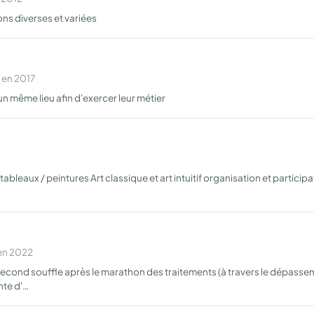
ons diverses et variées
 en 2017
 même lieu afin d'exercer leur métier
ableaux / peintures Art classique et art intuitif organisation et partici
 en 2022
econd souffle après le marathon des traitements (à travers le dépasseme
nte d'…