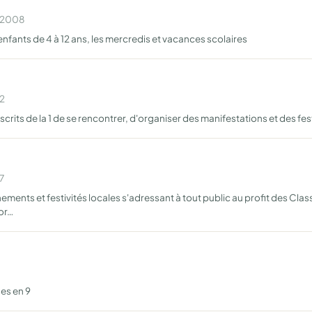
n 2008
nfants de 4 à 12 ans, les mercredis et vacances scolaires
12
rits de la 1 de se rencontrer, d'organiser des manifestations et des fest
7
ments et festivités locales s'adressant à tout public au profit des Clas
or…
es en 9