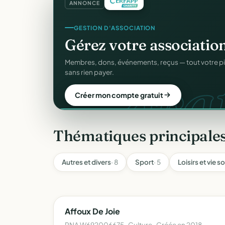
ANNONCE
SITE WEB
Votre site web d'associ
Une page publique élégante et un site de collecte, 
Sans webmaster.
Créer mon site gratuit
Thématiques principales
Autres et divers
· 8
Sport
· 5
Loisirs et vie s
Affoux De Joie
RNA W692006675 · Culture · Créée en 2018