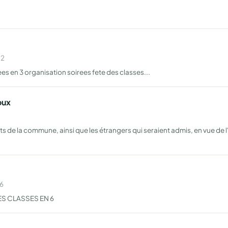
02
 en 3 organisation soirees fete des classes...
oux
nts de la commune, ainsi que les étrangers qui seraient admis, en vue de 
06
ES CLASSES EN 6