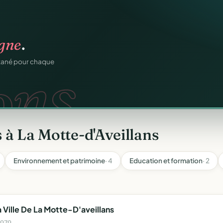
n
gratuitement
.
tuit.
ilotage au même endroit,
 à La Motte-d'Aveillans
Environnement et patrimoine
· 4
Education et formation
· 2
ille De La Motte-D'aveillans
1979