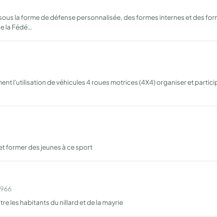
 sous la forme de défense personnalisée, des formes internes et des for
de la Fédé…
ement l'utilisation de véhicules 4 roues motrices (4X4) organiser et parti
et former des jeunes à ce sport
1966
ntre les habitants du nillard et de la mayrie