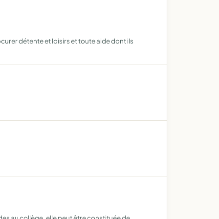
urer détente et loisirs et toute aide dont ils
des au collège, elle peut être constituée de