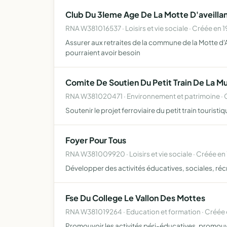
Club Du 3Ieme Age De La Motte D'aveilla
RNA W381016537 · Loisirs et vie sociale · Créée en 
Assurer aux retraites de la commune de la Motte d'Ave
pourraient avoir besoin
Comite De Soutien Du Petit Train De La M
RNA W381020471 · Environnement et patrimoine · 
Soutenir le projet ferroviaire du petit train tourist
Foyer Pour Tous
RNA W381009920 · Loisirs et vie sociale · Créée en
Développer des activités éducatives, sociales, récr
Fse Du College Le Vallon Des Mottes
RNA W381019264 · Education et formation · Créée 
Promouvoir les activités péri-éducatives, promouvoir