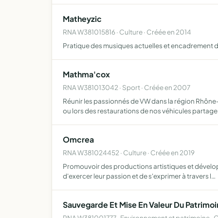
Matheyzic
RNA W381015816 · Culture · Créée en 2014
Pratique des musiques actuelles et encadrement d
Mathma'cox
RNA W381013042 · Sport · Créée en 2007
Réunir les passionnés de VW dans la région Rhône-
ou lors des restaurations de nos véhicules partage
Omcrea
RNA W381024452 · Culture · Créée en 2019
Promouvoir des productions artistiques et développe
d'exercer leur passion et de s'exprimer à travers l…
Sauvegarde Et Mise En Valeur Du Patrimoi
RNA W381001777 · Environnement et patrimoine · C