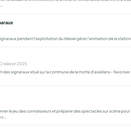
e…
naraux
ignaraux pendant l'exploitation du téleski gérer l'animation de la statio
 Créée en 2025
m des signaraux situé sur la commune de la motte d'aveillans - favoriser l
onner le jeu des connaisseurs et préparer des spectacles sur scène pour
a c…