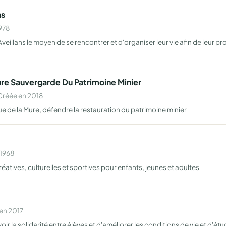
ns
1978
illans le moyen de se rencontrer et d'organiser leur vie afin de leur proc
ure Sauvergarde Du Patrimoine Minier
Créée en 2018
ique de la Mure, défendre la restauration du patrimoine minier
 1968
éatives, culturelles et sportives pour enfants, jeunes et adultes
en 2017
 la solidarité entre élèves et d'améliorer les conditions de vie et d'étu