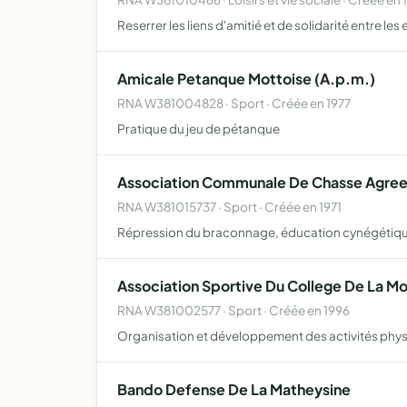
Reserrer les liens d'amitié et de solidarité entre l
Amicale Petanque Mottoise (A.p.m.)
RNA W381004828 · Sport · Créée en 1977
Pratique du jeu de pétanque
Association Communale De Chasse Agreee
RNA W381015737 · Sport · Créée en 1971
Répression du braconnage, éducation cynégétique 
Association Sportive Du College De La Mo
RNA W381002577 · Sport · Créée en 1996
Organisation et développement des activités physi
Bando Defense De La Matheysine