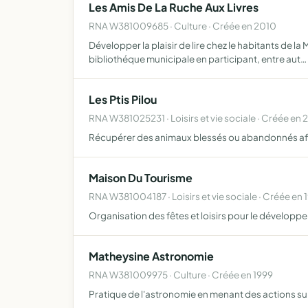
Les Amis De La Ruche Aux Livres
RNA W381009685 · Culture · Créée en 2010
Développer la plaisir de lire chez le habitants de la
bibliothéque municipale en participant, entre aut…
Les Ptis Pilou
RNA W381025231 · Loisirs et vie sociale · Créée en
Récupérer des animaux blessés ou abandonnés afin 
Maison Du Tourisme
RNA W381004187 · Loisirs et vie sociale · Créée en 
Organisation des fêtes et loisirs pour le dévelop
Matheysine Astronomie
RNA W381009975 · Culture · Créée en 1999
Pratique de l'astronomie en menant des actions sui