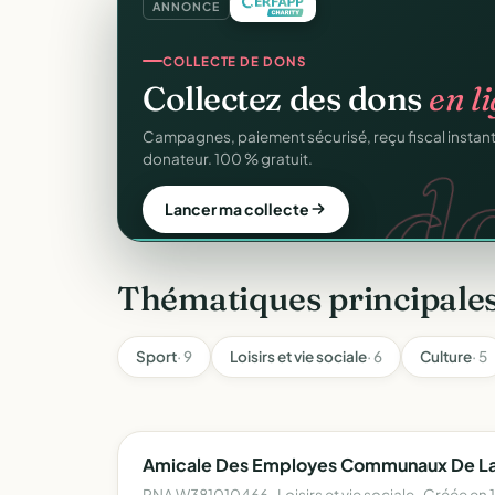
ANNONCE
GESTION D'ASSOCIATION
Gérez votre associatio
gra
Membres, dons, événements, reçus — tout votre p
sans rien payer.
Créer mon compte gratuit
Thématiques principales
Sport
· 9
Loisirs et vie sociale
· 6
Culture
· 5
Amicale Des Employes Communaux De La V
RNA W381010466 · Loisirs et vie sociale · Créée en 