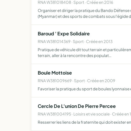
RNA W381018408 · Sport · Créée en 2016
Organiser et diriger la pratique du Bando Défense
(Myanmar) et des sports de combats sous l'égide 
Baroud ' Expe Solidaire
RNA W381014369 · Sport · Créée en 2013
Pratique de véhicule dit tout terrain et particulièr
terrain, aller à la rencontre des populat…
Boule Mottoise
RNA W381009669 · Sport · Créée en 2009
Favoriser la pratique du sport de boules lyonnaise 
Cercle De L'union De Pierre Percee
RNA W381004195 · Loisirs et vie sociale · Créée en 
Resserrer les liens de la fraternite qui doit exister e