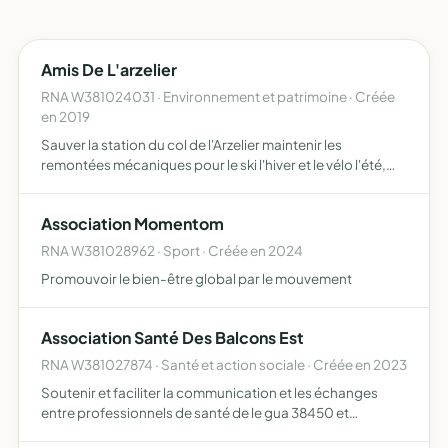
Amis De L'arzelier
RNA W381024031 · Environnement et patrimoine · Créée
en 2019
Sauver la station du col de l'Arzelier maintenir les
remontées mécaniques pour le ski l'hiver et le vélo l'été,
développer des infrastructures, organiser des
événements sportifs, culturels informer sur le devenir, les
Association Momentom
cho…
RNA W381028962 · Sport · Créée en 2024
Promouvoir le bien-être global par le mouvement
Association Santé Des Balcons Est
RNA W381027874 · Santé et action sociale · Créée en 2023
Soutenir et faciliter la communication et les échanges
entre professionnels de santé de le gua 38450 et
alentours