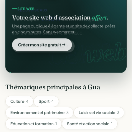
SITE WEB
REÇUS FISCAUX
Votre site web d'association
offert
.
Vos reçus
CERFA
automatiques.
Une page publique élégante et un site de collecte, prêts
Générés et envoyés à vos donateurs en un clic,
en cinq minutes. Sans webmaster.
conformes au modèle officiel n°11580.
web
CERFA.
Créer mon site gratuit
Automatiser mes reçus
Thématiques principales à Gua
Culture
· 4
Sport
· 4
Environnement et patrimoine
· 3
Loisirs et vie sociale
· 3
Education et formation
· 1
Santé et action sociale
· 1