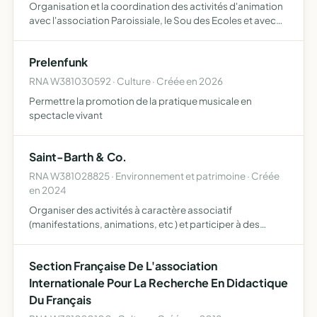
Organisation et la coordination des activités d'animation
avec l'association Paroissiale, le Sou des Ecoles et avec
toute autre association future après acceptation du
Conseil d'Administration, ainsi qu'avec toutes les pe…
Prelenfunk
RNA W381030592 · Culture · Créée en 2026
Permettre la promotion de la pratique musicale en
spectacle vivant
Saint-Barth & Co.
RNA W381028825 · Environnement et patrimoine · Créée
en 2024
Organiser des activités à caractère associatif
(manifestations, animations, etc ) et participer à des
travaux de préservation et de restauration du patrimoine
dans le village de saint-barthélemy du gua (38450)
Section Française De L'association
Internationale Pour La Recherche En Didactique
Du Français