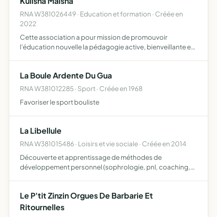
Kulisha Maisha
RNA W381026449 · Education et formation · Créée en
2022
Cette association a pour mission de promouvoir
l'éducation nouvelle la pédagogie active, bienveillante et
positive par l'organisation d'ateliers pour adultes,
enfants, conférences, activités périscolaires, édition de
La Boule Ardente Du Gua
supp…
RNA W381012285 · Sport · Créée en 1968
Favoriser le sport bouliste
La Libellule
RNA W381015486 · Loisirs et vie sociale · Créée en 2014
Découverte et apprentissage de méthodes de
développement personnel (sophrologie, pnl, coaching,
et autres méthodes) pour améliorer le bien-être des
individus
Le P'tit Zinzin Orgues De Barbarie Et
Ritournelles