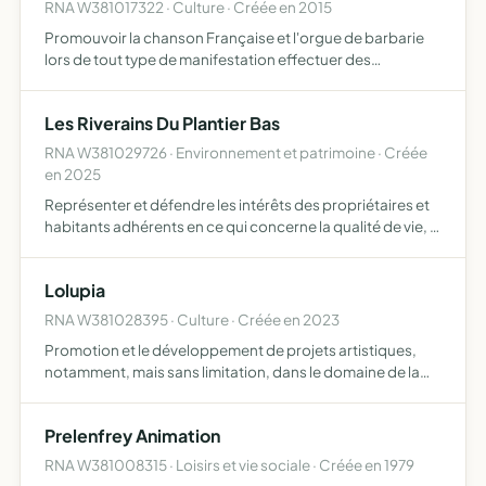
RNA W381017322 · Culture · Créée en 2015
Promouvoir la chanson Française et l'orgue de barbarie
lors de tout type de manifestation effectuer des
prestations avec ou sans sonorisation, gratuites ou
payantes dans les rues, marché, foire, mariage, particulier
Les Riverains Du Plantier Bas
ou to…
RNA W381029726 · Environnement et patrimoine · Créée
en 2025
Représenter et défendre les intérêts des propriétaires et
habitants adhérents en ce qui concerne la qualité de vie, la
protection contre les nuisances, de veiller à la
préservation de l'environnement conformément aux stat…
Lolupia
RNA W381028395 · Culture · Créée en 2023
Promotion et le développement de projets artistiques,
notamment, mais sans limitation, dans le domaine de la
danse contemporaine objet pouvant être atteint par des
conseils, des mises en relation ou tout autre aide immaté…
Prelenfrey Animation
RNA W381008315 · Loisirs et vie sociale · Créée en 1979