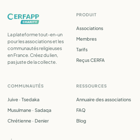
PRODUIT
Associations
La plateforme tout-en-un
Membres
pour les associations et les
communautés religieuses
Tarifs
en France. Créez du lien,
Reçus CERFA
pas juste de la collecte.
COMMUNAUTÉS
RESSOURCES
Juive · Tsedaka
Annuaire des associations
Musulmane · Sadaqa
FAQ
Chrétienne · Denier
Blog