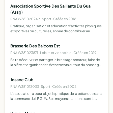
Association Sportive Des Saillants Du Gua
(Assg)
RNA W381020249 · Sport · Créée en 2018
Pratique, organisation et éducation d'activités physiques
et sportives ou culturelles, en vue de contribuer au
développement du sport pour tous et à la formation de
citoyens actifs et responsables dans une société
Brasserie Des Balcons Est
démocra…
RNA W381023871 · Loisirs et vie sociale · Créée en 2019
Faire découvrir et partager le brassage amateur, faire de
la bière et organiser des événements autour du brassage,
la bière et la musique participer à des événements et
organiser des animations musicales
Josace Club
RNA W381012033 · Sport · Créée en 2002
L'association a pour objet la pratique de la pétanque dans
la commune du LE GUA. Ses moyens d'actions sont la
tenue de réunions de travail et d'assemblée périodique,
l'organisation de manifestations et toutes initiatives …