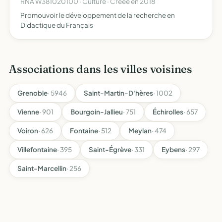
RNA W381020100 · Culture · Créée en 2018
Promouvoir le développement de la recherche en
Didactique du Français
Associations dans les villes voisines
Grenoble
· 5946
Saint-Martin-D'hères
· 1002
Vienne
· 901
Bourgoin-Jallieu
· 751
Échirolles
· 657
Voiron
· 626
Fontaine
· 512
Meylan
· 474
Villefontaine
· 395
Saint-Égrève
· 331
Eybens
· 297
Saint-Marcellin
· 256