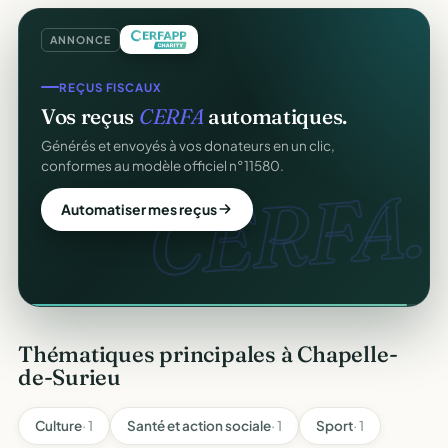
ANNONCE
REÇUS FISCAUX
GESTION D'ASSOCIATION
Vos reçus
CERFA
automatiques.
Gérez votre association
gratuitement
.
Générés et envoyés à vos donateurs en un clic,
Membres, dons, événements, reçus — tout votre pilotage
conformes au modèle officiel n°11580.
au même endroit, sans rien payer.
gratuit
CERFA.
Automatiser mes reçus
Créer mon compte gratuit
Thématiques principales à Chapelle-
de-Surieu
Culture
· 1
Santé et action sociale
· 1
Sport
· 1