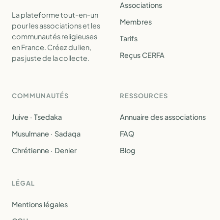
Associations
La plateforme tout-en-un
Membres
pour les associations et les
communautés religieuses
Tarifs
en France. Créez du lien,
Reçus CERFA
pas juste de la collecte.
COMMUNAUTÉS
RESSOURCES
Juive · Tsedaka
Annuaire des associations
Musulmane · Sadaqa
FAQ
Chrétienne · Denier
Blog
LÉGAL
Mentions légales