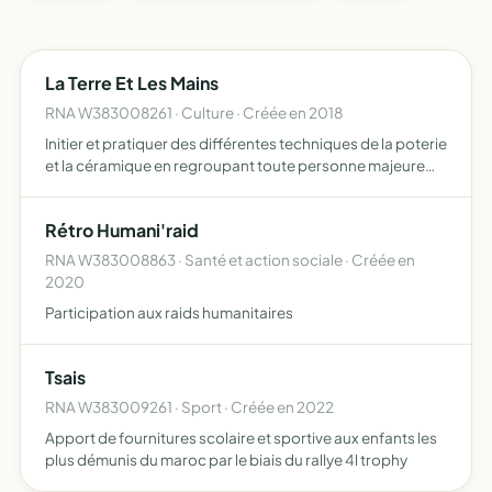
La Terre Et Les Mains
RNA W383008261 · Culture · Créée en 2018
Initier et pratiquer des différentes techniques de la poterie
et la céramique en regroupant toute personne majeure
intéressée par le travail. Elle prendra tous contacts et
initiatives pour y parvenir
Rétro Humani'raid
RNA W383008863 · Santé et action sociale · Créée en
2020
Participation aux raids humanitaires
Tsais
RNA W383009261 · Sport · Créée en 2022
Apport de fournitures scolaire et sportive aux enfants les
plus démunis du maroc par le biais du rallye 4l trophy