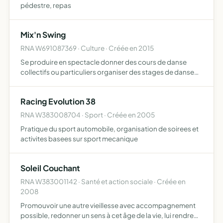
pédestre, repas
Mix'n Swing
RNA W691087369 · Culture · Créée en 2015
Se produire en spectacle donner des cours de danse
collectifs ou particuliers organiser des stages de danse
organisation et animation de soirées organisation et
animation de journées évènementielles
Racing Evolution 38
RNA W383008704 · Sport · Créée en 2005
Pratique du sport automobile, organisation de soirees et
activites basees sur sport mecanique
Soleil Couchant
RNA W383001142 · Santé et action sociale · Créée en
2008
Promouvoir une autre vieillesse avec accompagnement
possible, redonner un sens à cet âge de la vie, lui rendre