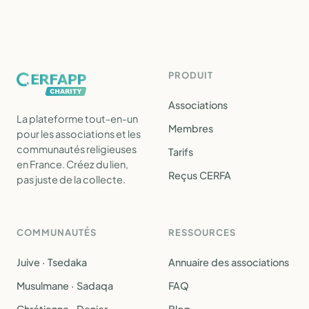
PRODUIT
Associations
La plateforme tout-en-un
Membres
pour les associations et les
communautés religieuses
Tarifs
en France. Créez du lien,
Reçus CERFA
pas juste de la collecte.
COMMUNAUTÉS
RESSOURCES
Juive · Tsedaka
Annuaire des associations
Musulmane · Sadaqa
FAQ