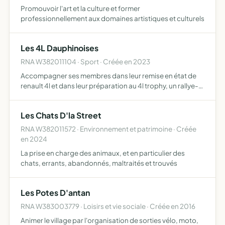
Promouvoir l'art et la culture et former
professionnellement aux domaines artistiques et culturels
Les 4L Dauphinoises
RNA W382011104 · Sport · Créée en 2023
Accompagner ses membres dans leur remise en état de
renault 4l et dans leur préparation au 4l trophy, un rallye-
raid réservé aux jeunes et/ou étudiants ayant entre 18 et
28 ans en particulier, accompagnement dans la reche…
Les Chats D'la Street
RNA W382011572 · Environnement et patrimoine · Créée
en 2024
La prise en charge des animaux, et en particulier des
chats, errants, abandonnés, maltraités et trouvés
Les Potes D'antan
RNA W383003779 · Loisirs et vie sociale · Créée en 2016
Animer le village par l'organisation de sorties vélo, moto,