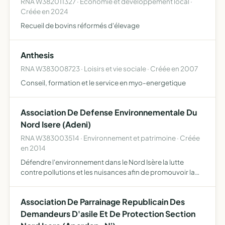
RNA W382011327 · Economie et développement local ·
Créée en 2024
Recueil de bovins réformés d'élevage
Anthesis
RNA W383008723 · Loisirs et vie sociale · Créée en 2007
Conseil, formation et le service en myo-energetique
Association De Defense Environnementale Du
Nord Isere (Adeni)
RNA W383003514 · Environnement et patrimoine · Créée
en 2014
Défendre l'environnement dans le Nord Isère la lutte
contre pollutions et les nuisances afin de promouvoir la
qualité de vie dans tous ses aspects
Association De Parrainage Republicain Des
Demandeurs D'asile Et De Protection Section