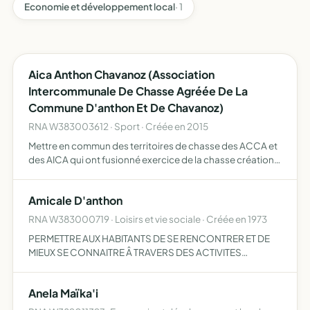
Economie et développement local
· 1
Aica Anthon Chavanoz (Association
Intercommunale De Chasse Agréée De La
Commune D'anthon Et De Chavanoz)
RNA W383003612 · Sport · Créée en 2015
Mettre en commun des territoires de chasse des ACCA et
des AICA qui ont fusionné exercice de la chasse création
ou mise en commun de réserves de chasse garderie et
surveillance des territoires mise en oeuvre d'actions de …
Amicale D'anthon
RNA W383000719 · Loisirs et vie sociale · Créée en 1973
PERMETTRE AUX HABITANTS DE SE RENCONTRER ET DE
MIEUX SE CONNAITRE Â TRAVERS DES ACTIVITES
SPORTIVES ET CULTURELLES.
Anela Maïka'i