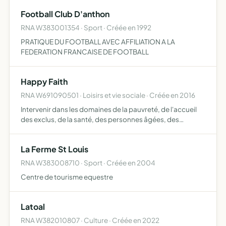
Football Club D'anthon
RNA W383001354 · Sport · Créée en 1992
PRATIQUE DU FOOTBALL AVEC AFFILIATION A LA
FEDERATION FRANCAISE DE FOOTBALL
Happy Faith
RNA W691090501 · Loisirs et vie sociale · Créée en 2016
Intervenir dans les domaines de la pauvreté, de l'accueil
des exclus, de la santé, des personnes âgées, des
minorités, de la prévention ainsi que de l'enfance, de la
jeunesse et des loisirs en France mais également à l'in…
La Ferme St Louis
RNA W383008710 · Sport · Créée en 2004
Centre de tourisme equestre
Latoal
RNA W382010807 · Culture · Créée en 2022