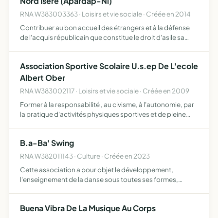
Nord Isere (Apardap-Ni)
RNA W383003363 · Loisirs et vie sociale · Créée en 2014
Contribuer au bon accueil des étrangers et à la défense
de l'acquis républicain que constitue le droit d'asile sa
modalité spécifique d'action est le parrainage individuel
des personnes étrangères demandant asile et prote…
Association Sportive Scolaire U.s.ep De L'ecole
Albert Ober
RNA W383002117 · Loisirs et vie sociale · Créée en 2009
Former à la responsabilité , au civisme, à l'autonomie, par
la pratique d'activités physiques sportives et de pleine
nature , d'activités socio-culturelles dans le cadre d'un
fonctionnement démocratique elle contribue à l…
B.a-Ba' Swing
RNA W382011143 · Culture · Créée en 2023
Cette association a pour objet le développement,
l'enseignement de la danse sous toutes ses formes,
l'organisation de spectacles et manifestation notre
association s'adresse tant aux particuliers qu'aux
Buena Vibra De La Musique Au Corps
professionnels et …