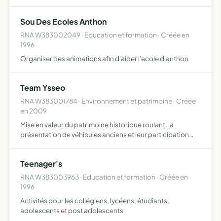
une dignité par la recherche d'une utilité, l'enseignement
d'outils pratiques pour une vieillesse épanouie
Sou Des Ecoles Anthon
RNA W383002049 · Education et formation · Créée en
1996
Organiser des animations afin d'aider l'ecole d'anthon
Team Ysseo
RNA W383001784 · Environnement et patrimoine · Créée
en 2009
Mise en valeur du patrimoine historique roulant. la
présentation de véhicules anciens et leur participation
aux différents manifestations à caractère historique
Teenager's
RNA W383003963 · Education et formation · Créée en
1996
Activités pour les collégiens, lycéens, étudiants,
adolescents et post adolescents