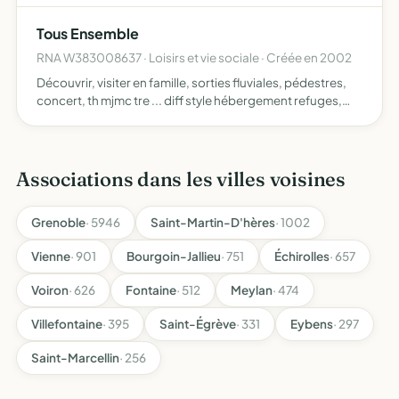
Tous Ensemble
RNA W383008637 · Loisirs et vie sociale · Créée en 2002
Découvrir, visiter en famille, sorties fluviales, pédestres,
concert, th mjmc tre ... diff style hébergement refuges,
gites, camping .. jeux de pistes.. création fêtes
Associations dans les villes voisines
Grenoble
· 5946
Saint-Martin-D'hères
· 1002
Vienne
· 901
Bourgoin-Jallieu
· 751
Échirolles
· 657
Voiron
· 626
Fontaine
· 512
Meylan
· 474
Villefontaine
· 395
Saint-Égrève
· 331
Eybens
· 297
Saint-Marcellin
· 256