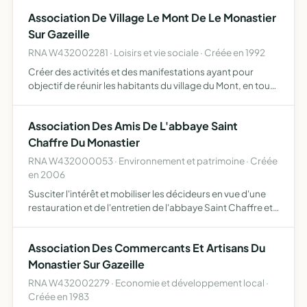
rattachant à l'éducation des enfants, à leurs …
Association De Village Le Mont De Le Monastier
Sur Gazeille
RNA W432002281 · Loisirs et vie sociale · Créée en 1992
Créer des activités et des manifestations ayant pour
objectif de réunir les habitants du village du Mont, en toute
convivialité et notamment de continuer la traditionnelle
fête du pain entretenir le village et l'assemblée…
Association Des Amis De L'abbaye Saint
Chaffre Du Monastier
RNA W432000053 · Environnement et patrimoine · Créée
en 2006
Susciter l'intérêt et mobiliser les décideurs en vue d'une
restauration et de l'entretien de l'abbaye Saint Chaffre et
de ses dépendances. promouvoir au sein de l'abbaye et
de son site des ac tivtés culturelles et pédagog…
Association Des Commercants Et Artisans Du
Monastier Sur Gazeille
RNA W432002279 · Economie et développement local ·
Créée en 1983