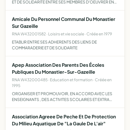
ET DE SOLIDARITE ENTRE SES MEMBRES D'OEUVRER EN
FAVEUR DE LA PAIX PAR LA PARTICIPATION AUX
CEREMONIES COMMEMORATIVES DU CESSEZ-LE-FEU
Amicale Du Personnel Communal Du Monastier
Sur Gazeille
RNA W432001582 · Loisirs et vie sociale · Créée en 1979
ETABLIR ENTRE SES ADHERENTS DES LIENS DE
COMMARADERIE ET DE SOLIDARITE
Apep Association Des Parents Des Écoles
Publiques Du Monastier-Sur-Gazeille
RNA W432000485 · Education et formation · Créée en
1995
ORGANISER ET PROMOUVOIR, EN ACCORD AVEC LES
ENSEIGNANTS , DES ACTIVITES SCOLAIRES ET EXTRA
SCOLAIRES POUR LES ENFANTS DE L'ECOLE PUBLIQUE
GRACE A DES MANIFESTATIONS CULTURELLES,
Association Agreee De Peche Et De Protection
ARTISTIQUES OU SPORTIVES
Du Milieu Aquatique De "La Gaule De L'air"