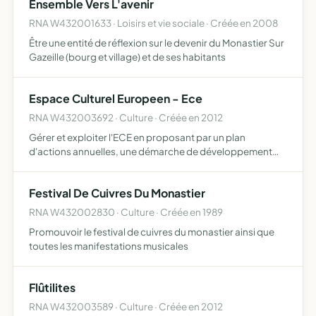
Ensemble Vers L'avenir
RNA W432001633 · Loisirs et vie sociale · Créée en 2008
Être une entité de réflexion sur le devenir du Monastier Sur
Gazeille (bourg et village) et de ses habitants
Espace Culturel Europeen - Ece
RNA W432003692 · Culture · Créée en 2012
Gérer et exploiter l'ECE en proposant par un plan
d'actions annuelles, une démarche de développement
culturel pour le territoire du pays du Monastier . Sont
concernés les domaines culturels, scientifiques et
Festival De Cuivres Du Monastier
patrimoniaux …
RNA W432002830 · Culture · Créée en 1989
Promouvoir le festival de cuivres du monastier ainsi que
toutes les manifestations musicales
Flûtilites
RNA W432003589 · Culture · Créée en 2012