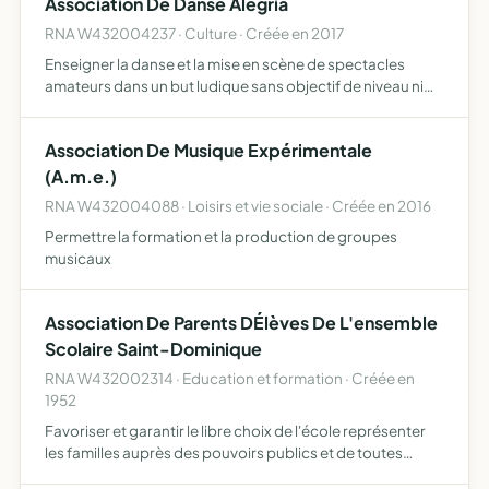
Association De Danse Alegria
MEMBRES DANS LE RESPECT DES PROPRIETES …
RNA W432004237 · Culture · Créée en 2017
Enseigner la danse et la mise en scène de spectacles
amateurs dans un but ludique sans objectif de niveau ni
diplôme
Association De Musique Expérimentale
(A.m.e.)
RNA W432004088 · Loisirs et vie sociale · Créée en 2016
Permettre la formation et la production de groupes
musicaux
Association De Parents DÉlèves De L'ensemble
Scolaire Saint-Dominique
RNA W432002314 · Education et formation · Créée en
1952
Favoriser et garantir le libre choix de l'école représenter
les familles auprès des pouvoirs publics et de toutes
autorités civiles ou religieuses étudier toutes questions se