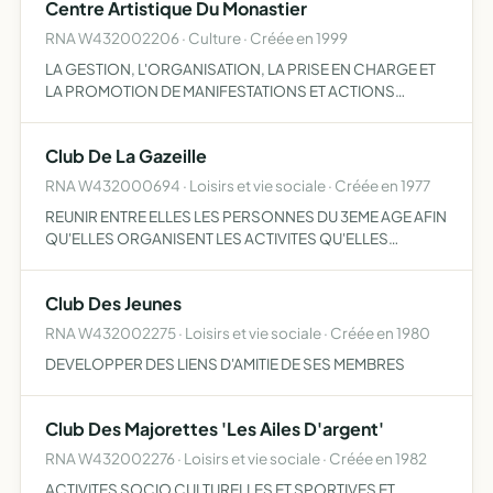
Centre Artistique Du Monastier
RNA W432002206 · Culture · Créée en 1999
LA GESTION, L'ORGANISATION, LA PRISE EN CHARGE ET
LA PROMOTION DE MANIFESTATIONS ET ACTIONS
TOURISTIQUES ET PEDAGOGIQUES SUR L' ENSEMBLE DU
CHAMP CULTUREL. ELLE DECRèTE SA FUSION, ASSORTIE
Club De La Gazeille
DE TOUS SES EFFETS, Â DATER DU 1…
RNA W432000694 · Loisirs et vie sociale · Créée en 1977
REUNIR ENTRE ELLES LES PERSONNES DU 3EME AGE AFIN
QU'ELLES ORGANISENT LES ACTIVITES QU'ELLES
DESIRENT
Club Des Jeunes
RNA W432002275 · Loisirs et vie sociale · Créée en 1980
DEVELOPPER DES LIENS D'AMITIE DE SES MEMBRES
Club Des Majorettes 'Les Ailes D'argent'
RNA W432002276 · Loisirs et vie sociale · Créée en 1982
ACTIVITES SOCIO CULTURELLES ET SPORTIVES ET