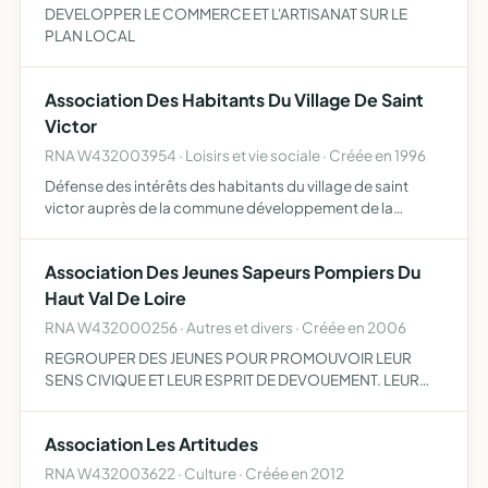
DEVELOPPER LE COMMERCE ET L'ARTISANAT SUR LE
PLAN LOCAL
Association Des Habitants Du Village De Saint
Victor
RNA W432003954 · Loisirs et vie sociale · Créée en 1996
Défense des intérêts des habitants du village de saint
victor auprès de la commune développement de la
solidarité entre les habitants et de l'animation du village
Association Des Jeunes Sapeurs Pompiers Du
Haut Val De Loire
RNA W432000256 · Autres et divers · Créée en 2006
REGROUPER DES JEUNES POUR PROMOUVOIR LEUR
SENS CIVIQUE ET LEUR ESPRIT DE DEVOUEMENT. LEUR
ASSURER UNE FORMATION CIVIQUE ET THEORIQUE SUR
LE PLAN PERSONNEL. LES PREPARER PAR DES COURS
Association Les Artitudes
THEORIQUES DES DEMONSTRATIONS PRATIQUE…
RNA W432003622 · Culture · Créée en 2012