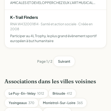
AMICALES ET DEVELOPPERCHEZ EUX L'ART MUSICAL
PROMOUVOIR LES ACTIVITES ET LA PRATIQUE MUSICALE
K-Trail Finders
RNA W432001814 · Santé et action sociale · Créée en
2008
Participer au 4L Trophy, le plus grand évènement sportif
européen à but humanitaire
Page 1 / 2
Suivant
Associations dans les villes voisines
Le Puy-En-Velay
· 1012
Brioude
· 412
Yssingeaux
· 370
Monistrol-Sur-Loire
· 365