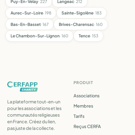
Puy-En-Velay
· 227
Langeac
· 212
Aurec-Sur-Loire
· 198
Sainte-Sigolène
· 183
Bas-En-Basset
· 167
Brives-Charensac
· 160
Le Chambon-Sur-Lignon
· 160
Tence
· 153
PRODUIT
Associations
La plateforme tout-en-un
Membres
pour les associations et les
communautés religieuses
Tarifs
en France. Créez du lien,
Reçus CERFA
pas juste de la collecte.