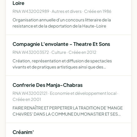
Loire
RNA W432002989 · Autres et divers · Créée en 1986
Organisation annuelle d'un concours litteraire de la
resistance et de la deportation de la Haute-Loire
Compagnie L'envolante - Theatre Et Sons
RNA W432003572 · Culture · Créée en 2012
Création, représentation et diffusion de spectacles
vivants et de pratiques artistiques ainsi que des
interventions dans le cadre d'ateliers de pratique
artistique
Confrerie Des Manja-Chabras
RNA W432002121 · Economie et développement local ·
Créée en 2001
FAIRE RENAÎTRE ET PERPETRER LA TRADITION DE 'MANGE
CHèVRES' DANS LA COMMUNE DU MONASTIER ET SES
ALENTOURS ORGANISER ET PARTICIPER Â TOUTES
MANIFESTATIONS SUR LE THèME DE LA RACE CAPRINE
Créanim'