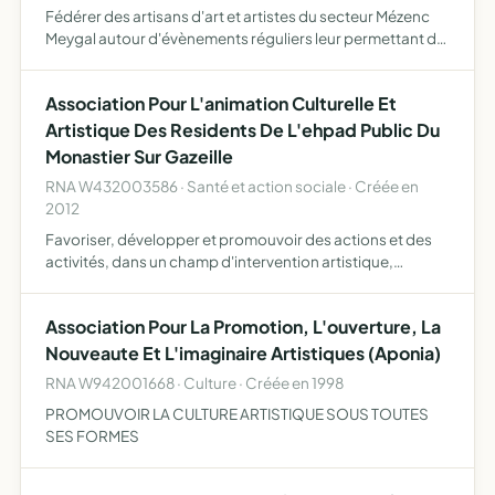
Fédérer des artisans d'art et artistes du secteur Mézenc
Meygal autour d'évènements réguliers leur permettant de
valoriser, de commercialiser leur production au travers de
tous types de vecteurs de communication, mais aus…
Association Pour L'animation Culturelle Et
Artistique Des Residents De L'ehpad Public Du
Monastier Sur Gazeille
RNA W432003586 · Santé et action sociale · Créée en
2012
Favoriser, développer et promouvoir des actions et des
activités, dans un champ d'intervention artistique,
culturel, éducatif et social des actions d'animation, d'aide
à l'animation et l'organisation d'animations à l'EHPA…
Association Pour La Promotion, L'ouverture, La
Nouveaute Et L'imaginaire Artistiques (Aponia)
RNA W942001668 · Culture · Créée en 1998
PROMOUVOIR LA CULTURE ARTISTIQUE SOUS TOUTES
SES FORMES