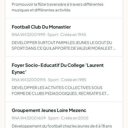
Promouvoir la flûte traversière à travers différentes
musiques et différentes activités
Football Club Du Monastier
RNA W432001999 · Sport · Créée en 1945
DEVELOPPER SURTOUT PARMI LES JEUNES LE GOUT DU
SPORT DANS CE QU ILAPPORTE DE VALEUR MORALE ET D
EPANOUISSEMENT
Foyer Socio-Educatif Du College 'Laurent
Eynac'
RNA W432000915 · Sport · Créée en 1985
DEVELOPPER LES ACTIVITES COLLECTIVES SOUS
FORME DE CLUBS PEDAGOGIQUES, RECREATIFS ET
SPORTIFS ET AMELIORER LES CONDITIONS DE VIE DES
ELèVES DU COLLèGE LAURENT EYNAC
Groupement Jeunes Loire Mezenc
RNA W432001609 · Sport · Créée en 2005
Développement du football chez les jeunes de 6 à 18 ans