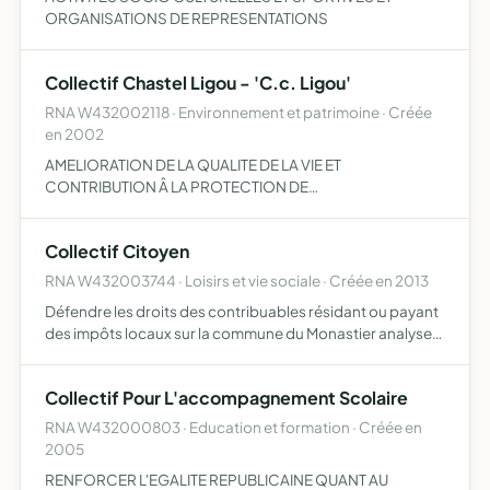
ORGANISATIONS DE REPRESENTATIONS
Collectif Chastel Ligou - 'C.c. Ligou'
RNA W432002118 · Environnement et patrimoine · Créée
en 2002
AMELIORATION DE LA QUALITE DE LA VIE ET
CONTRIBUTION Â LA PROTECTION DE
L'ENVIRONNEMENT SUR LA COMMUNE DU MONASTIER
SUR GAZEILLE . APPORTER DANS LE CADRE D'UN
Collectif Citoyen
COLLECTIF, D'UNE FEDERATION, SON CONCOURS Â UNE
OU PLUSIEURS A…
RNA W432003744 · Loisirs et vie sociale · Créée en 2013
Défendre les droits des contribuables résidant ou payant
des impôts locaux sur la commune du Monastier analyser
les décisions et les projets de la municipalité et en
informer les citoyens veiller à la bonne gestion des de…
Collectif Pour L'accompagnement Scolaire
RNA W432000803 · Education et formation · Créée en
2005
RENFORCER L'EGALITE REPUBLICAINE QUANT AU