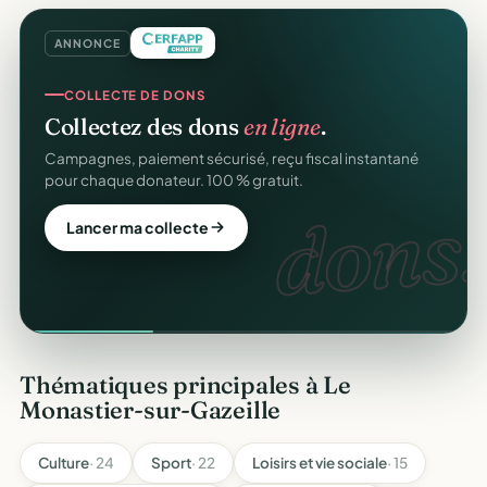
ANNONCE
COLLECTE DE DONS
Collectez des dons
en ligne
.
Campagnes, paiement sécurisé, reçu fiscal instantané
pour chaque donateur. 100 % gratuit.
dons.
Lancer ma collecte
Thématiques principales à Le
Monastier-sur-Gazeille
Culture
· 24
Sport
· 22
Loisirs et vie sociale
· 15