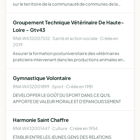
sur le territoire de la communauté de communes de la
Jeune Loire et Mézenc
Groupement Technique Vétérinaire De Haute-
Loire - Gtv43
RNA W432007532 · Santé et action sociale · Créée en
2019
Assurer la formation postuniversitaire des vétérinaires
praticiens intervenant dans les productions animales en
développant des programmes de formation dans leurs
domaines de compétence représenter les vétérinaires
Gymnastique Volontaire
pratic…
RNA W432001899 · Sport · Créée en 1981
DEVELOPPER LE GOÛT DU SPORT DANS CE QU'IL
APPORTE DE VALEUR MORALE ET D'EPANOUISSEMENT
Harmonie Saint Chaffre
RNA W432001447 · Culture · Créée en 1954
ETABLIR ENTRE LES JEUNES GENS DES RELATIONS