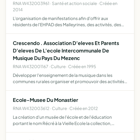
RNA W432003961 · Santé et action sociale · Créée en
2014
L'organisation de manifestations afin d'offrir aux
résidents de l'EHPAD des Malleyrines, des activités, des
sorties ou de nouveaux ateliers
Crescendo . Association D'eleves Et Parents
D'eleves De L'ecole Intercommunale De
Musique Du Pays Du Mezenc
RNA W432001167 · Culture · Créée en 1995
Développer l'enseignement de la musique dans les
communes rurales organiser et promouvoir des activités
au sein de l'école de musique bourses aux livres, stages
musicaux
Ecole-Musee Du Monastier
RNA W432003612 · Culture · Créée en 2012
La création d'un musée de l'école et de l'éducation
portant le nom Récré à la Vieille Ecole la collection,
l'exposition, la conservation et la mise en valeur d'objets
et documents concernant l'histoire de l'école et de l'…