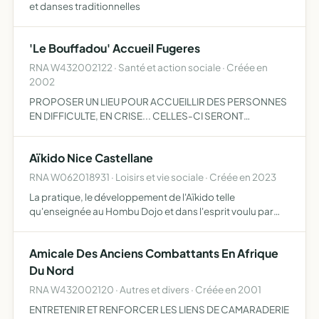
et danses traditionnelles
'Le Bouffadou' Accueil Fugeres
RNA W432002122 · Santé et action sociale · Créée en
2002
PROPOSER UN LIEU POUR ACCUEILLIR DES PERSONNES
EN DIFFICULTE, EN CRISE... CELLES-CI SERONT
ACCOMPAGNEES ET SOUTENUES AFIN DE VIVRE UN
TEMPS Â PART QUI POURRA LEUR PERMETTRE ENSUITE DE
Aïkido Nice Castellane
REINTEGRER LEUR MILIEU DANS DE MEILLE…
RNA W062018931 · Loisirs et vie sociale · Créée en 2023
La pratique, le développement de l'Aïkido telle
qu'enseignée au Hombu Dojo et dans l'esprit voulu par
son fondateur dont le Hombu Dojo est le gardien
Amicale Des Anciens Combattants En Afrique
Du Nord
RNA W432002120 · Autres et divers · Créée en 2001
ENTRETENIR ET RENFORCER LES LIENS DE CAMARADERIE