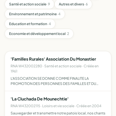
Santé et action sociale
· 9
Autres et divers
· 6
Environnement et patrimoine
· 4
Education et formation
· 4
Economie et développement local
· 2
'Familles Rurales' Association Du Monastier
RNA W432002280 · Santé et action sociale · Créée en
1961
L'ASSOCIATION SE DONNE COMME FINALITE LA
PROMOTION DES PERSONNES DES FAMILLES ET DU
MILIEU RURAL L'ASSOCIATION FAIT APPEL A LA PAR
TICIPATION A LA SOLIDARITE ET A LA RESPONSABILITE
'La Cluchada De Mounechtie'
DES CITOYENS VI
RNA W432002115 · Loisirs et vie sociale · Créée en 2004
Sauvegarder et transmettre notre patois local, nos chants