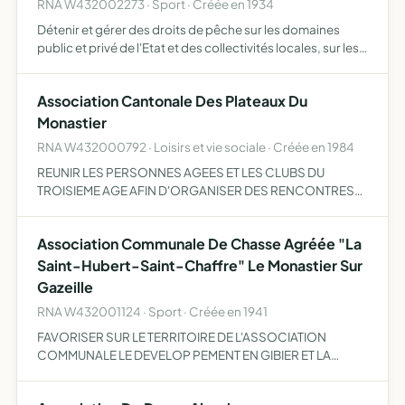
RNA W432002273 · Sport · Créée en 1934
Détenir et gérer des droits de pêche sur les domaines
public et privé de l'Etat et des collectivités locales, sur les
domaines privés de propriétaires, sur ses propres
propriétés participer activement à la protection et à…
Association Cantonale Des Plateaux Du
Monastier
RNA W432000792 · Loisirs et vie sociale · Créée en 1984
REUNIR LES PERSONNES AGEES ET LES CLUBS DU
TROISIEME AGE AFIN D'ORGANISER DES RENCONTRES
ET ACTIVITES ENRICHISSANTES ET DE LUTTER CONTRE LA
SOLITUDE ET LE REPLIS SUR SOI.
Association Communale De Chasse Agréée "La
Saint-Hubert-Saint-Chaffre" Le Monastier Sur
Gazeille
RNA W432001124 · Sport · Créée en 1941
FAVORISER SUR LE TERRITOIRE DE L'ASSOCIATION
COMMUNALE LE DEVELOP PEMENT EN GIBIER ET LA
DESTRUCTION DES ANIMAUX NUISIBLES LA REPRESSION
DU BRACONNAGE L'EDUCATION CYNEGETIQUE DE SES