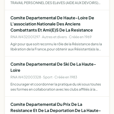
TRAVAIL PERSONNEL DES ELèVES (AIDE AUX DEVOIRS)
ACCOMPAGNER LES PARENTS D'ELèVES DANS LE SUIVI
SCOLAIRE DE LEURS ENFANTS FAVORISER L'OUVERTURE
Comite Departemental De Haute-Loire De
CULTURELLE POUR TOUS.
L'association Nationale Des Anciens
Combattants Et Ami(E)S De La Resistance
RNA W432001297 · Autres et divers · Créée en 1969
Agir pour que soit reconnu le rôle de la Résistance dans la
libération de la France,pour obtenir aux Résistant(e)s la
reconnaissance officielle des services qu'ils ont
accomplis dans la Résistance défendre leurs intérêts …
Comite Departemental De Ski De La Haute-
Loire
RNA W432003328 · Sport · Créée en 1983
Encourager et coordonner la pratique du ski sous toutes
ses formes en collaboration avec les clubs affiliés à la
fédération française de ski et au comité régional
d'Auvergne
Comite Departemental Du Prix De La
Resistance Et De La Deportation De La Haute-