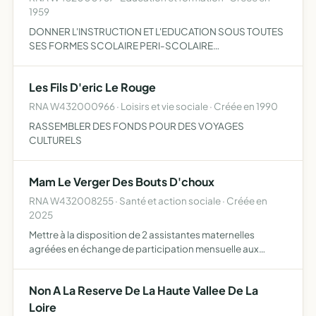
1959
DONNER L'INSTRUCTION ET L'EDUCATION SOUS TOUTES
SES FORMES SCOLAIRE PERI-SCOLAIRE
PROFESSIONNELLE MENAGERE AUX ENFANTS ET
ADOLESCENTS DES DEUX SEXES ASSURER L'EDUCATION
Les Fils D'eric Le Rouge
LES LOISIRS ET LES
RNA W432000966 · Loisirs et vie sociale · Créée en 1990
RASSEMBLER DES FONDS POUR DES VOYAGES
CULTURELS
Mam Le Verger Des Bouts D'choux
RNA W432008255 · Santé et action sociale · Créée en
2025
Mettre à la disposition de 2 assistantes maternelles
agréées en échange de participation mensuelle aux
charges et frais de fonctionnement de la structure, des
locaux entièrement dédiés à l'accueil d'enfants ainsi que
Non A La Reserve De La Haute Vallee De La
faci…
Loire