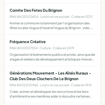
création d'itinéraires et de relais d'étapes orienter et
coordonner l'activité des centres de tourisme é…
Comite Des Fetes Du Brignon
RNA W432003604 · Loisirs et vie sociale · Créée en 2012
Animer la commune notamment par l'organisation des
fêtes locales Vogue d'Ussel et Vogue du Brignon , vide-
greniers mais aussi des actions culturelles, ludiques ou
sportives
Fréquence Créative
RNA W432007554 · Culture · Créée en 2019
Organisation d'évènements publics et privés, ainsi que de
stages et ateliers de développement artistiques mise en
vente de créations aux bénéfices de l'association
promotion d'artistes et de créateurs partenariats
Générations Mouvement - Les Aînés Ruraux -
ponctue…
Club Des Deux Clochers De Le Brignon
RNA W432000965 · Loisirs et vie sociale · Créée en 1974
Créer, animer et développer les rencontres et les liens
d'amitié entre ses membres aider à résoudre certaines
difficultés des membres en les informant, les conseillant