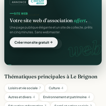
ANNONCE
SITE WEB
Votre site web d'association
offert
.
Une page publique élégante et un site de collecte, prêts
en cinq minutes. Sans webmaster.
web.
Créer mon site gratuit
Thématiques principales à Le Brignon
Loisirs et vie sociale
· 7
Culture
· 4
Autres et divers
· 4
Environnement et patrimoine
· 4
Education et formation
· 3
Santé et action sociale
· 2