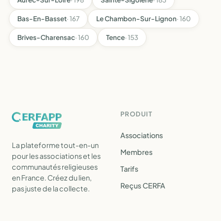
Bas-En-Basset
· 167
Le Chambon-Sur-Lignon
· 160
Brives-Charensac
· 160
Tence
· 153
PRODUIT
Associations
La plateforme tout-en-un
Membres
pour les associations et les
communautés religieuses
Tarifs
en France. Créez du lien,
Reçus CERFA
pas juste de la collecte.