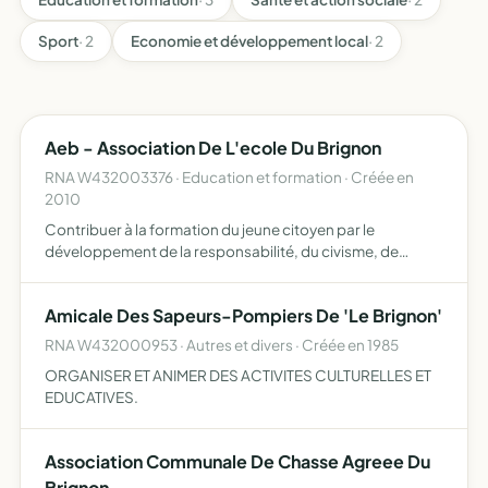
Sport
· 2
Economie et développement local
· 2
Aeb - Association De L'ecole Du Brignon
RNA W432003376 · Education et formation · Créée en
2010
Contribuer à la formation du jeune citoyen par le
développement de la responsabilité, du civisme, de
l'autonomie au travers de la pratique d'activités
socioculturelles et sportives participer au financement
Amicale Des Sapeurs-Pompiers De 'Le Brignon'
d'acivités sco…
RNA W432000953 · Autres et divers · Créée en 1985
ORGANISER ET ANIMER DES ACTIVITES CULTURELLES ET
EDUCATIVES.
Association Communale De Chasse Agreee Du
Brignon