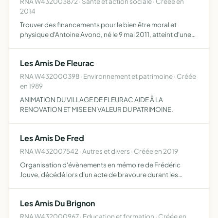
RNA W432003872 · Santé et action sociale · Créée en
2014
Trouver des financements pour le bien être moral et
physique d'Antoine Avond, né le 9 mai 2011, atteint d'une
amyotrophie spinale pour se faire, l'association
organisera des manifestations et des actions de
Les Amis De Fleurac
différents typ…
RNA W432000398 · Environnement et patrimoine · Créée
en 1989
ANIMATION DU VILLAGE DE FLEURAC AIDE Â LA
RENOVATION ET MISE EN VALEUR DU PATRIMOINE.
Les Amis De Fred
RNA W432007542 · Autres et divers · Créée en 2019
Organisation d'évènements en mémoire de Frédéric
Jouve, décédé lors d'un acte de bravoure durant les
inondations du 13 juin 2017
Les Amis Du Brignon
RNA W432000967 · Education et formation · Créée en