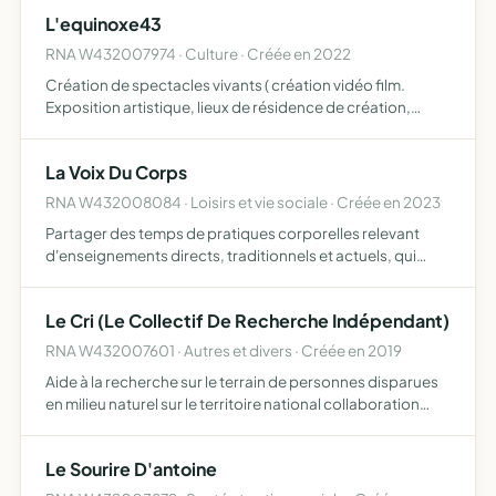
et les soutenant participer à l'animation de la vie c…
L'equinoxe43
RNA W432007974 · Culture · Créée en 2022
Création de spectacles vivants ( création vidéo film.
Exposition artistique, lieux de résidence de création,
ateliers artistiques pluridisciplinaires)
La Voix Du Corps
RNA W432008084 · Loisirs et vie sociale · Créée en 2023
Partager des temps de pratiques corporelles relevant
d'enseignements directs, traditionnels et actuels, qui
visent l'état de détente et la connaissance directe de soi,
et toute intervention en lien avec ces pratiques tel …
Le Cri (Le Collectif De Recherche Indépendant)
RNA W432007601 · Autres et divers · Créée en 2019
Aide à la recherche sur le terrain de personnes disparues
en milieu naturel sur le territoire national collaboration
avec d'autres associations, organismes et les services de
secours se trouvant sur le territoire national…
Le Sourire D'antoine