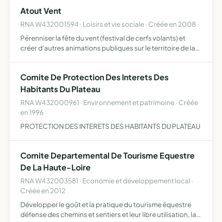
Atout Vent
RNA W432001594 · Loisirs et vie sociale · Créée en 2008
Pérenniser la fête du vent (festival de cerfs volants) et
créer d'autres animations publiques sur le territoire de la
commune du Brignon
Comite De Protection Des Interets Des
Habitants Du Plateau
RNA W432000961 · Environnement et patrimoine · Créée
en 1996
PROTECTION DES INTERETS DES HABITANTS DU PLATEAU
Comite Departemental De Tourisme Equestre
De La Haute-Loire
RNA W432003581 · Economie et développement local ·
Créée en 2012
Développer le goût et la pratique du tourisme équestre
défense des chemins et sentiers et leur libre utilisation, la