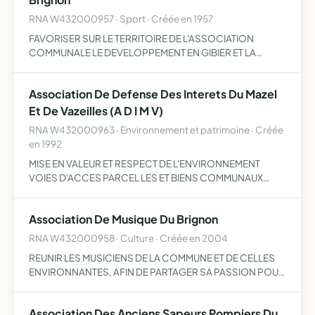
RNA W432000957 · Sport · Créée en 1957
FAVORISER SUR LE TERRITOIRE DE L'ASSOCIATION
COMMUNALE LE DEVELOPPEMENT EN GIBIER ET LA
DESTRUCTION DES ANIMAUX NUISIBLES, LA REPRESSION
DU BRACONNAGE ET L'EDUCATION CYNEGETIQUE DE
Association De Defense Des Interets Du Mazel
SES MEMBRES DANS LE RESPECT DES PROPRIET…
Et De Vazeilles (A D I M V)
RNA W432000963 · Environnement et patrimoine · Créée
en 1992
MISE EN VALEUR ET RESPECT DE L'ENVIRONNEMENT
VOIES D'ACCES PARCEL LES ET BIENS COMMUNAUX
LUTTER CONTRE TOUT TROUBLE OU NUISANCE DE TOUTE
NATURE
Association De Musique Du Brignon
RNA W432000958 · Culture · Créée en 2004
REUNIR LES MUSICIENS DE LA COMMUNE ET DE CELLES
ENVIRONNANTES, AFIN DE PARTAGER SA PASSION POUR
LA MUSIQUE
Association Des Anciens Sapeurs Pompiers Du