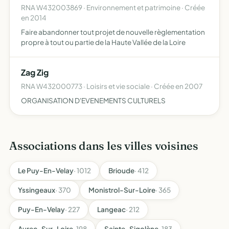
RNA W432003869 · Environnement et patrimoine · Créée
en 2014
Faire abandonner tout projet de nouvelle règlementation
propre à tout ou partie de la Haute Vallée de la Loire
Zag Zig
RNA W432000773 · Loisirs et vie sociale · Créée en 2007
ORGANISATION D'EVENEMENTS CULTURELS
Associations dans les villes voisines
Le Puy-En-Velay
· 1012
Brioude
· 412
Yssingeaux
· 370
Monistrol-Sur-Loire
· 365
Puy-En-Velay
· 227
Langeac
· 212
Aurec-Sur-Loire
· 198
Sainte-Sigolène
· 183