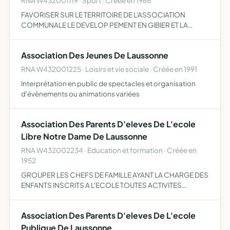
RNA W432001119 · Sport · Créée en 1968
FAVORISER SUR LE TERRITOIRE DE L'ASSOCIATION
COMMUNALE LE DEVELOP PEMENT EN GIBIER ET LA
DESTRUCTION DES ANIMAUX NUISIBLES, LA REPRESSION
DU BRACONNAGE, L'EDUCATION CYNEGETIQUE DE SES
Association Des Jeunes De Laussonne
MEMBRES DANS LE RESPECT DES PROPRIETE…
RNA W432001225 · Loisirs et vie sociale · Créée en 1991
Interprétation en public de spectacles et organisation
d'évènements ou animations variées
Association Des Parents D'eleves De L'ecole
Libre Notre Dame De Laussonne
RNA W432002234 · Education et formation · Créée en
1952
GROUPER LES CHEFS DE FAMILLE AYANT LA CHARGE DES
ENFANTS INSCRITS A L'ECOLE TOUTES ACTIVITES
SUSCEPTIBLES D'APPORTER UN SOUTIEN A L'ECOLE
Association Des Parents D'eleves De L'ecole
Publique De Laussonne