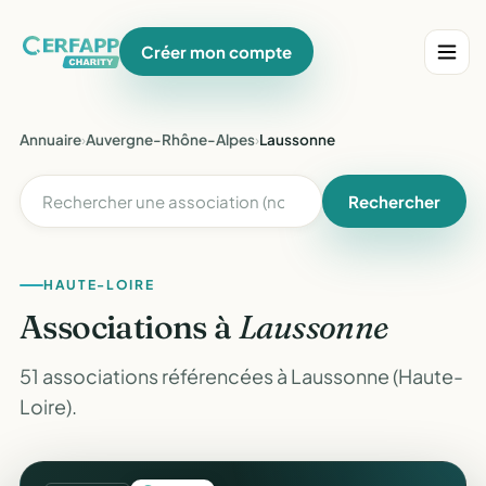
Créer mon compte
Annuaire
›
Auvergne-Rhône-Alpes
›
Laussonne
Rechercher
HAUTE-LOIRE
Associations à
Laussonne
51 associations référencées à Laussonne (Haute-
Loire).