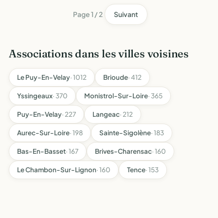
Page 1 / 2
Suivant
Associations dans les villes voisines
Le Puy-En-Velay
· 1012
Brioude
· 412
Yssingeaux
· 370
Monistrol-Sur-Loire
· 365
Puy-En-Velay
· 227
Langeac
· 212
Aurec-Sur-Loire
· 198
Sainte-Sigolène
· 183
Bas-En-Basset
· 167
Brives-Charensac
· 160
Le Chambon-Sur-Lignon
· 160
Tence
· 153