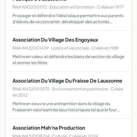
RNA W432001172 · Education et formation · Créée en 1977
Propager et défendre l'idéal laïque permettre aux parents
d'élèves de se concerter, développer des activités
culturelles, sportives, sociales
Association Du Village Des Engoyaux
RNA W432001439 · Loisirs et vie sociale · Créée en 1989
Mettre en valeur et défendre les biens de section du village
et animer les fêtes
Association Du Village Du Fraisse De Laussonne
RNA W432003570 · Environnement et patrimoine · Créée
en 2012
Mettre en oeuvre une animamtion dans le village du
Fraisse en valorisant les lieux historiques tel que le four
banal et l'assemblée
Association Mah'na Production
RNA W432008224 · Culture · Créée en 2024