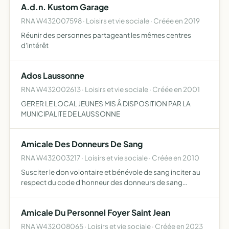
A.d.n. Kustom Garage
RNA W432007598 · Loisirs et vie sociale · Créée en 2019
Réunir des personnes partageant les mêmes centres
d'intérêt
Ados Laussonne
RNA W432002613 · Loisirs et vie sociale · Créée en 2001
GERER LE LOCAL JEUNES MIS Â DISPOSITION PAR LA
MUNICIPALITE DE LAUSSONNE
Amicale Des Donneurs De Sang
RNA W432003217 · Loisirs et vie sociale · Créée en 2010
Susciter le don volontaire et bénévole de sang inciter au
respect du code d'honneur des donneurs de sang
bénévoles
Amicale Du Personnel Foyer Saint Jean
RNA W432008065 · Loisirs et vie sociale · Créée en 2023