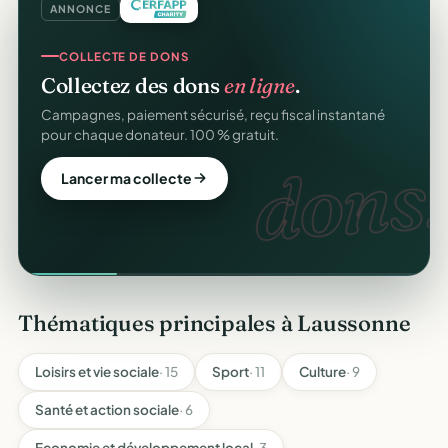
ANNONCE
COLLECTE DE DONS
Collectez des dons
en ligne
.
Campagnes, paiement sécurisé, reçu fiscal instantané
pour chaque donateur. 100 % gratuit.
dons.
Lancer ma collecte
Thématiques principales à Laussonne
Loisirs et vie sociale
· 15
Sport
· 11
Culture
· 9
Santé et action sociale
· 6
Economie et développement local
· 3