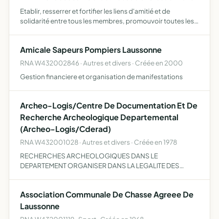
Etablir, resserrer et fortifier les liens d'amitié et de
solidarité entre tous les membres, promouvoir toutes les
actions sociales en faveur du personnel de
l'établissement
Amicale Sapeurs Pompiers Laussonne
RNA W432002846 · Autres et divers · Créée en 2000
Gestion financiere et organisation de manifestations
Archeo-Logis/Centre De Documentation Et De
Recherche Archeologique Departemental
(Archeo-Logis/Cderad)
RNA W432001028 · Autres et divers · Créée en 1978
RECHERCHES ARCHEOLOGIQUES DANS LE
DEPARTEMENT ORGANISER DANS LA LEGALITE DES
FOUILLES ARCHEOLOGIQUES EN RELATION AVEC LES
ORGANIS MES COMPETENTS (CNRS DRAC) HEBERGER
Association Communale De Chasse Agreee De
DANS SES LOCAUX LES PARTICI
Laussonne