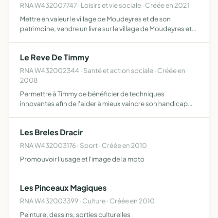
RNA W432007747 · Loisirs et vie sociale · Créée en 2021
Mettre en valeur le village de Moudeyres et de son
patrimoine, vendre un livre sur le village de Moudeyres et
son histoire, organiser des visites guidées, contrer
l'histoire du village
Le Reve De Timmy
RNA W432002344 · Santé et action sociale · Créée en
2008
Permettre à Timmy de bénéficier de techniques
innovantes afin de l'aider à mieux vaincre son handicap
échanger des expériences, des conseils, des
informations et des idées de tout ordre avec des parents
Les Breles Dracir
confrontés au hand…
RNA W432003176 · Sport · Créée en 2010
Promouvoir l'usage et l'image de la moto
Les Pinceaux Magiques
RNA W432003399 · Culture · Créée en 2010
Peinture, dessins, sorties culturelles