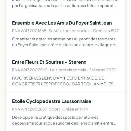
par l'organisation ou la participation aux fêtes, repas et
autres animations sur le territoire de la commune
Ensemble Avec Les Amis Du Foyer Saint Jean
RNA W432001665 · Santé et action sociale · Créée en 1997
Organiser et gérer les animations au profit des résidents
du Foyer Saint Jean créer du lien social entre le village de
Laussonne et l'EHPAD lutter contre l'isolement agir pour la
prévention des risques liés au vieillissem…
Entre Fleurs Et Sourires - Sterenn
RNA W432002560 · Loisirs et vie sociale · Créée en 2001
FAVORISER LES LIENS D'AMITIE ET D'ENTRAIDE, DE
CONCRETISER L'ESPRIT DE SOLIDARITE QUI ANIME LES
MEMBRES (FONDATEURS) PAR LE BIAIS D'ACTIONS
DIVERSES LA MISE EN COMMUN DES PASSIONS ET DES
Etoile Cyclopedestre Laussonnaise
COMPETENCES DE CHACUN EN VUE DE FA…
RNA W432002837 · Sport · Créée en 1974
Developper la pratique des sports de nature et
decouverte touristique susciter des liens d'amitie entre
ses membres motiver et encadrer des groupes de jeunes