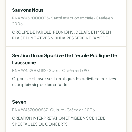
lien avec ces accueils, et avec toute activité ar…
Sauvons Nous
RNA W432000035 · Santé et action sociale · Créée en
2006
GROUPE DE PAROLE, REUNIONS, DEBATS ET MISE EN
PLACE D'INITIATIVES SOLIDAIRES SERONT L'ÂME DE
L'ASSOCIATION ELLE AURA COMME EMERGENCE DE
PARTIR Â LA RENCONTRE DE TOUTE PERSONNE
Section Union Sportive De L'ecole Publique De
DESIREUSE DE CONNAÎTRE LES LIENS DE SOLIDARIT…
Laussonne
RNA W432003182 · Sport · Créée en 1990
Organiser et favoriser la pratique des activites sportives
et de plein air pour les enfants
Seven
RNA W432000587 · Culture · Créée en 2006
CREATION INTERPRETATION ET MISE EN SCENE DE
SPECTACLES OU CONCERTS