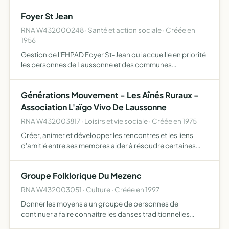
Foyer St Jean
RNA W432000248 · Santé et action sociale · Créée en
1956
Gestion de l'EHPAD Foyer St-Jean qui accueille en priorité
les personnes de Laussonne et des communes
environnantes, moyennant le paiement d'un prix de
journée fixé par arrêté du Conseil Général
Générations Mouvement - Les Aînés Ruraux -
Association L'aïgo Vivo De Laussonne
RNA W432003817 · Loisirs et vie sociale · Créée en 1975
Créer, animer et développer les rencontres et les liens
d'amitié entre ses membres aider à résoudre certaines
difficultés des membres en les informant, les conseillant
et les soutenant participer à l'animation de la vie c…
Groupe Folklorique Du Mezenc
RNA W432003051 · Culture · Créée en 1997
Donner les moyens a un groupe de personnes de
continuer a faire connaitre les danses traditionnelles
locales dans un esprit guide par l'amitie et la detente