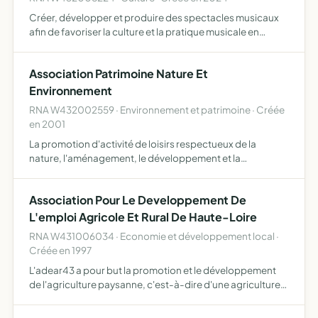
Créer, développer et produire des spectacles musicaux
afin de favoriser la culture et la pratique musicale en
Haute-Loire
Association Patrimoine Nature Et
Environnement
RNA W432002559 · Environnement et patrimoine · Créée
en 2001
La promotion d'activité de loisirs respectueux de la
nature, l'aménagement, le développement et la
promotion de sentiers pédestres, la mise en valeur du
patrimoine local, l'aménagement d'espaces de loisirs et
Association Pour Le Developpement De
toutes activ…
L'emploi Agricole Et Rural De Haute-Loire
RNA W431006034 · Economie et développement local ·
Créée en 1997
L'adear43 a pour but la promotion et le développement
de l'agriculture paysanne, c'est-à-dire d'une agriculture
qui permette à un maximum de paysannes et de paysans
répartis sur tout le territoire de vivre décemment de le…