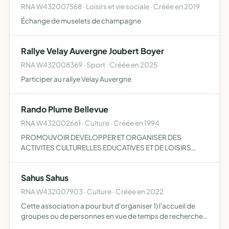
RNA W432007568 · Loisirs et vie sociale · Créée en 2019
Échange de muselets de champagne
Rallye Velay Auvergne Joubert Boyer
RNA W432008369 · Sport · Créée en 2025
Participer au rallye Velay Auvergne
Rando Plume Bellevue
RNA W432002661 · Culture · Créée en 1994
PROMOUVOIR DEVELOPPER ET ORGANISER DES
ACTIVITES CULTURELLES EDUCATIVES ET DE LOISIRS
SOUS TOUTES SES FORMES ET POUR TOUS LES AGES
Sahus Sahus
RNA W432007903 · Culture · Créée en 2022
Cette association a pour but d'organiser 1) l'accueil de
groupes ou de personnes en vue de temps de recherche,
de retrait, de refuge, 2) l'organisation de temps publics en