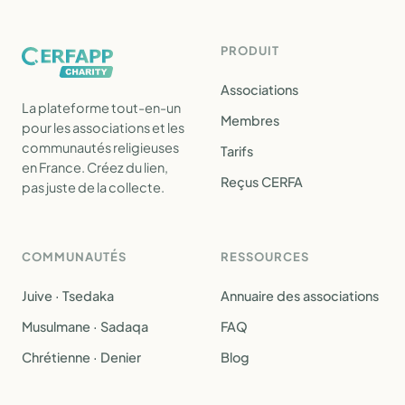
PRODUIT
Associations
La plateforme tout-en-un
Membres
pour les associations et les
communautés religieuses
Tarifs
en France. Créez du lien,
Reçus CERFA
pas juste de la collecte.
COMMUNAUTÉS
RESSOURCES
Juive · Tsedaka
Annuaire des associations
Musulmane · Sadaqa
FAQ
Chrétienne · Denier
Blog