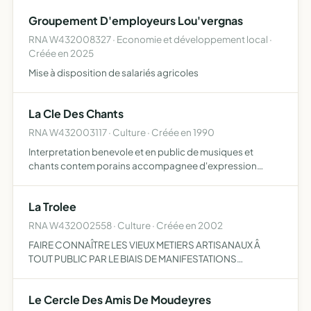
Groupement D'employeurs Lou'vergnas
RNA W432008327 · Economie et développement local ·
Créée en 2025
Mise à disposition de salariés agricoles
La Cle Des Chants
RNA W432003117 · Culture · Créée en 1990
Interpretation benevole et en public de musiques et
chants contem porains accompagnee d'expression
corporelle
La Trolee
RNA W432002558 · Culture · Créée en 2002
FAIRE CONNAÎTRE LES VIEUX METIERS ARTISANAUX Â
TOUT PUBLIC PAR LE BIAIS DE MANIFESTATIONS
MEDIEVALES ET AUTRES
Le Cercle Des Amis De Moudeyres