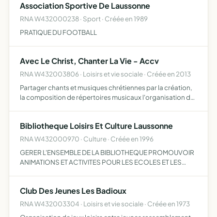
Association Sportive De Laussonne
RNA W432000238 · Sport · Créée en 1989
PRATIQUE DU FOOTBALL
Avec Le Christ, Chanter La Vie - Accv
RNA W432003806 · Loisirs et vie sociale · Créée en 2013
Partager chants et musiques chrétiennes par la création,
la composition de répertoires musicaux l'organisation de
concerts, de veillées de chants, ou la participation à des
rassemblements chrétiens la production et la ven…
Bibliotheque Loisirs Et Culture Laussonne
RNA W432000970 · Culture · Créée en 1996
GERER L'ENSEMBLE DE LA BIBLIOTHEQUE PROMOUVOIR
ANIMATIONS ET ACTIVITES POUR LES ECOLES ET LES
ADHERENTS
Club Des Jeunes Les Badioux
RNA W432003304 · Loisirs et vie sociale · Créée en 1973