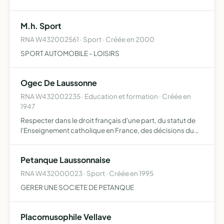
M.h. Sport
RNA W432002561 · Sport · Créée en 2000
SPORT AUTOMOBILE - LOISIRS
Ogec De Laussonne
RNA W432002235 · Education et formation · Créée en
1947
Respecter dans le droit français d'une part, du statut de
l'Enseignement catholique en France, des décisions du
comité national de l'enseignement catholique, des
accords conclus en son sein d'autre part, d'assumer
Petanque Laussonnaise
juridiq…
RNA W432000023 · Sport · Créée en 1995
GERER UNE SOCIETE DE PETANQUE
Placomusophile Vellave