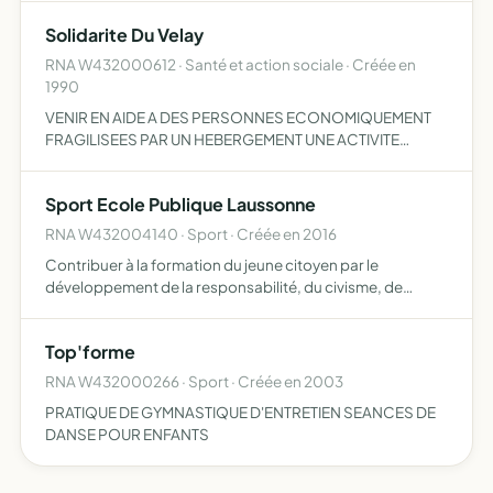
Solidarite Du Velay
RNA W432000612 · Santé et action sociale · Créée en
1990
VENIR EN AIDE A DES PERSONNES ECONOMIQUEMENT
FRAGILISEES PAR UN HEBERGEMENT UNE ACTIVITE
PROFESSIONNELLE OU UNE FORMATION. ELLE POURRA
CONSTRUIRE DES LOGEMENTS SOCIAUX AVOIR UNE
Sport Ecole Publique Laussonne
ACTIIVTE AGRICOLE NATURELLE FOURNIES AUSSI …
RNA W432004140 · Sport · Créée en 2016
Contribuer à la formation du jeune citoyen par le
développement de la responsabilité, du civisme, de
l'autonomie au travers de la pratique d'activités
physiques, sportives, d'activités socioculturelles
Top'forme
RNA W432000266 · Sport · Créée en 2003
PRATIQUE DE GYMNASTIQUE D'ENTRETIEN SEANCES DE
DANSE POUR ENFANTS