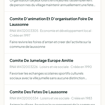
Organisation de jeux loisirs entre jeunes rassemblement
de person nes du village maintenir annuellement une fete
champetre pres du village
Comite D'animation Et D'organisation Foire De
Laussonne
RNA W432003305 · Economie et développement local ·
Créée en 1997
Faire revivre les foires d'antan et creer de l'activite sur la
commune de laussonne
Comite De Jumelage Europe Amitie
RNA W432003226 · Loisirs et vie sociale · Créée en 1990
Favoriser les echanges scolaires sportifs culturels
sociaux avec la ville jumelle sans aucune distinction
sociale politique et ideologique
Comite Des Fetes De Laussonne
RNA W432000334 · Loisirs et vie sociale · Créée en 1983
Animer le village, favoriser le rayonnement de la commune