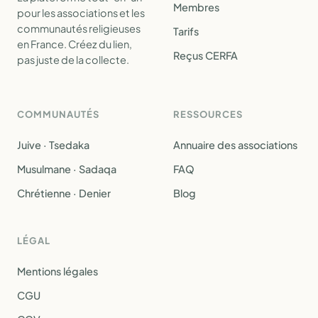
Membres
pour les associations et les
communautés religieuses
Tarifs
en France. Créez du lien,
Reçus CERFA
pas juste de la collecte.
COMMUNAUTÉS
RESSOURCES
Juive · Tsedaka
Annuaire des associations
Musulmane · Sadaqa
FAQ
Chrétienne · Denier
Blog
LÉGAL
Mentions légales
CGU