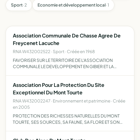
Sport
· 2
Economie et développement local
· 1
Association Communale De Chasse Agree De
Freycenet Lacuche
RNA W432002522 · Sport · Créée en 1968
FAVORISER SUR LE TERRITOIRE DE L'ASSOCIATION
COMMUNALE LE DEVELOPPEMENT EN GIBIER ET LA
DESTRUCTION DES ANIMAUX NUISIBLES, LA REPRESSION
DU BRACONNAGE ET L'EDUCATION CYNEGETIQUE DE
Association Pour La Protection Du Site
SES MEMBRES DANS LE RESPECT DES PROPRIET…
Exceptionnel Du Mont Tourte
RNA W432002247 · Environnement et patrimoine · Créée
en 2005
PROTECTION DES RICHESSES NATURELLES DU MONT
TOURTE, SES SOURCES, SA FAUNE, SA FLORE ET SON
ENVRIONNEMENT PAYSAGER