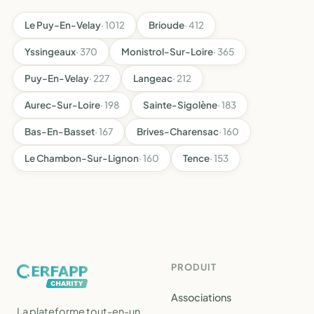
Le Puy-En-Velay
· 1012
Brioude
· 412
Yssingeaux
· 370
Monistrol-Sur-Loire
· 365
Puy-En-Velay
· 227
Langeac
· 212
Aurec-Sur-Loire
· 198
Sainte-Sigolène
· 183
Bas-En-Basset
· 167
Brives-Charensac
· 160
Le Chambon-Sur-Lignon
· 160
Tence
· 153
PRODUIT
Associations
La plateforme tout-en-un