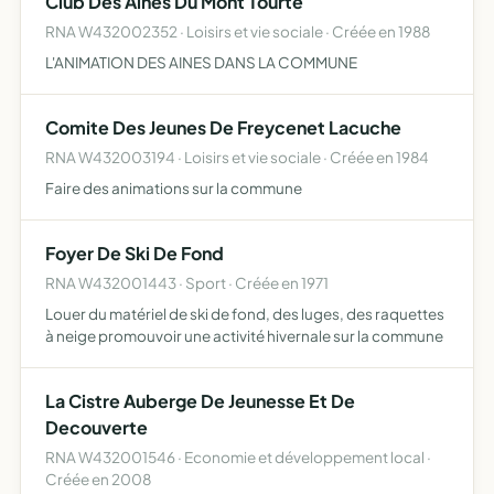
Club Des Aines Du Mont Tourte
RNA W432002352 · Loisirs et vie sociale · Créée en 1988
L'ANIMATION DES AINES DANS LA COMMUNE
Comite Des Jeunes De Freycenet Lacuche
RNA W432003194 · Loisirs et vie sociale · Créée en 1984
Faire des animations sur la commune
Foyer De Ski De Fond
RNA W432001443 · Sport · Créée en 1971
Louer du matériel de ski de fond, des luges, des raquettes
à neige promouvoir une activité hivernale sur la commune
La Cistre Auberge De Jeunesse Et De
Decouverte
RNA W432001546 · Economie et développement local ·
Créée en 2008