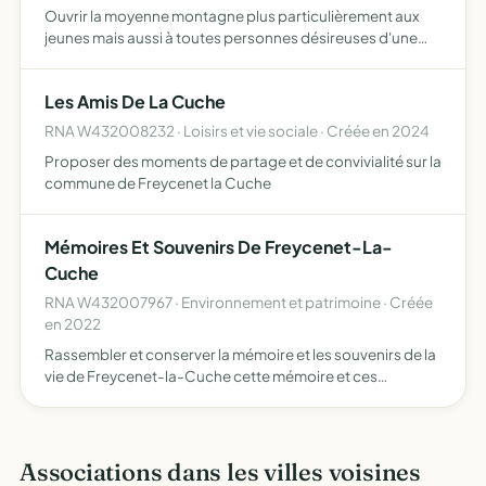
Ouvrir la moyenne montagne plus particulièrement aux
jeunes mais aussi à toutes personnes désireuses d'une
approche vraie du milieu montagnard, de sa faune, sa
flore, ses coutumes, ses contraintes climatiques, sa
Les Amis De La Cuche
gastrono…
RNA W432008232 · Loisirs et vie sociale · Créée en 2024
Proposer des moments de partage et de convivialité sur la
commune de Freycenet la Cuche
Mémoires Et Souvenirs De Freycenet-La-
Cuche
RNA W432007967 · Environnement et patrimoine · Créée
en 2022
Rassembler et conserver la mémoire et les souvenirs de la
vie de Freycenet-la-Cuche cette mémoire et ces
souvenirs sont destinés à être promus auprès de la
population de la commune et des associations à l'aide
d'un docume…
Associations dans les villes voisines