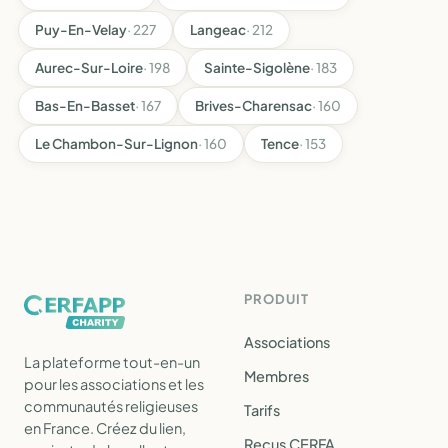
Puy-En-Velay
· 227
Langeac
· 212
Aurec-Sur-Loire
· 198
Sainte-Sigolène
· 183
Bas-En-Basset
· 167
Brives-Charensac
· 160
Le Chambon-Sur-Lignon
· 160
Tence
· 153
PRODUIT
Associations
La plateforme tout-en-un
Membres
pour les associations et les
communautés religieuses
Tarifs
en France. Créez du lien,
Reçus CERFA