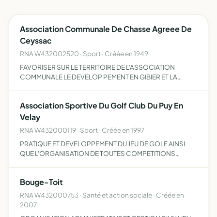
Association Communale De Chasse Agreee De
Ceyssac
RNA W432002520 · Sport · Créée en 1949
FAVORISER SUR LE TERRITOIRE DE L'ASSOCIATION
COMMUNALE LE DEVELOP PEMENT EN GIBIER ET LA
DESTRUCTION DES ANIMAUX NUISIBLES LA REPRESSION
DU BRACONNAGE ET L'EDUCATION CYNEGETIQUE DE
Association Sportive Du Golf Club Du Puy En
SES MEMBRES DANS LE RESPECT DES PROPRIET…
Velay
RNA W432000119 · Sport · Créée en 1997
PRATIQUE ET DEVELOPPEMENT DU JEU DE GOLF AINSI
QUE L'ORGANISATION DE TOUTES COMPETITIONS
SPORTIVES POUR LES MEMBRES DE L'ASSOCIATIONET
SES INVITES
Bouge-Toit
RNA W432000753 · Santé et action sociale · Créée en
2007