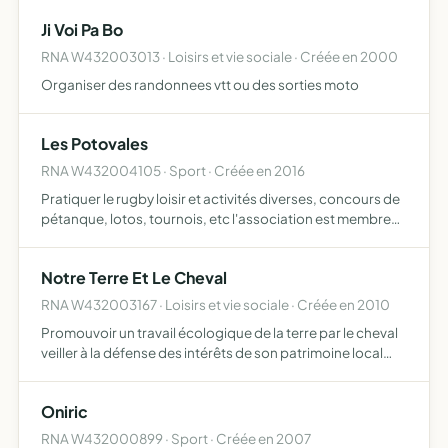
Ji Voi Pa Bo
RNA W432003013 · Loisirs et vie sociale · Créée en 2000
Organiser des randonnees vtt ou des sorties moto
Les Potovales
RNA W432004105 · Sport · Créée en 2016
Pratiquer le rugby loisir et activités diverses, concours de
pétanque, lotos, tournois, etc l'association est membre
de la fédération française de rugby et en respecte les
principes et les statuts pour défendre le but de …
Notre Terre Et Le Cheval
RNA W432003167 · Loisirs et vie sociale · Créée en 2010
Promouvoir un travail écologique de la terre par le cheval
veiller à la défense des intérêts de son patrimoine local
organiser des manifestations et animations afin de faire
découvrir cette activité correspondant aux vale…
Oniric
RNA W432000899 · Sport · Créée en 2007