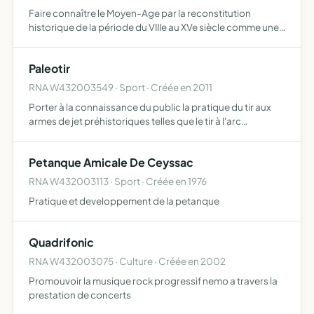
Faire connaître le Moyen-Age par la reconstitution
historique de la période du VIIIe au XVe siècle comme une
leçon d'histoire vivante guidée par le respect et la volonté
constante de faire connaître au grand public le pat…
Paleotir
RNA W432003549 · Sport · Créée en 2011
Porter à la connaissance du public la pratique du tir aux
armes de jet préhistoriques telles que le tir à l'arc
préhistorique, le tir de sagaie au propulseur, le lancer de
bâtons de jet etc... et aussi à travers la mise e…
Petanque Amicale De Ceyssac
RNA W432003113 · Sport · Créée en 1976
Pratique et developpement de la petanque
Quadrifonic
RNA W432003075 · Culture · Créée en 2002
Promouvoir la musique rock progressif nemo a travers la
prestation de concerts