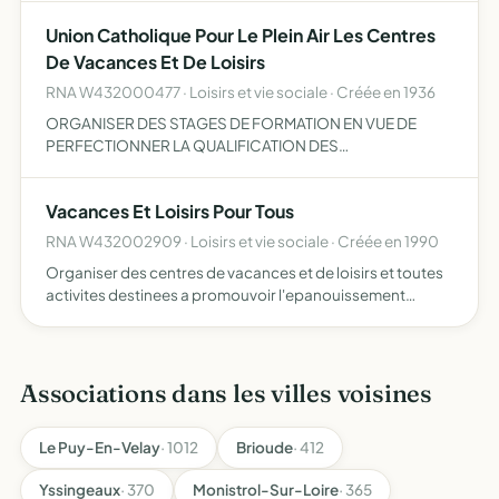
Union Catholique Pour Le Plein Air Les Centres
De Vacances Et De Loisirs
RNA W432000477 · Loisirs et vie sociale · Créée en 1936
ORGANISER DES STAGES DE FORMATION EN VUE DE
PERFECTIONNER LA QUALIFICATION DES
RESPONSABLES ET DES ANIMATEURS POUR
L'EDUCATION POPULAIRE DE LA JEUNESSE PRIVILEGIER
Vacances Et Loisirs Pour Tous
LE DEVELOPPEMENT DES ASSOCIATIONS OEUVRANT
DANS LE DOMAIN…
RNA W432002909 · Loisirs et vie sociale · Créée en 1990
Organiser des centres de vacances et de loisirs et toutes
activites destinees a promouvoir l'epanouissement
physique culturel et moral des enfants et adolescents
organiser des centresde vacances ouverts a tous les
enfants…
Associations dans les villes voisines
Le Puy-En-Velay
· 1012
Brioude
· 412
Yssingeaux
· 370
Monistrol-Sur-Loire
· 365