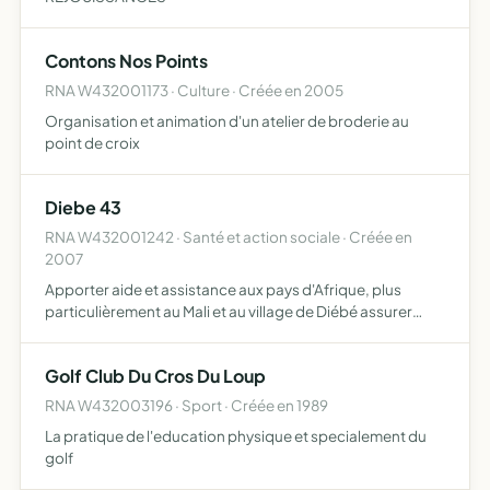
Contons Nos Points
RNA W432001173 · Culture · Créée en 2005
Organisation et animation d'un atelier de broderie au
point de croix
Diebe 43
RNA W432001242 · Santé et action sociale · Créée en
2007
Apporter aide et assistance aux pays d'Afrique, plus
particulièrement au Mali et au village de Diébé assurer
l'acheminement, la logistique, la distribution de dons
divers, récoltés en nature ou financiers, et tous autres …
Golf Club Du Cros Du Loup
RNA W432003196 · Sport · Créée en 1989
La pratique de l'education physique et specialement du
golf