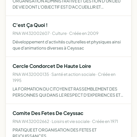
ORGANISATION ADMINISTRATIVE ET GESTION D'UN LIEU
DE VIE DONT L'OBJECTIF EST D'ACCUEILLIR ET
D'ACCOMPAGNER DES PERSONNES OU FAMILLES EN
GRANDE DIFFICULTE DANS UNE DEMARCHE D INSERTION
C'est Ça Quoi !
SOCIALE. ELLE AIDERA ET SOUTIENDRA LES…
RNA W432002607 · Culture · Créée en 2009
Développement d'activités culturelles et physiques ainsi
que d'animations diverses à Ceyssac
Cercle Condorcet De Haute Loire
RNA W432000135 · Santé et action sociale · Créée en
1995
LA FORMATION DU CITOYEN ET RASSEMBLEMENT DES
PERSONNES QUI DANS LE RESPECT D'EXPERIENCES ET
D'OPINIONS DIVERSES VEULENT PORTER UN REGARD
LIBRE SUR UN MONDE CHANGEANT ET ENGAGER UNE
Comite Des Fetes De Ceyssac
REFLEXION COMME SUR DES EVOLUTIONS PROBA…
RNA W432002662 · Loisirs et vie sociale · Créée en 1971
PRATIQUE ET ORGANISATION DES FETES ET
REJOUISSANCES