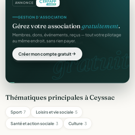
ANNONCE
GESTION D'ASSOCIATION
Gérez votre association
gratuitement
.
Membres, dons, événements, reçus — tout votre pilotage
au même endroit, sans rien payer.
gratuit
Créer mon compte gratuit
Thématiques principales à Ceyssac
Sport
· 7
Loisirs et vie sociale
· 5
Santé et action sociale
· 3
Culture
· 3