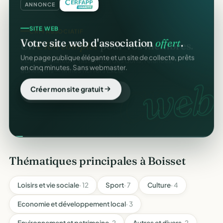
ANNONCE
SITE WEB
Votre site web d'association
offert
.
Une page publique élégante et un site de collecte, prêts
en cinq minutes. Sans webmaster.
web.
Créer mon site gratuit
Thématiques principales à Boisset
Loisirs et vie sociale
· 12
Sport
· 7
Culture
· 4
Economie et développement local
· 3
Environnement et patrimoine
· 2
Autres et divers
· 2