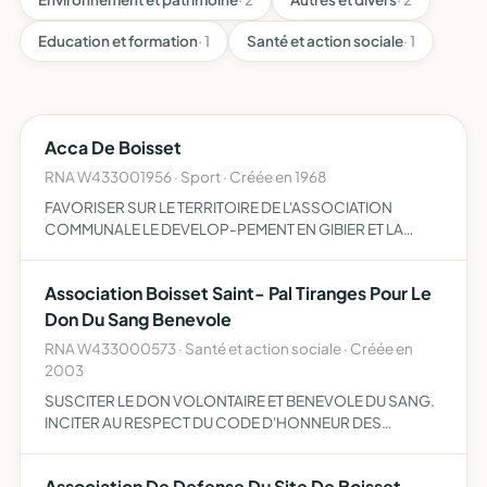
Education et formation
· 1
Santé et action sociale
· 1
Acca De Boisset
RNA W433001956 · Sport · Créée en 1968
FAVORISER SUR LE TERRITOIRE DE L'ASSOCIATION
COMMUNALE LE DEVELOP-PEMENT EN GIBIER ET LA
DESTRUCTION DES ANIMAUX NUISIBLES LA REPRESSION
DU BRACONNAGE ET L'EDUCATION CYNEGETIQUE DE
Association Boisset Saint- Pal Tiranges Pour Le
SES MEMBRES DANS LE RESPECT DES PROPRIET…
Don Du Sang Benevole
RNA W433000573 · Santé et action sociale · Créée en
2003
SUSCITER LE DON VOLONTAIRE ET BENEVOLE DU SANG.
INCITER AU RESPECT DU CODE D'HONNEUR DES
DONNEURS DE SANG BENEVOLES
Association De Defense Du Site De Boisset