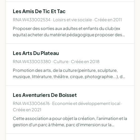
Les Amis De Tic Et Tac
RNA W433002534 · Loisirs et vie sociale · Créée en 2011
Proposer des sorties aux adultes et enfants du club (ex
equita) acheter du matériel pédagogique proposer des
animations (noël, carnaval...) favoriser une dynamique de
club organiser diverses animations extérieures
Les Arts Du Plateau
RNA W433003380 · Culture · Créée en 2018
Promotion des arts, de la culture (peinture, sculpture,
musique, littérature, théâtre, cirque, photographie...), de
l'artisanat d'art et de la culture sur le plateau de
Chalencon
Les Aventuriers De Boisset
RNA W433006676 · Economie et développement local ·
Créée en 2021
Cette association a pour objet la création, l'animation et la
gestion d'un parc à thème, parc d'immersion sur la
commune de Boisset