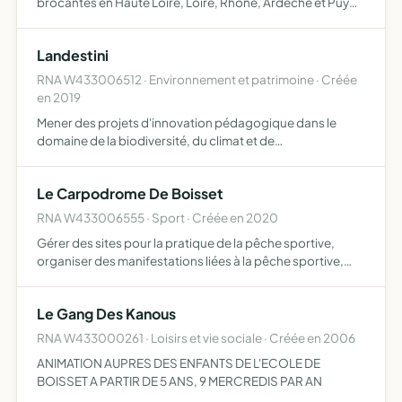
brocantes en Haute Loire, Loire, Rhône, Ardèche et Puy
de Dôme création d'objets bois cheval à bascule, porte
manteau, porte bouteille..., démonstration de
Landestini
chantourna…
RNA W433006512 · Environnement et patrimoine · Créée
en 2019
Mener des projets d'innovation pédagogique dans le
domaine de la biodiversité, du climat et de
l'environnement, notamment des projets de simulations
de négociations et de débat mener des projets
Le Carpodrome De Boisset
d'entreprenariat dans le d…
RNA W433006555 · Sport · Créée en 2020
Gérer des sites pour la pratique de la pêche sportive,
organiser des manifestations liées à la pêche sportive,
organiser des concours de pêche, promouvoir la pêche
sportive au niveau national et international
Le Gang Des Kanous
RNA W433000261 · Loisirs et vie sociale · Créée en 2006
ANIMATION AUPRES DES ENFANTS DE L'ECOLE DE
BOISSET A PARTIR DE 5 ANS, 9 MERCREDIS PAR AN