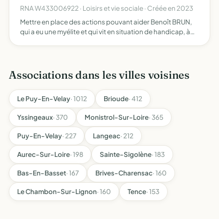
RNA W433006922 · Loisirs et vie sociale · Créée en 2023
Mettre en place des actions pouvant aider Benoît BRUN,
qui a eu une myélite et qui vit en situation de handicap, à
être le plus indépendant possible et avoir tout le soutien
nécessaire pour son bien-être (matériel médical…
Associations dans les villes voisines
Le Puy-En-Velay
· 1012
Brioude
· 412
Yssingeaux
· 370
Monistrol-Sur-Loire
· 365
Puy-En-Velay
· 227
Langeac
· 212
Aurec-Sur-Loire
· 198
Sainte-Sigolène
· 183
Bas-En-Basset
· 167
Brives-Charensac
· 160
Le Chambon-Sur-Lignon
· 160
Tence
· 153