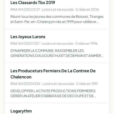
Les Classards Tbs 2019
RNA W433003137 · Loisirs et vie sociale · Créée en 2016
Réunir tous les jeunes des communes de Boisset, Tiranges
et Saint-Pal-en-Chalençon nés en 1999 pour célébrer
l'année de leur majorité
Les Joyeux Lurons
RNA W433001321 · Loisirs et vie sociale · Créée en 1996
DYNAMISER LA COMMUNE, RASSEMBLER LES
GENERATIONS D'AUJOURD'HUI ET DE DEMAIN ET ANIMER
DANS LES MANIFESTATIONS.
Les Produceturs Fermiers De La Contree De
Chalencon
RNA W433001534 · Loisirs et vie sociale · Créée en 1991
DEVELOPPER L ACTIVITE PRODUCTIONS FERMIERES
GERER UN ATELIER D'ABBATAGE DE DECOUPE ET DE
TRANSFORMATION. PROMOUVOIR LA
COMMERCIALISATION.
Logarythm