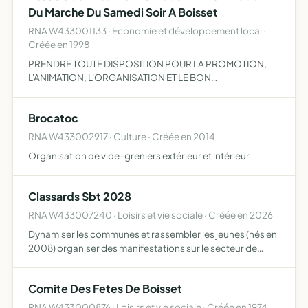
Du Marche Du Samedi Soir A Boisset
RNA W433001133 · Economie et développement local ·
Créée en 1998
PRENDRE TOUTE DISPOSITION POUR LA PROMOTION,
L'ANIMATION, L'ORGANISATION ET LE BON
DEROULEMENT DU MARCHE.
Brocatoc
RNA W433002917 · Culture · Créée en 2014
Organisation de vide-greniers extérieur et intérieur
Classards Sbt 2028
RNA W433007240 · Loisirs et vie sociale · Créée en 2026
Dynamiser les communes et rassembler les jeunes (nés en
2008) organiser des manifestations sur le secteur de
Boisset-Tiranges-Saint-Pal-de-Chalencon poursuivre la
tradition existante depuis plusieurs années apporter de
Comite Des Fetes De Boisset
l'…
RNA W433000876 · Loisirs et vie sociale · Créée en 1974