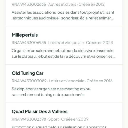
RNA W433002666 · Autres et divers · Créée en 2012
Assister les associations locales dans tout projet utilisant
les techniques audiovisuel, sonoriser, éclairer et animer
toute manifestation publique ou privée. Promouvoir
auprès des jeunes les techniques du son et de l'écl…
Millepertuis
RNA W433006935 · Loisirs et vie sociale · Créée en 2023
Organiser un salon annuel autour du bien vivre ensemble
sur le plateau, le but est de faire découvrir et valoriser les
ressources locales les thérapeutes, les producteurs et
artisans locaux, les associations.
Old Tuning Car
RNA W433003089 · Loisirs et vie sociale · Créée en 2016
Se déplacer et organiser des meeting et/ou
rassemblement tuning entre passionnés
Quad Plaisir Des 3 Vallees
RNA W433002398 · Sport · Créée en 2009
Promotion du quad de loisir, réalisation d'animations,