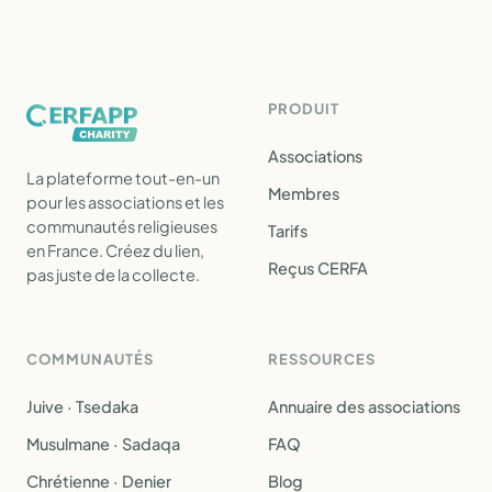
PRODUIT
Associations
La plateforme tout-en-un
Membres
pour les associations et les
communautés religieuses
Tarifs
en France. Créez du lien,
Reçus CERFA
pas juste de la collecte.
COMMUNAUTÉS
RESSOURCES
Juive · Tsedaka
Annuaire des associations
Musulmane · Sadaqa
FAQ
Chrétienne · Denier
Blog