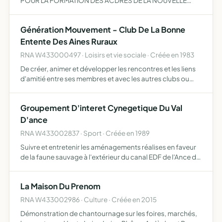
POUR LA FORMATION DES ACDRES DE LA NOUVELLE
SOCIETE,RETABLISSEMENT DE LA NATURE ET DE
L'ENVIRONNEMENT,L AIDE LES VACANCES ET LE
Génération Mouvement - Club De La Bonne
RELOGEMENT DES PERSONNES MOINS JEUNES.
Entente Des Aines Ruraux
RNA W433000497 · Loisirs et vie sociale · Créée en 1983
De créer, animer et développer les rencontres et les liens
d'amitié entre ses membres et avec les autres clubs ou
associations. D'encourager le développement, en
s'efforçant de réaliser des actions et services au profit d…
Groupement D'interet Cynegetique Du Val
D'ance
RNA W433002837 · Sport · Créée en 1989
Suivre et entretenir les aménagements réalises en faveur
de la faune sauvage à l'extérieur du canal EDF de l'Ance du
Nord.
La Maison Du Prenom
RNA W433002986 · Culture · Créée en 2015
Démonstration de chantournage sur les foires, marchés,