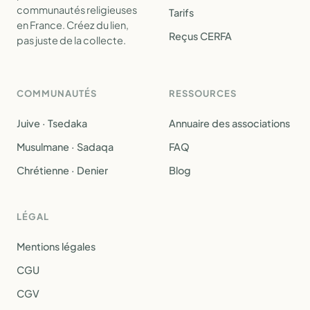
communautés religieuses
Tarifs
en France. Créez du lien,
Reçus CERFA
pas juste de la collecte.
COMMUNAUTÉS
RESSOURCES
Juive · Tsedaka
Annuaire des associations
Musulmane · Sadaqa
FAQ
Chrétienne · Denier
Blog
LÉGAL
Mentions légales
CGU
CGV