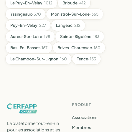
Le Puy-En-Velay
· 1012
Brioude
· 412
Yssingeaux
· 370
Monistrol-Sur-Loire
· 365
Puy-En-Velay
· 227
Langeac
· 212
Aurec-Sur-Loire
· 198
Sainte-Sigolène
· 183
Bas-En-Basset
· 167
Brives-Charensac
· 160
Le Chambon-Sur-Lignon
· 160
Tence
· 153
PRODUIT
Associations
La plateforme tout-en-un
Membres
pour les associations et les