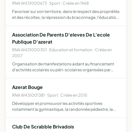
RNA W431000673 · Sport · Créée en 1968
Favoriser sur son territoire, dans le respect des propriétés
et des récoltes, la répression du braconnage, l'éducation
cynégétique de ses membres et, en général d'assurer une
meilleure organisation technique de la chasse …
Association De Parents D'eleves De L'ecole
Publique D'azerat
RNA W431000301 · Education et formation · Créée en
2007
Organisation de manifestations aidant au financement
d'activités scolaires ou péri-scolaires organisées par
l'équipe enseignante
Azerat Bouge
RNA W431001381 · Sport · Créée en 2015
Développer et promouvoir les activités sportives
notamment la gymnastique, la randonnée pédestre, la
danse
Club De Scrabble Brivadois