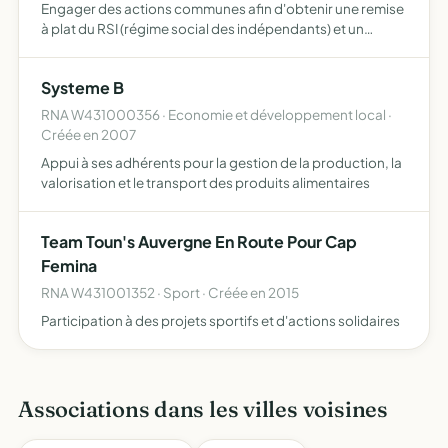
Engager des actions communes afin d'obtenir une remise
à plat du RSI (régime social des indépendants) et un
abaissement des charges fiscales et sociales excessives
auxquelles les artisans, commerçants et indépendants
Systeme B
ont …
RNA W431000356 · Economie et développement local ·
Créée en 2007
Appui à ses adhérents pour la gestion de la production, la
valorisation et le transport des produits alimentaires
Team Toun's Auvergne En Route Pour Cap
Femina
RNA W431001352 · Sport · Créée en 2015
Participation à des projets sportifs et d'actions solidaires
Associations dans les villes voisines