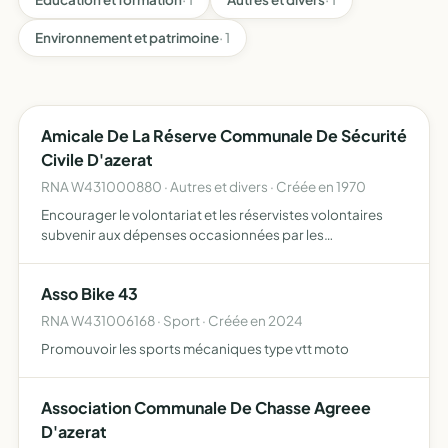
Environnement et patrimoine
· 1
Amicale De La Réserve Communale De Sécurité
Civile D'azerat
RNA W431000880 · Autres et divers · Créée en 1970
Encourager le volontariat et les réservistes volontaires
subvenir aux dépenses occasionnées par les
déplacements pour les séances d'instruction, les
concours, les congrès et cérémonie subvenir aux
Asso Bike 43
dépenses occasionnées pa…
RNA W431006168 · Sport · Créée en 2024
Promouvoir les sports mécaniques type vtt moto
Association Communale De Chasse Agreee
D'azerat