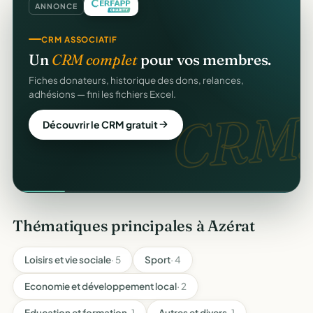
ANNONCE
CRM ASSOCIATIF
Un
CRM complet
pour vos membres.
Fiches donateurs, historique des dons, relances,
adhésions — fini les fichiers Excel.
CRM.
Découvrir le CRM gratuit
Thématiques principales à Azérat
Loisirs et vie sociale
· 5
Sport
· 4
Economie et développement local
· 2
Education et formation
· 1
Autres et divers
· 1