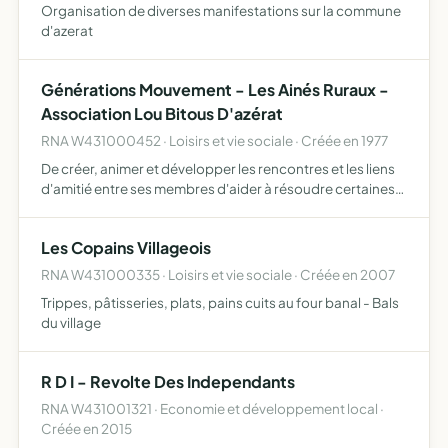
Organisation de diverses manifestations sur la commune
d'azerat
Générations Mouvement - Les Ainés Ruraux -
Association Lou Bitous D'azérat
RNA W431000452 · Loisirs et vie sociale · Créée en 1977
De créer, animer et développer les rencontres et les liens
d'amitié entre ses membres d'aider à résoudre certaines
difficultés des membres en les informant, les conseillant
et les soutenant de participer à l'animation de …
Les Copains Villageois
RNA W431000335 · Loisirs et vie sociale · Créée en 2007
Trippes, pâtisseries, plats, pains cuits au four banal - Bals
du village
R D I - Revolte Des Independants
RNA W431001321 · Economie et développement local ·
Créée en 2015