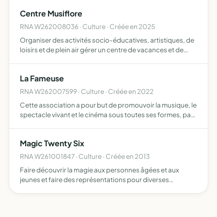
Centre Musiflore
RNA W262008036 · Culture · Créée en 2025
Organiser des activités socio-éducatives, artistiques, de
loisirs et de plein air gérer un centre de vacances et de
loisirs créer et gérer des séjours et classes de
découvertes
La Fameuse
RNA W262007599 · Culture · Créée en 2022
Cette association a pour but de promouvoir la musique, le
spectacle vivant et le cinéma sous toutes ses formes, par
l'organisation de spectacles, de festivals, par la
promotion et diffusions d'événements culturels, par la…
Magic Twenty Six
RNA W261001847 · Culture · Créée en 2013
Faire découvrir la magie aux personnes âgées et aux
jeunes et faire des représentations pour diverses
associations