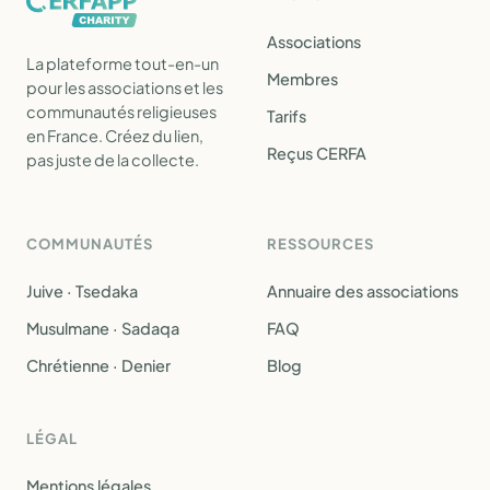
Associations
La plateforme tout-en-un
Membres
pour les associations et les
communautés religieuses
Tarifs
en France. Créez du lien,
Reçus CERFA
pas juste de la collecte.
COMMUNAUTÉS
RESSOURCES
Juive · Tsedaka
Annuaire des associations
Musulmane · Sadaqa
FAQ
Chrétienne · Denier
Blog
LÉGAL
Mentions légales