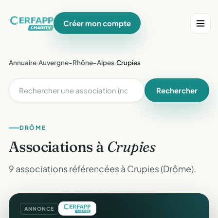
Créer mon compte
Annuaire
›
Auvergne-Rhône-Alpes
›
Crupies
Rechercher
DRÔME
Associations à
Crupies
9 associations référencées à Crupies (Drôme).
ANNONCE