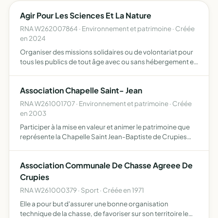
Agir Pour Les Sciences Et La Nature
RNA W262007864 · Environnement et patrimoine · Créée
en 2024
Organiser des missions solidaires ou de volontariat pour
tous les publics de tout âge avec ou sans hébergement en
france ou à l'étranger, développer et mener des
recherches scientifiques et des actions d'éducation aux
Association Chapelle Saint- Jean
sci…
RNA W261001707 · Environnement et patrimoine · Créée
en 2003
Participer à la mise en valeur et animer le patrimoine que
représente la Chapelle Saint Jean-Baptiste de Crupies
aider à toutes les recherches dans les domaines
archéologique, historique, architectural, etc sur le
Association Communale De Chasse Agreee De
territo…
Crupies
RNA W261000379 · Sport · Créée en 1971
Elle a pour but d'assurer une bonne organisation
technique de la chasse, de favoriser sur son territoire le