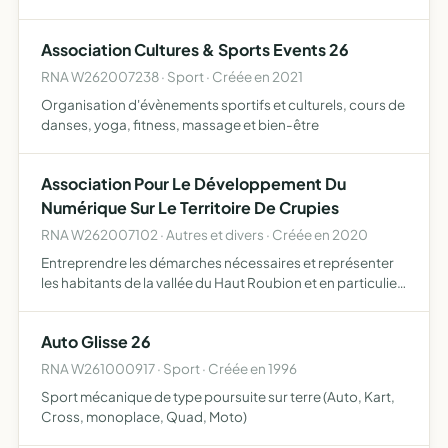
développement du gibier et de la faune sauvage dans le
respect d'un véritable équilibre agro-sylvo-cynégétique,
Association Cultures & Sports Events 26
l…
RNA W262007238 · Sport · Créée en 2021
Organisation d'évènements sportifs et culturels, cours de
danses, yoga, fitness, massage et bien-être
Association Pour Le Développement Du
Numérique Sur Le Territoire De Crupies
RNA W262007102 · Autres et divers · Créée en 2020
Entreprendre les démarches nécessaires et représenter
les habitants de la vallée du Haut Roubion et en particulier
de Crupies pour permettre la mise en place sur le territoire
d'une connexion internet de qualité d'un débi…
Auto Glisse 26
RNA W261000917 · Sport · Créée en 1996
Sport mécanique de type poursuite sur terre (Auto, Kart,
Cross, monoplace, Quad, Moto)