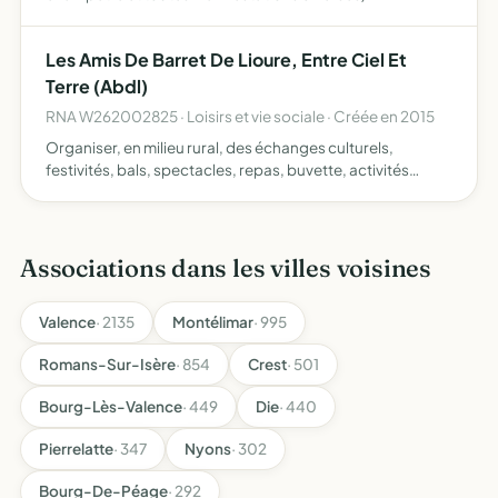
Les Amis De Barret De Lioure, Entre Ciel Et
Terre (Abdl)
RNA W262002825 · Loisirs et vie sociale · Créée en 2015
Organiser, en milieu rural, des échanges culturels,
festivités, bals, spectacles, repas, buvette, activités
culturelles, sportives et pédagogiques, et promouvoir
ces projets par tous les moyens ou voies de droit porter
un…
Associations dans les villes voisines
Valence
· 2135
Montélimar
· 995
Romans-Sur-Isère
· 854
Crest
· 501
Bourg-Lès-Valence
· 449
Die
· 440
Pierrelatte
· 347
Nyons
· 302
Bourg-De-Péage
· 292