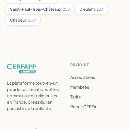
Saint-Paul-Trois-Châteaux
· 258
Dieulefit
· 237
Chabeuil
· 209
PRODUIT
Associations
La plateforme tout-en-un
Membres
pour les associations et les
communautés religieuses
Tarifs
en France. Créez du lien,
Reçus CERFA
pas juste de la collecte.