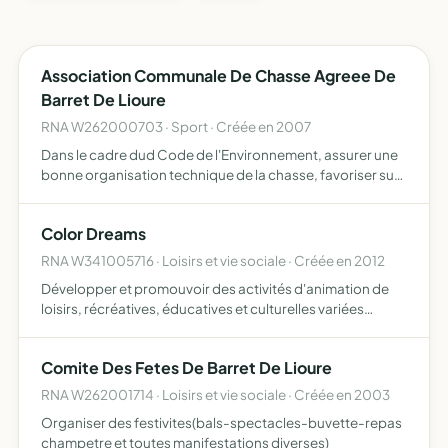
Association Communale De Chasse Agreee De
Barret De Lioure
RNA W262000703 · Sport · Créée en 2007
Dans le cadre dud Code de l'Environnement, assurer une
bonne organisation technique de la chasse, favoriser sur
son territoire le développement du gibier et de la faune
sauvage dans le respect d'un véritable équilibre agr…
Color Dreams
RNA W341005716 · Loisirs et vie sociale · Créée en 2012
Développer et promouvoir des activités d'animation de
loisirs, récréatives, éducatives et culturelles variées
favoriser des collaborations entre les différents champs
du secteur mutualiser les expériences, les compétences…
Comite Des Fetes De Barret De Lioure
RNA W262001714 · Loisirs et vie sociale · Créée en 2003
Organiser des festivites(bals-spectacles-buvette-repas
champetre et toutes manifestations diverses)