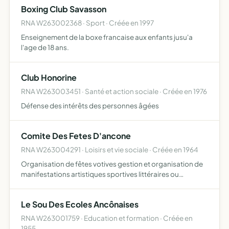
Boxing Club Savasson
RNA W263002368 · Sport · Créée en 1997
Enseignement de la boxe francaise aux enfants jusu'a
l'age de 18 ans.
Club Honorine
RNA W263003451 · Santé et action sociale · Créée en 1976
Défense des intérêts des personnes âgées
Comite Des Fetes D'ancone
RNA W263004291 · Loisirs et vie sociale · Créée en 1964
Organisation de fêtes votives gestion et organisation de
manifestations artistiques sportives littéraires ou
folkloriques dans le cadre de fêtes et réjouissances
locales
Le Sou Des Ecoles Ancônaises
RNA W263001759 · Education et formation · Créée en
1955