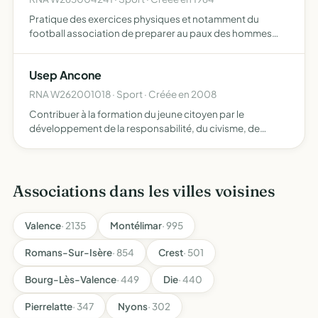
Pratique des exercices physiques et notamment du
football association de preparer au paux des hommes
robustes et de créer entre tous ses membres des liens
d'amitié et de bonne camaraderie
Usep Ancone
RNA W262001018 · Sport · Créée en 2008
Contribuer à la formation du jeune citoyen par le
développement de la responsabilité, du civisme, de
l'autonomie au travers de la pratique d'activités
physiques, sportives, d'activités socioculturelles se
situant dans un …
Associations dans les villes voisines
Valence
· 2135
Montélimar
· 995
Romans-Sur-Isère
· 854
Crest
· 501
Bourg-Lès-Valence
· 449
Die
· 440
Pierrelatte
· 347
Nyons
· 302