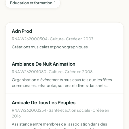
Education et formation
· 1
Adn Prod
RNA W262000504 · Culture · Créée en 2007
Créations musicales et phonographiques
Ambiance De Nuit Animation
RNA W262001080 · Culture · Créée en 2008
Organisation d'évènements musicaux tels que les fêtes
communales, le karaoké, soirées et dîners dansants
animer les maisons de retraite et autres aider d'autres
associations par un apport matériel assurer ces
Amicale De Tous Les Peuples
évènements à…
RNA W262003254 · Santé et action sociale · Créée en
2016
Assistance entre membres de l'association dans des