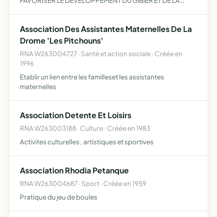
FAVORISER LE DEVELOPPEMENT DU GIBIER ET DE LA
FAUNE SAUVAGE....EXERCER SOUS LA COORDINATION
DE LA FEDERATION DLE DES CHASSEURS....
Association Des Assistantes Maternelles De La
Drome 'Les Pitchouns'
RNA W263004727 · Santé et action sociale · Créée en
1996
Etablir un lien entre les familleset les assistantes
maternelles
Association Detente Et Loisirs
RNA W263003188 · Culture · Créée en 1983
Activites culturelles , artistiques et sportives
Association Rhodia Petanque
RNA W263004687 · Sport · Créée en 1959
Pratique du jeu de boules