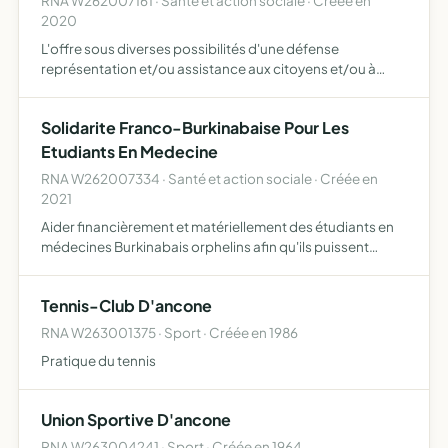
RNA W262007161 · Santé et action sociale · Créée en
2020
L'offre sous diverses possibilités d'une défense
représentation et/ou assistance aux citoyens et/ou à
toutes personnes s'acquittant de l'adhésion au tarif
correspondant à sa catégorie la protection des enfants
Solidarite Franco-Burkinabaise Pour Les
ainsi que l…
Etudiants En Medecine
RNA W262007334 · Santé et action sociale · Créée en
2021
Aider financièrement et matériellement des étudiants en
médecines Burkinabais orphelins afin qu'ils puissent
étudier s'ils en ont les capacités et pas les moyens
Tennis-Club D'ancone
RNA W263001375 · Sport · Créée en 1986
Pratique du tennis
Union Sportive D'ancone
RNA W263004241 · Sport · Créée en 1964