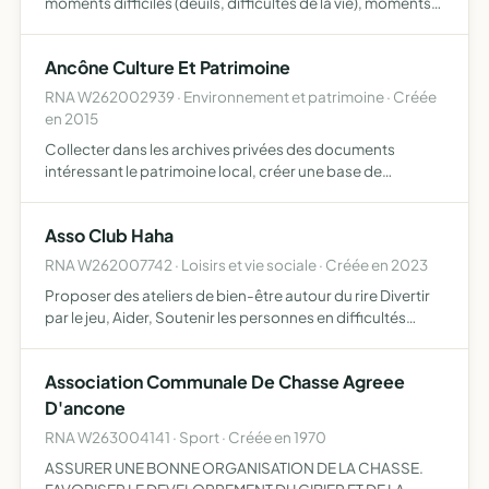
moments difficiles (deuils, difficultés de la vie), moments
de bonheur (mariage, baptême) entraide, apporter de
l'aide financière et psychologique, aux membres de
Ancône Culture Et Patrimoine
l'assoc…
RNA W262002939 · Environnement et patrimoine · Créée
en 2015
Collecter dans les archives privées des documents
intéressant le patrimoine local, créer une base de
données à partir de ces documents en fonction des
souhaits des donateurs, diffuser par tous les supports
Asso Club Haha
médiatiques, de…
RNA W262007742 · Loisirs et vie sociale · Créée en 2023
Proposer des ateliers de bien-être autour du rire Divertir
par le jeu, Aider, Soutenir les personnes en difficultés
Accompagnement dans la joie
Association Communale De Chasse Agreee
D'ancone
RNA W263004141 · Sport · Créée en 1970
ASSURER UNE BONNE ORGANISATION DE LA CHASSE.