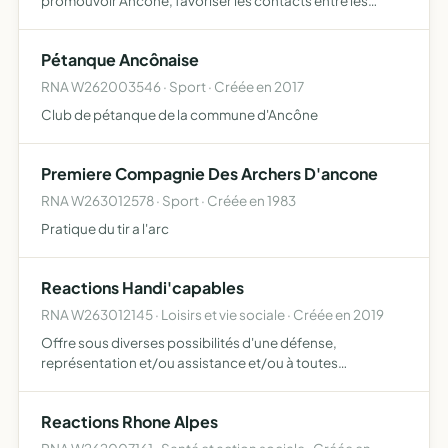
promouvoir Ancône, favoriser les contacts entre les
habitants et informer la population
Pétanque Ancônaise
RNA W262003546 · Sport · Créée en 2017
Club de pétanque de la commune d'Ancône
Premiere Compagnie Des Archers D'ancone
RNA W263012578 · Sport · Créée en 1983
Pratique du tir a l'arc
Reactions Handi'capables
RNA W263012145 · Loisirs et vie sociale · Créée en 2019
Offre sous diverses possibilités d'une défense,
représentation et/ou assistance et/ou à toutes
personnes s'acquittant de l'adhésion au tarif
correspondant à sa catégorie, la protection des enfants
Reactions Rhone Alpes
ainsi que les personnes …