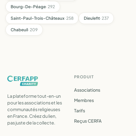
Bourg-De-Péage
· 292
Saint-Paul-Trois-Châteaux
· 258
Dieulefit
· 237
Chabeuil
· 209
PRODUIT
Associations
La plateforme tout-en-un
Membres
pour les associations et les
communautés religieuses
Tarifs
en France. Créez du lien,
Reçus CERFA
pas juste de la collecte.