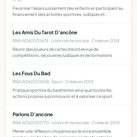
Favoriser l'épanouissement des enfants en participant au
financement des activités sportives, ludiques et
culturelles mise en place par l'équipe d'enseignants des
écoles d'Ancône financer l'achat d'outils pédagogiques
Les Amis Du Tarot D'ancône
éta…
RNA W262002674 · Loisirs et vie sociale · Créée en 2014
Réunir des joueurs de cartes (tarot) envue de
compétitions, de joueries ludiques et de formations
Les Fous Du Bad
RNA W262002658 · Sport · Créée en 2014
Pratique sportive du badminton ainsi que toutes les
actions propres à promouvoir et à valoriser ce sport
Parlons D'ancone
RNA W262002770 · Loisirs et vie sociale · Créée en 2014
Mener une réflexion citoyenne sur le vivre ensemble,