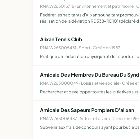
RNA W263013716 · Environnement et patrimoine · 
Fédérer les habitants d'Alixan souhaitant promouvoir
réalisation de la déviation RD538-RD101 (déclaré 
Alixan Tennis Club
RNA W263005431 · Sport · Créée en 1987
Pratique de l'éducation physique et des sports et pl
Amicale Des Membres Du Bureau Du Synd
RNA W263000049 · Loisirs et vie sociale · Créée e
Rechercher et developper toutes les initiatives sus
Amicale Des Sapeurs Pompiers D'alixan
RNA W263006487 · Autres et divers · Créée en 195
Subvenir aux frais de concours ayant pour but le