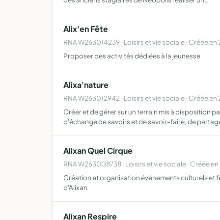
Alix'en Fête
RNA W263014239 · Loisirs et vie sociale · Créée en
Proposer des activités dédiées à la jeunesse
Alixa'nature
RNA W263012942 · Loisirs et vie sociale · Créée en
Créer et de gérer sur un terrain mis à disposition
d'échange de savoirs et de savoir-faire, de partag
Alixan Quel Cirque
RNA W263008738 · Loisirs et vie sociale · Créée en
Création et organisation évènements culturels et fes
d'Alixan
Alixan Respire