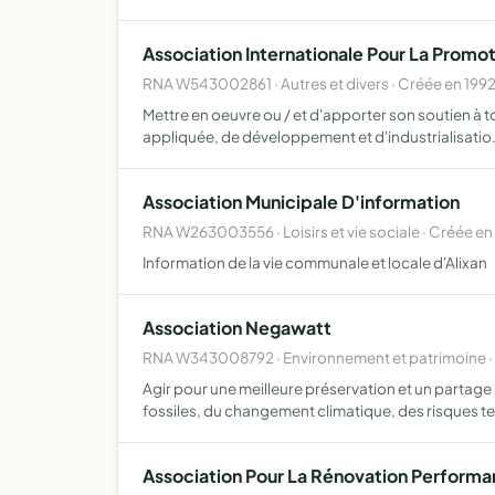
Association Internationale Pour La Promoti
RNA W543002861 · Autres et divers · Créée en 199
Mettre en oeuvre ou / et d'apporter son soutien à 
appliquée, de développement et d'industrialisatio
Association Municipale D'information
RNA W263003556 · Loisirs et vie sociale · Créée en
Information de la vie communale et locale d'Alixan
Association Negawatt
RNA W343008792 · Environnement et patrimoine ·
Agir pour une meilleure préservation et un partag
fossiles, du changement climatique, des risques 
Association Pour La Rénovation Performa