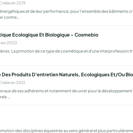
Créée en 2019
énergétiques et de leur performance, pour l'ensemble des bâtiments c
er contre…
tique Ecologique Et Biologique - Cosmebio
e en 2002
bres. La prmotion de ce type de cosmétique et d'une interprofession f
e Des Produits D'entretien Naturels, Ecologiques Et/Ou Bi
Créée en 2021
 moraux de ses adhérents et notamment de uvrer pour le développement
rels …
motion des disciplines équestres au sens général et plus particulièremen