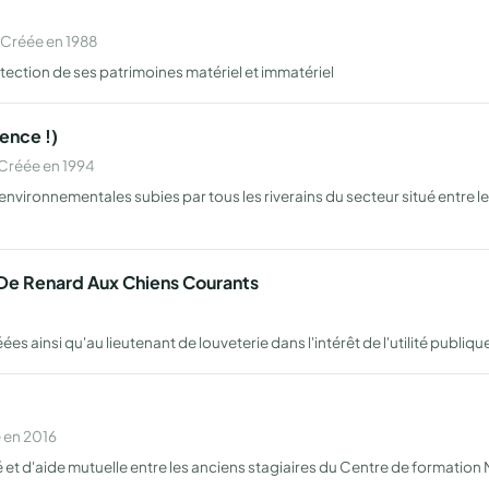
 Créée en 1988
otection de ses patrimoines matériel et immatériel
lence !)
Créée en 1994
nvironnementales subies par tous les riverains du secteur situé entre les
 De Renard Aux Chiens Courants
insi qu'au lieutenant de louveterie dans l'intérêt de l'utilité publique 
 en 2016
rité et d'aide mutuelle entre les anciens stagiaires du Centre de formati