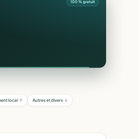
100 % gratuit
ent local
· 9
Autres et divers
· 6