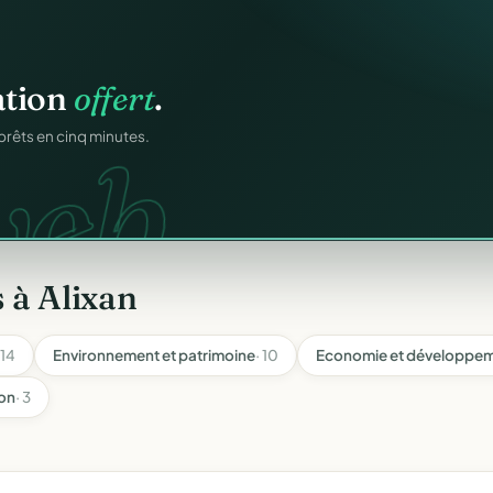
os membres.
RM.
dhésions — fini les
 à Alixan
 14
Environnement et patrimoine
· 10
Economie et développem
ion
· 3