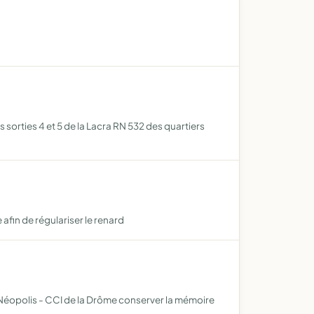
 sorties 4 et 5 de la Lacra RN 532 des quartiers
afin de régulariser le renard
on Néopolis - CCI de la Drôme conserver la mémoire