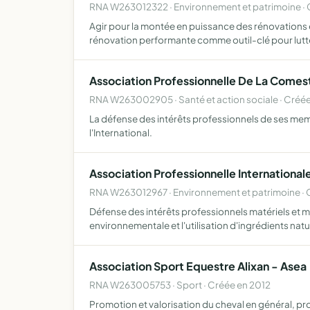
RNA W263012322 · Environnement et patrimoine · 
Agir pour la montée en puissance des rénovations 
rénovation performante comme outil-clé pour lutt
Association Professionnelle De La Comes
RNA W263002905 · Santé et action sociale · Créé
La défense des intérêts professionnels de ses mem
l'International.
Association Professionnelle International
RNA W263012967 · Environnement et patrimoine · 
Défense des intérêts professionnels matériels et
environnementale et l'utilisation d'ingrédients natu
Association Sport Equestre Alixan - Asea
RNA W263005753 · Sport · Créée en 2012
Promotion et valorisation du cheval en général, pro