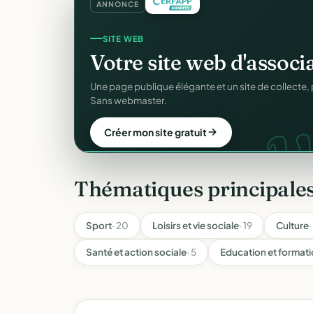
ANNONCE
CRM ASSOCIATIF
Un
CRM complet
pour v
C
Fiches donateurs, historique des dons, relances, a
fichiers Excel.
Découvrir le CRM gratuit
Thématiques principales
Sport
· 20
Loisirs et vie sociale
· 19
Culture
·
Santé et action sociale
· 5
Education et format