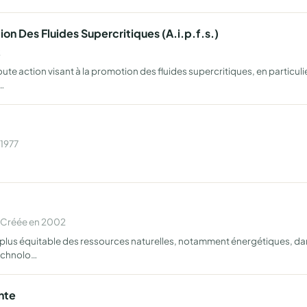
on Des Fluides Supercritiques (A.i.p.f.s.)
2
toute action visant à la promotion des fluides supercritiques, en partic
…
 1977
 Créée en 2002
e plus équitable des ressources naturelles, notamment énergétiques, da
technolo…
nte