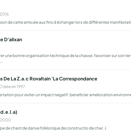
 2016
ion de cette amicale aux fins d échanger lors de différentes manifestatio
 D'alixan
r une bonne organisation technique de la chasse, favoriser sur son terr
g…
ns De La Z.a.c Rovaltain 'La Correspondance
Créée en 1997
ertation pour eviter un impact negatif. beneficier amelioration environne
d.e.l.a)
n 2000
upe de chant de danse folklorique de constructio de char..)