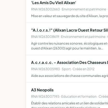
'Les Amis Du Vieil Alixan'
RNA W263002663 · Environnement et patrimoine ·
Mise en valeur et sauvegarde du site d'Alixan, la pr
"A.l.o.r.s.!" (Alixan Lacra Ouest Retour Si
RNA W263008619 · Environnement et patrimoine · 
Agir contre les nuisances sonores, écologiques et e
ouest d'Alixan (26300) agir pour le maintien, la…
A.c.r.a.c.c. - Association Des Chasseurs
RNA W263005983 · Sport · Créée en 2012
Aide aux associations de chasse communales agréées a
A3 Neopolis
RNA W263007745 · Education et formation · Créée
Établir des relations amicales et un lien de solida
des anciens stagiaires de Néopolis réaliser un…