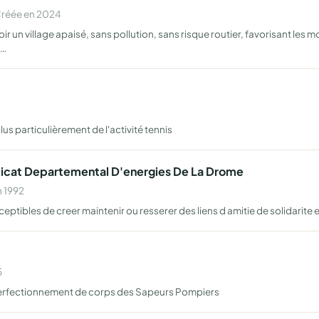
Créée en 2024
 un village apaisé, sans pollution, sans risque routier, favorisant les m
d…
us particulièrement de l'activité tennis
icat Departemental D'energies De La Drome
n 1992
ceptibles de creer maintenir ou resserer des liens d amitie de solidarite
5
 perfectionnement de corps des Sapeurs Pompiers