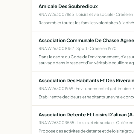
Amicale Des Soubredioux
RNA W263007865 · Loisirs et vie sociale · Créée en
Rassembler toutes les familles volontaires à l'adhés
Association Communale De Chasse Agreee
RNA W263001052 · Sport · Créée en 1970
Dans le cadre du Code de l'environnement, d'assure
sauvage dans le respect d'un véritable équilibre a
Association Des Habitants Et Des Riverai
RNA W263001969 · Environnement et patrimoine · 
Etablir entre decideurs et habitants une vraie conc
Association Detente Et Loisirs D'alixan (A.
RNA W263003555 · Loisirs et vie sociale · Créée e
Propose des activites de detente et de loisirs(gro