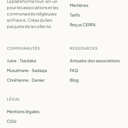
La plateforme tout-en-un
Membres
pour les associations et les
communautés religieuses
Tarifs
en France. Créez du lien,
Reçus CERFA
pas juste de la collecte.
COMMUNAUTÉS
RESSOURCES
Juive · Tsedaka
Annuaire des associations
Musulmane · Sadaqa
FAQ
Chrétienne · Denier
Blog
LÉGAL
Mentions légales
CGU