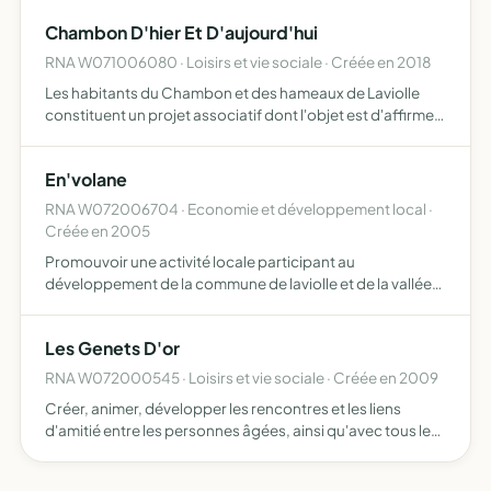
Chambon D'hier Et D'aujourd'hui
RNA W071006080 · Loisirs et vie sociale · Créée en 2018
Les habitants du Chambon et des hameaux de Laviolle
constituent un projet associatif dont l'objet est d'affirmer
et de préserver leur identité ainsi que de faire valoir et de
pérenniser leur mode de vie en place depuis pl…
En'volane
RNA W072006704 · Economie et développement local ·
Créée en 2005
Promouvoir une activité locale participant au
développement de la commune de laviolle et de la vallée
de la volane son objectif est d'offir des animations, stages
à thèmes, séminaires et des actions de formation
Les Genets D'or
diversifi…
RNA W072000545 · Loisirs et vie sociale · Créée en 2009
Créer, animer, développer les rencontres et les liens
d'amitié entre les personnes âgées, ainsi qu'avec tous les
gens du village et d'ailleurs aider à résoudre certaines
difficultés des membres en les informant, les conse…