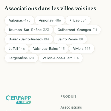
Associations dans les villes voisines
Aubenas
· 493
Annonay
· 486
Privas
· 384
Tournon-Sur-Rhône
· 323
Guilherand-Granges
· 211
Bourg-Saint-Andéol
· 184
Saint-Péray
· 181
Le Teil
· 146
Vals-Les-Bains
· 145
Viviers
· 145
Largentière
· 120
Vallon-Pont-D'arc
· 114
PRODUIT
Associations