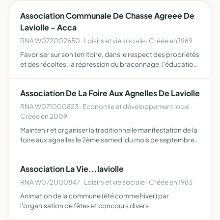
Association Communale De Chasse Agreee De
Laviolle - Acca
RNA W072002650 · Loisirs et vie sociale · Créée en 1969
Favoriser sur son territoire, dans le respect des propriétés
et des récoltes, la répression du braconnage, l'éducation
cynégétique de ses membres, et, en général, assurer une
meilleure organisation
Association De La Foire Aux Agnelles De Laviolle
RNA W071000823 · Economie et développement local ·
Créée en 2009
Maintenir et organiser la traditionnelle manifestation de la
foire aux agnelles le 2ème samedi du mois de septembre
ainsi que d'éventuelles fêtes à caractère agricole, de
promouvoir l'élevage en moyenne montagne et favori…
Association La Vie...laviolle
RNA W072000847 · Loisirs et vie sociale · Créée en 1983
Animation de la commune (été comme hiver) par
l'organisation de fêtes et concours divers