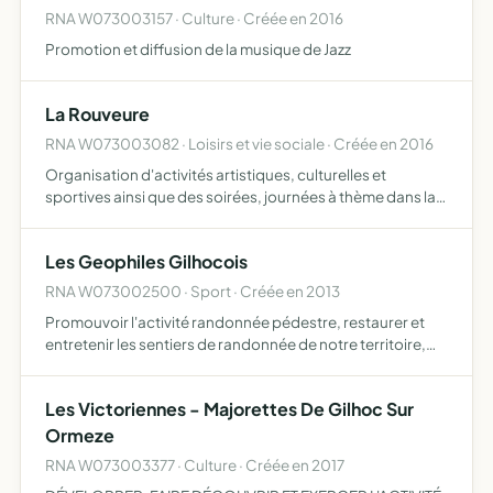
RNA W073003157 · Culture · Créée en 2016
Promotion et diffusion de la musique de Jazz
La Rouveure
RNA W073003082 · Loisirs et vie sociale · Créée en 2016
Organisation d'activités artistiques, culturelles et
sportives ainsi que des soirées, journées à thème dans la
maison d'hôte la Rouveure
Les Geophiles Gilhocois
RNA W073002500 · Sport · Créée en 2013
Promouvoir l'activité randonnée pédestre, restaurer et
entretenir les sentiers de randonnée de notre territoire,
créer et baliser de nouveaux sentiers communaux,
organiser des manifestations autour de la randonnée,
Les Victoriennes - Majorettes De Gilhoc Sur
aménag…
Ormeze
RNA W073003377 · Culture · Créée en 2017