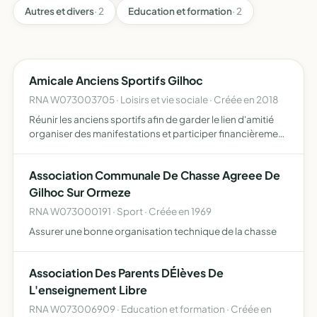
Autres et divers
· 2
Education et formation
· 2
Amicale Anciens Sportifs Gilhoc
RNA W073003705 · Loisirs et vie sociale · Créée en 2018
Réunir les anciens sportifs afin de garder le lien d'amitié
organiser des manifestations et participer financièrement
aux activités et fêtes proposées aux membres de cette
amicale
Association Communale De Chasse Agreee De
Gilhoc Sur Ormeze
RNA W073000191 · Sport · Créée en 1969
Assurer une bonne organisation technique de la chasse
Association Des Parents DÉlèves De
L'enseignement Libre
RNA W073006909 · Education et formation · Créée en