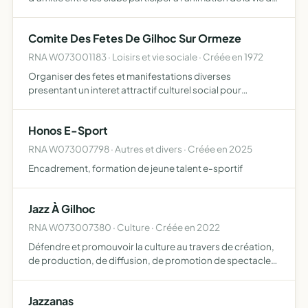
secteur organiser des déplacements et voyages ainsi que
diverses activités de loisirs, physiques, spor…
Comite Des Fetes De Gilhoc Sur Ormeze
RNA W073001183 · Loisirs et vie sociale · Créée en 1972
Organiser des fetes et manifestations diverses
presentant un interet attractif culturel social pour
l'ensemble de la population de la commune
Honos E-Sport
RNA W073007798 · Autres et divers · Créée en 2025
Encadrement, formation de jeune talent e-sportif
Jazz À Gilhoc
RNA W073007380 · Culture · Créée en 2022
Défendre et promouvoir la culture au travers de création,
de production, de diffusion, de promotion de spectacles,
et d'évènements ponctuels ou réguliers
Jazzanas