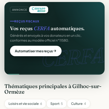
ANNONCE
REÇUS FISCAUX
Vos reçus
CERFA
automatiques.
Générés et envoyés à vos donateurs en un clic,
conformes au modèle officiel n°11580.
CERFA.
Automatiser mes reçus
Thématiques principales à Gilhoc-sur-
Ormèze
Loisirs et vie sociale
· 6
Sport
· 5
Culture
· 4