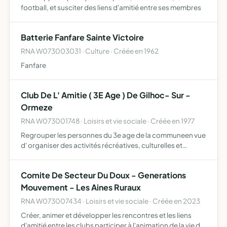
football, et susciter des liens d'amitié entre ses membres
Batterie Fanfare Sainte Victoire
RNA W073003031 · Culture · Créée en 1962
Fanfare
Club De L' Amitie ( 3E Age ) De Gilhoc- Sur -
Ormeze
RNA W073001748 · Loisirs et vie sociale · Créée en 1977
Regrouper les personnes du 3e age de la communeen vue
d' organiser des activités récréatives, culturelles et
sociales
Comite De Secteur Du Doux - Generations
Mouvement - Les Aines Ruraux
RNA W073007434 · Loisirs et vie sociale · Créée en 2023
Créer, animer et développer les rencontres et les liens
d'amitié entre les clubs participer à l'animation de la vie du