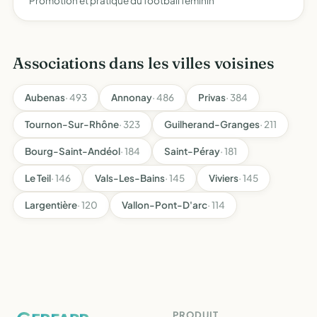
Promotion et pratique du football féminin
Associations dans les villes voisines
Aubenas
· 493
Annonay
· 486
Privas
· 384
Tournon-Sur-Rhône
· 323
Guilherand-Granges
· 211
Bourg-Saint-Andéol
· 184
Saint-Péray
· 181
Le Teil
· 146
Vals-Les-Bains
· 145
Viviers
· 145
Largentière
· 120
Vallon-Pont-D'arc
· 114
PRODUIT