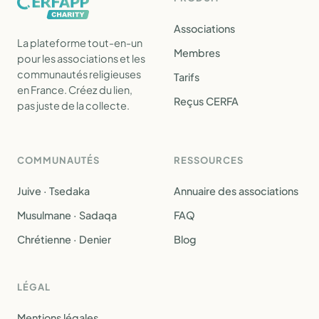
Associations
La plateforme tout-en-un
Membres
pour les associations et les
communautés religieuses
Tarifs
en France. Créez du lien,
Reçus CERFA
pas juste de la collecte.
COMMUNAUTÉS
RESSOURCES
Juive · Tsedaka
Annuaire des associations
Musulmane · Sadaqa
FAQ
Chrétienne · Denier
Blog
LÉGAL
Mentions légales