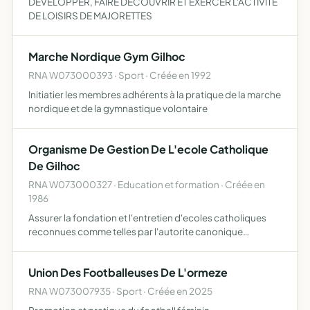
DÉVELOPPER, FAIRE DÉCOUVRIR ET EXERCER L'ACTIVITÉ
DE LOISIRS DE MAJORETTES
Marche Nordique Gym Gilhoc
RNA W073000393 · Sport · Créée en 1992
Initiatier les membres adhérents à la pratique de la marche
nordique et de la gymnastique volontaire
Organisme De Gestion De L'ecole Catholique
De Gilhoc
RNA W073000327 · Education et formation · Créée en
1986
Assurer la fondation et l'entretien d'ecoles catholiques
reconnues comme telles par l'autorite canonique
competente, notamment la gestion de l'ets scolaire..
Union Des Footballeuses De L'ormeze
RNA W073007935 · Sport · Créée en 2025