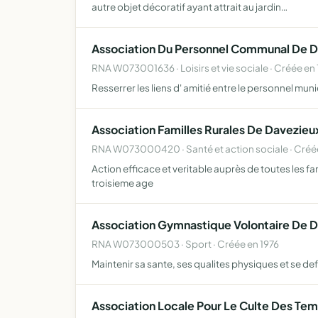
autre objet décoratif ayant attrait au jardin…
Association Du Personnel Communal De 
RNA W073001636 · Loisirs et vie sociale · Créée en
Resserrer les liens d' amitié entre le personnel mun
Association Familles Rurales De Davezieu
RNA W073000420 · Santé et action sociale · Créé
Action efficace et veritable auprès de toutes les fa
troisieme age
Association Gymnastique Volontaire De 
RNA W073000503 · Sport · Créée en 1976
Maintenir sa sante, ses qualites physiques et se
Association Locale Pour Le Culte Des Te