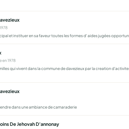
Davezieux
 1978
icipal et instituer en sa faveur toutes les formes d' aides jugées opportu
x
e en 1978
milles qui vivent dans la commune de davezieux par la creation d'activites
Davezieux
 defendre dans une ambiance de camaraderie
moins De Jehovah D'annonay