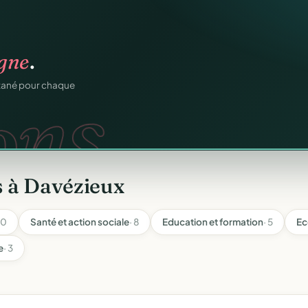
n
gratuitement
.
tuit.
ilotage au même endroit,
s à Davézieux
10
Santé et action sociale
· 8
Education et formation
· 5
Ec
e
· 3