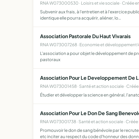
RNA W073000530 · Loisirs et vie sociale · Créée e
Subvenir aux frais, à l'entretien et à l'exercice pu
identique elle pourra acquérir, aliéner, lo…
Association Pastorale Du Haut Vivarais
RNA W073007268 · Economie et développement lo
L'association a pour objet le développement de pro
pastoraux
Association Pour Le Developpement De L
RNA W073001458 · Santé et action sociale · Créée
Étudier et développer la science en général, l'anat
Association Pour Le Don De Sang Benevol
RNA W073001738 · Santé et action sociale · Créée
Promouvoir le don de sang bénévole par le recrutem
etc inciter au respect du code d'honneur des don