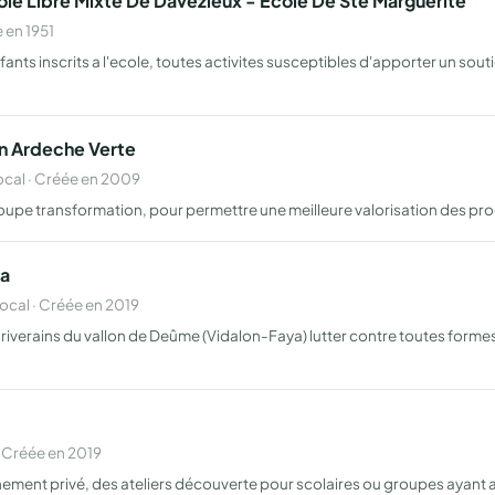
ole Libre Mixte De Davezieux - Ecole De Ste Marguerite
 en 1951
ants inscrits a l'ecole, toutes activites susceptibles d'apporter un soutie
En Ardeche Verte
cal · Créée en 2009
e découpe transformation, pour permettre une meilleure valorisation des p
ya
cal · Créée en 2019
ts riverains du vallon de Deûme (Vidalon-Faya) lutter contre toutes form
 Créée en 2019
nement privé, des ateliers découverte pour scolaires ou groupes ayant att