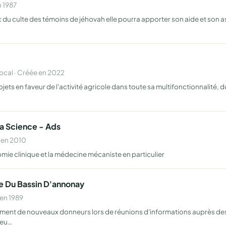
n 1987
blic du culte des témoins de jéhovah elle pourra apporter son aide et son
cal · Créée en 2022
jets en faveur de l'activité agricole dans toute sa multifonctionnalité,
a Science - Ads
 en 2010
omie clinique et la médecine mécaniste en particulier
e Du Bassin D'annonay
 en 1989
ent de nouveaux donneurs lors de réunions d'informations auprès des je
neu…