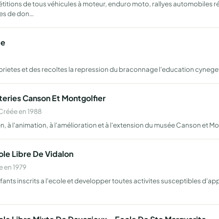
titions de tous véhicules à moteur, enduro moto, rallyes automobiles
mes de don…
ee
roprietes et des recoltes la repression du braconnage l'education cyneg
eries Canson Et Montgolfier
Créée en 1988
, à l'animation, à l'amélioration et à l'extension du musée Canson et Mo
ole Libre De Vidalon
 en 1979
ants inscrits a l'ecole et developper toutes activites susceptibles d'app