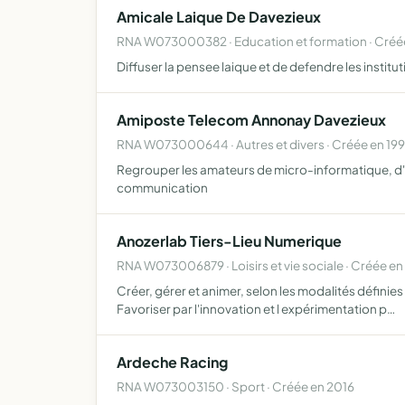
Amicale Laique De Davezieux
RNA W073000382 · Education et formation · Créé
Diffuser la pensee laique et de defendre les institut
Amiposte Telecom Annonay Davezieux
RNA W073000644 · Autres et divers · Créée en 19
Regrouper les amateurs de micro-informatique, d' é
communication
Anozerlab Tiers-Lieu Numerique
RNA W073006879 · Loisirs et vie sociale · Créée en
Créer, gérer et animer, selon les modalités définies 
Favoriser par l'innovation et l expérimentation p…
Ardeche Racing
RNA W073003150 · Sport · Créée en 2016