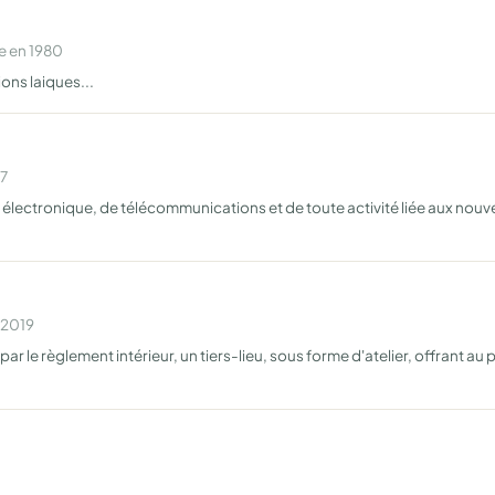
e en 1980
ions laiques...
97
lectronique, de télécommunications et de toute activité liée aux nouvell
 2019
par le règlement intérieur, un tiers-lieu, sous forme d'atelier, offrant a