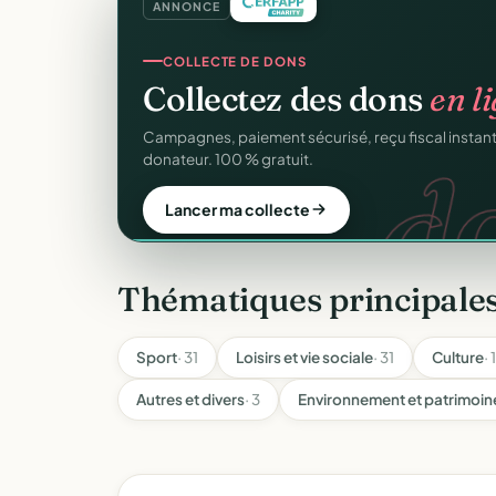
ANNONCE
GESTION D'ASSOCIATION
Gérez votre associatio
gra
Membres, dons, événements, reçus — tout votre p
sans rien payer.
Créer mon compte gratuit
Thématiques principale
Sport
· 31
Loisirs et vie sociale
· 31
Culture
· 
Autres et divers
· 3
Environnement et patrimoin