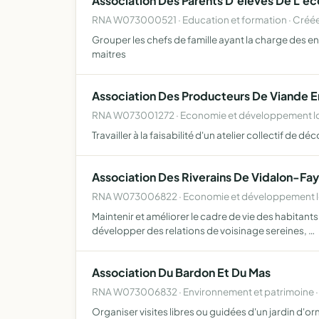
Association Des Parents D'eleves De L'ec
RNA W073000521 · Education et formation · Créée
Grouper les chefs de famille ayant la charge des enf
maitres
Association Des Producteurs De Viande 
RNA W073001272 · Economie et développement lo
Travailler à la faisabilité d'un atelier collectif d
Association Des Riverains De Vidalon-Fa
RNA W073006822 · Economie et développement lo
Maintenir et améliorer le cadre de vie des habitan
développer des relations de voisinage sereines, …
Association Du Bardon Et Du Mas
RNA W073006832 · Environnement et patrimoine ·
Organiser visites libres ou guidées d'un jardin d'or