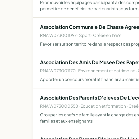
Promouvoir les équipages participant à des compé
permettre de bénéficier de partenariats sous for
Association Communale De Chasse Agre
RNA W073001097 · Sport · Créée en 1969
Favoriser sur son territoire dans le respect des p
Association Des Amis Du Musee Des Papet
RNA W073001170 · Environnement et patrimoine · 
Apporter un concours moral et financier au maintien
Association Des Parents D'eleves De L'ec
RNA W073000558 · Education et formation · Créée
Grouper les chefs de famille ayant la charge des enf
familles et aux enseignants