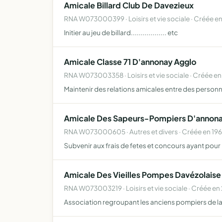
Amicale Billard Club De Davezieux
RNA W073000399 · Loisirs et vie sociale · Créée e
Initier au jeu de billard.................. etc
Amicale Classe 71 D'annonay Agglo
RNA W073003358 · Loisirs et vie sociale · Créée en
Maintenir des relations amicales entre des personn
Amicale Des Sapeurs-Pompiers D'annona
RNA W073000605 · Autres et divers · Créée en 19
Subvenir aux frais de fetes et concours ayant pour 
Amicale Des Vieilles Pompes Davézolaise
RNA W073003219 · Loisirs et vie sociale · Créée en
Association regroupant les anciens pompiers de la