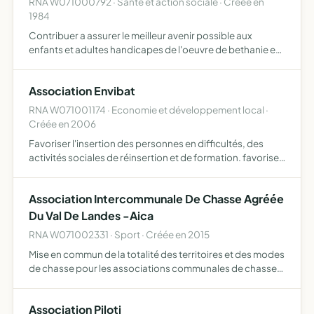
RNA W071000792 · Santé et action sociale · Créée en
1984
Contribuer a assurer le meilleur avenir possible aux
enfants et adultes handicapes de l'oeuvre de bethanie en
defendant leurs droits a l'education ou la reeducation
dans les etablissements specialises indispensables a leu…
Association Envibat
RNA W071001174 · Economie et développement local ·
Créée en 2006
Favoriser l'insertion des personnes en difficultés, des
activités sociales de réinsertion et de formation. favoriser
des activités de préservation et de mise en valeur de
l'environnement et de toutes activités liées à la …
Association Intercommunale De Chasse Agréée
Du Val De Landes -Aica
RNA W071002331 · Sport · Créée en 2015
Mise en commun de la totalité des territoires et des modes
de chasse pour les associations communales de chasse
agréée de Chassiers et de Chazeaux
Association Piloti