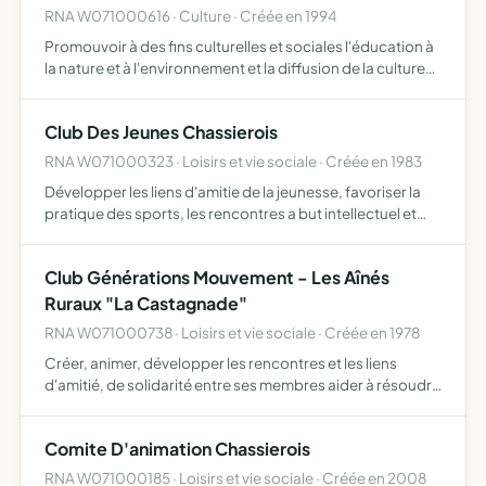
RNA W071000616 · Culture · Créée en 1994
Promouvoir à des fins culturelles et sociales l'éducation à
la nature et à l'environnement et la diffusion de la culture
scientifique, grâce à une approche globale et
interdisciplinaire des sciences humaines, de la vie et…
Club Des Jeunes Chassierois
RNA W071000323 · Loisirs et vie sociale · Créée en 1983
Développer les liens d'amitie de la jeunesse, favoriser la
pratique des sports, les rencontres a but intellectuel et
diverses activites non lucratives.
Club Générations Mouvement - Les Aînés
Ruraux "La Castagnade"
RNA W071000738 · Loisirs et vie sociale · Créée en 1978
Créer, animer, développer les rencontres et les liens
d'amitié, de solidarité entre ses membres aider à résoudre
certaines difficulté es membres en les informant, les
conseillant et les soutenant participer à l'animation …
Comite D'animation Chassierois
RNA W071000185 · Loisirs et vie sociale · Créée en 2008