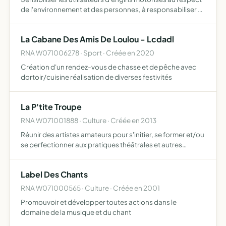
de l'environnement et des personnes, à responsabiliser et
participer à la formation des jeunes adhérents (stage de
conduite, BSR, permis, etc...), organisation d…
La Cabane Des Amis De Loulou - Lcdadl
RNA W071006278 · Sport · Créée en 2020
Création d'un rendez-vous de chasse et de pêche avec
dortoir/cuisine réalisation de diverses festivités
La P'tite Troupe
RNA W071001888 · Culture · Créée en 2013
Réunir des artistes amateurs pour s'initier, se former et/ou
se perfectionner aux pratiques théâtrales et autres
disciplines du spectacle vivant, de créer et produire des
spectacles, d'organiser des rencontres amateurs
Label Des Chants
RNA W071000565 · Culture · Créée en 2001
Promouvoir et développer toutes actions dans le
domaine de la musique et du chant