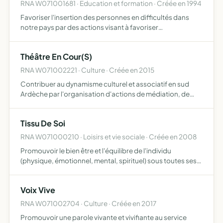
RNA W071001681 · Education et formation · Créée en 1994
Favoriser l'insertion des personnes en difficultés dans
notre pays par des actions visant à favoriser
concrètement un développement local (recherche de
porteurs de projets, accompagnement au
Théâtre En Cour(S)
développement concret des proj…
RNA W071002221 · Culture · Créée en 2015
Contribuer au dynamisme culturel et associatif en sud
Ardèche par l'organisation d'actions de médiation, de
diffusion, d'événements, de festivals impliquer des
jeunes, des élèves, des apprenti-e-s dans l'organisation,
Tissu De Soi
la …
RNA W071000210 · Loisirs et vie sociale · Créée en 2008
Promouvoir le bien être et l'équilibre de l'individu
(physique, émotionnel, mental, spirituel) sous toutes ses
formes favoriser l'accès à la connaissance de soi et à son
expression sans aucun attachement à aucune philosop…
Voix Vive
RNA W071002704 · Culture · Créée en 2017
Promouvoir une parole vivante et vivifiante au service