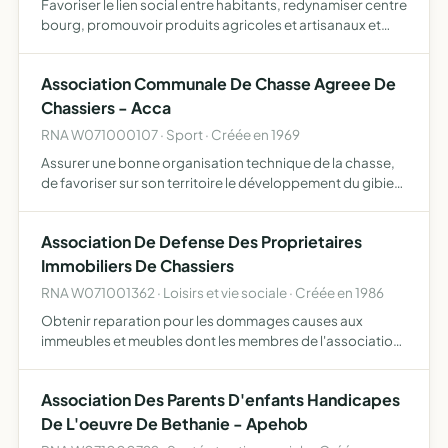
Favoriser le lien social entre habitants, redynamiser centre
bourg, promouvoir produits agricoles et artisanaux et
privilégier circuits courts, uvrer pour une économie
sociale, solidaire et durable
Association Communale De Chasse Agreee De
Chassiers - Acca
RNA W071000107 · Sport · Créée en 1969
Assurer une bonne organisation technique de la chasse,
de favoriser sur son territoire le développement du gibier
et de la faune sauvage dans le respect d'un véritable
équilibre agro-sylvo-cynégétique, l'éducation cynégét…
Association De Defense Des Proprietaires
Immobiliers De Chassiers
RNA W071001362 · Loisirs et vie sociale · Créée en 1986
Obtenir reparation pour les dommages causes aux
immeubles et meubles dont les membres de l'association
sont proprietaires
Association Des Parents D'enfants Handicapes
De L'oeuvre De Bethanie - Apehob