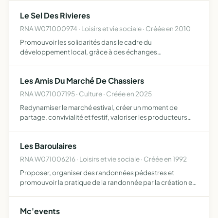
Le Sel Des Rivieres
RNA W071000974 · Loisirs et vie sociale · Créée en 2010
Promouvoir les solidarités dans le cadre du
développement local, grâce à des échanges
multilatéraux de savoirs, de biens et de prestations de
services de voisinage l'action ne peut s'exercer que dans
Les Amis Du Marché De Chassiers
le cadre de neutralit…
RNA W071007195 · Culture · Créée en 2025
Redynamiser le marché estival, créer un moment de
partage, convivialité et festif, valoriser les producteurs
locaux, artisans et créateurs
Les Baroulaires
RNA W071006216 · Loisirs et vie sociale · Créée en 1992
Proposer, organiser des randonnées pédestres et
promouvoir la pratique de la randonnée par la création et
l'entretien de sentiers
Mc'events