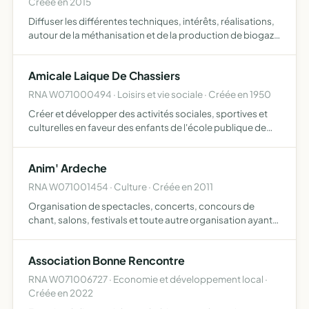
Créée en 2015
Diffuser les différentes techniques, intérêts, réalisations,
autour de la méthanisation et de la production de biogaz
dans le monde, au travers d'expositions, de conférences
et d'ateliers pédagogiques, accompagnement de p…
Amicale Laique De Chassiers
RNA W071000494 · Loisirs et vie sociale · Créée en 1950
Créer et développer des activités sociales, sportives et
culturelles en faveur des enfants de l'école publique de
chassiers, participer à la vie socio-culturelle de la
commune
Anim' Ardeche
RNA W071001454 · Culture · Créée en 2011
Organisation de spectacles, concerts, concours de
chant, salons, festivals et toute autre organisation ayant
pour environnement l'univers musical et artistique
(sonorisation, éclairages, speak micro) (privés et/ou
Association Bonne Rencontre
publiqu…
RNA W071006727 · Economie et développement local ·
Créée en 2022