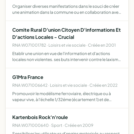
Organiser diverses manifestations dans le souci de créer
une animation dans la commune ou en collaboration avec
les communes avoisinantes et peut être amenée à
apporter son assistance morale, physique, matérielle ou
Comite Rural D'union Citoyen D'informations Et
pécun…
D'actions Locales - Crucial
RNA W071001782 · Loisirs et vie sociale · Créée en 2001
Etablir une union en vue de l'information et d'actions
locales non violentes. ses buts intervenir contre le laxisme,
les delais de reponse, la notion de service, les
administrations et de s'opposer contre les abus de pouv…
G1Mra France
RNA W071006642 · Loisirs et vie sociale · Créée en 2022
Promouvoir le modélisme ferroviaire, électrique ou à
vapeur vive, à l'échelle 1/32éme (écartement 1) et de
fédérer les membres au niveau national, organiser des
rencontres et encourager la réalisation des modèles
Kartenbois Rock'n'roule
RNA W071000640 · Sport · Créée en 2009
Sensibiliser les utilisateurs d'engins motorisés au respect