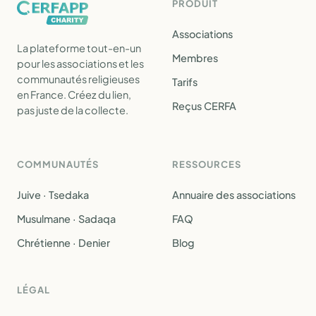
PRODUIT
Associations
La plateforme tout-en-un
Membres
pour les associations et les
communautés religieuses
Tarifs
en France. Créez du lien,
Reçus CERFA
pas juste de la collecte.
COMMUNAUTÉS
RESSOURCES
Juive · Tsedaka
Annuaire des associations
Musulmane · Sadaqa
FAQ
Chrétienne · Denier
Blog
LÉGAL