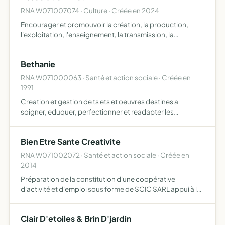
RNA W071007074 · Culture · Créée en 2024
Encourager et promouvoir la création, la production,
l'exploitation, l'enseignement, la transmission, la
médiation et la diffusion d uvres artistiques, tout
particulièrement dans le champ de la musique et du
Bethanie
spectacle viv…
RNA W071000063 · Santé et action sociale · Créée en
1991
Creation et gestion de ts ets et oeuvres destines a
soigner, eduquer, perfectionner et readapter les
deficients mentaux enfants et adultes des 2 sexes et plus
generalt tte oeuvre et tte action destinees a donner
Bien Etre Sante Creativite
formation…
RNA W071002072 · Santé et action sociale · Créée en
2014
Préparation de la constitution d'une coopérative
d'activité et d'emploi sous forme de SCIC SARL appui à la
création et au développement d'activités économiques
par des entrepreneurs personnes physiques notamment
Clair D'etoiles & Brin D'jardin
dans le s…