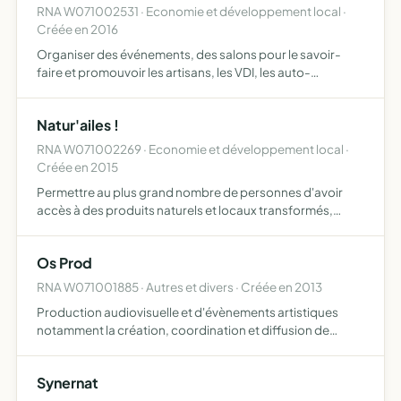
RNA W071002531 · Economie et développement local ·
Créée en 2016
Organiser des événements, des salons pour le savoir-
faire et promouvoir les artisans, les VDI, les auto-
entrepreneurs et les créateurs MC'EVENTS vous propose
des espaces événementiels pour organiser tout type
Natur'ailes !
d'événement …
RNA W071002269 · Economie et développement local ·
Créée en 2015
Permettre au plus grand nombre de personnes d'avoir
accès à des produits naturels et locaux transformés,
promouvoir le manger sain et local et la préservation des
activités liées à l'agriculture biologique pour se faire, …
Os Prod
RNA W071001885 · Autres et divers · Créée en 2013
Production audiovisuelle et d'évènements artistiques
notamment la création, coordination et diffusion de
sujets locaux initiés par ses soins ou par toute autre entité
afin de mieux faire connaître et promouvoir et valoris…
Synernat