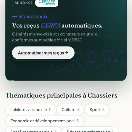
ANNONCE
REÇUS FISCAUX
Vos reçus
CERFA
automatiques.
Générés et envoyés à vos donateurs en un clic,
conformes au modèle officiel n°11580.
CERFA.
Automatiser mes reçus
Thématiques principales à Chassiers
Loisirs et vie sociale
· 11
Culture
· 8
Sport
· 5
Economie et développement local
· 5
Santé et action sociale
· 3
Education et formation
· 1