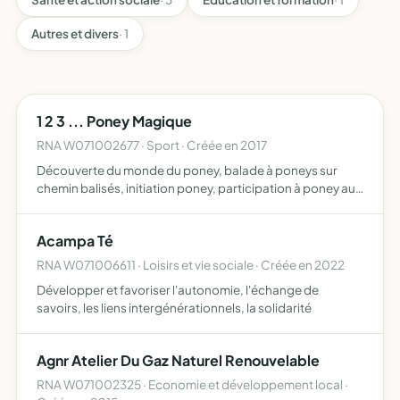
Autres et divers
· 1
1 2 3 ... Poney Magique
RNA W071002677 · Sport · Créée en 2017
Découverte du monde du poney, balade à poneys sur
chemin balisés, initiation poney, participation à poney au
évènement (mariage, kermesse, anniversaire, marché,
brocante )
Acampa Té
RNA W071006611 · Loisirs et vie sociale · Créée en 2022
Développer et favoriser l'autonomie, l'échange de
savoirs, les liens intergénérationnels, la solidarité
Agnr Atelier Du Gaz Naturel Renouvelable
RNA W071002325 · Economie et développement local ·