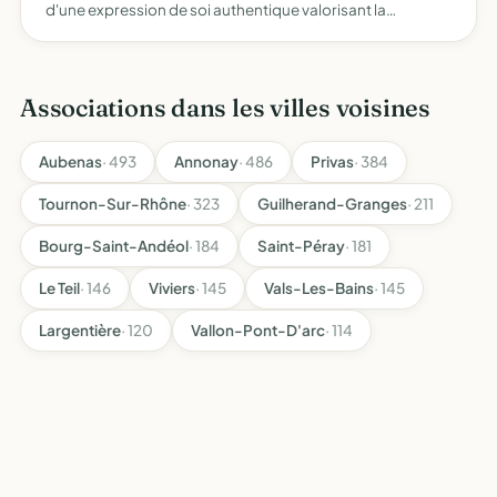
d'une expression de soi authentique valorisant la
personne dans ses talents, son histoire de vie et sa
singularité, assurer la promotion de l'autolouange une
pratique…
Associations dans les villes voisines
Aubenas
· 493
Annonay
· 486
Privas
· 384
Tournon-Sur-Rhône
· 323
Guilherand-Granges
· 211
Bourg-Saint-Andéol
· 184
Saint-Péray
· 181
Le Teil
· 146
Viviers
· 145
Vals-Les-Bains
· 145
Largentière
· 120
Vallon-Pont-D'arc
· 114