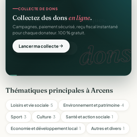
COLLECTE DE DONS
Collectez des dons
en ligne
.
Campagnes, paiement sécurisé, reçu fiscal instantané
pour chaque donateur. 100 % gratuit.
dons.
Lancer ma collecte
Thématiques principales à Arcens
Loisirs et vie sociale
· 5
Environnement et patrimoine
· 4
Sport
· 3
Culture
· 3
Santé et action sociale
· 1
Economie et développement local
· 1
Autres et divers
· 1