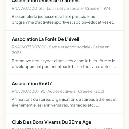
Association Jeunesse D'arcens
RNA W073001518 · Loisirs et vie sociale · Créée en 1974
Rassembler la jeunesse et la faire participer au
programme d'activités sportives , socios-éducatives et
de loisirs
Association La Forêt De L'éveil
RNA W073007890 · Santé et action sociale · Créée en
2025
Promouvoir tous types d'activités visant le bien- être et le
développement personnel par le biais d'activités de loisir
favorisant l'épanouissement, la détente, la méditation et
les pratiques psycho-corporelles
Association Rm07
RNA W073007195 · Autres et divers · Créée en 2021
Animations de soirée, organisation de soirées à thèmes et
évènementielles (anniversaires, mariages etc ) ,
présentation et organisation de spectacles chantés ou
culturels ou à leur productions, repas et repas de groupe,
Club Des Bons Vivants Du 3Eme Age
l…