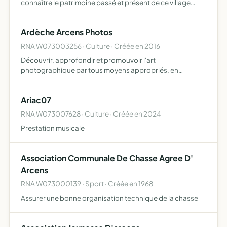
connaître le patrimoine passé et présent de ce village
sous tous les aspects, par tous les moyens dont elle peut
disposer , organisation d'expositions et de toutes
Ardèche Arcens Photos
opérati…
RNA W073003256 · Culture · Créée en 2016
Découvrir, approfondir et promouvoir l'art
photographique par tous moyens appropriés, en
particulier l'organisation régulière de soirées d'initiation,
de partage de connaissances, de visites et de
Ariac07
manifestations ainsi que…
RNA W073007628 · Culture · Créée en 2024
Prestation musicale
Association Communale De Chasse Agree D'
Arcens
RNA W073000139 · Sport · Créée en 1968
Assurer une bonne organisation technique de la chasse