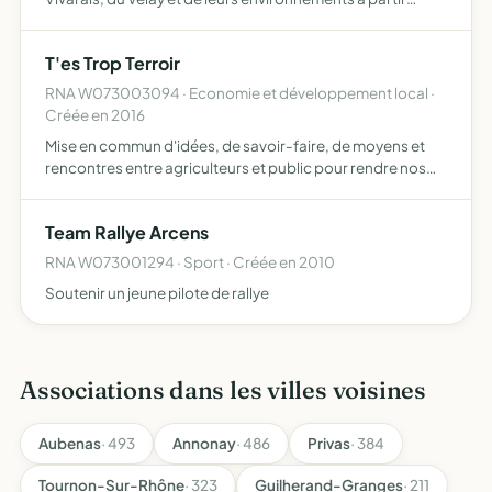
d'activités de recherche, d'éducation et de
popularisation relatives au patrimoine naturel et
T'es Trop Terroir
historique d'exp…
RNA W073003094 · Economie et développement local ·
Créée en 2016
Mise en commun d'idées, de savoir-faire, de moyens et
rencontres entre agriculteurs et public pour rendre nos
fermes et territoires vivants
Team Rallye Arcens
RNA W073001294 · Sport · Créée en 2010
Soutenir un jeune pilote de rallye
Associations dans les villes voisines
Aubenas
· 493
Annonay
· 486
Privas
· 384
Tournon-Sur-Rhône
· 323
Guilherand-Granges
· 211