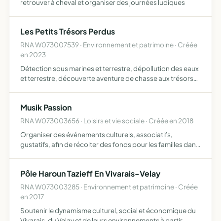
retrouver à cheval et organiser des journées ludiques
Les Petits Trésors Perdus
RNA W073007539 · Environnement et patrimoine · Créée
en 2023
Détection sous marines et terrestre, dépollution des eaux
et terrestre, découverte aventure de chasse aux trésors
pour enfants et adultes sur lieux historique,
apprentissage de la détection intelligents d'un détecteur
Musik Passion
de …
RNA W073003656 · Loisirs et vie sociale · Créée en 2018
Organiser des événements culturels, associatifs,
gustatifs, afin de récolter des fonds pour les familles dans
le besoin et aider à la recherche ainsi qu'à améliorer
l'environnement de l'handicapé et du malade
Pôle Haroun Tazieff En Vivarais-Velay
RNA W073003285 · Environnement et patrimoine · Créée
en 2017
Soutenir le dynamisme culturel, social et économique du
Vivarais, du Velay et de leurs environnements à partir