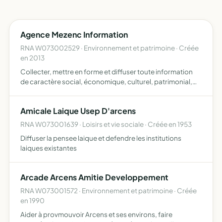
Agence Mezenc Information
RNA W073002529 · Environnement et patrimoine · Créée
en 2013
Collecter, mettre en forme et diffuser toute information
de caractère social, économique, culturel, patrimonial,
environnemental ou politique concernant le massif du
Mézenc en tant que réalité physique t humaine, faire co…
Amicale Laique Usep D'arcens
RNA W073001639 · Loisirs et vie sociale · Créée en 1953
Diffuser la pensee laique et defendre les institutions
laiques existantes
Arcade Arcens Amitie Developpement
RNA W073001572 · Environnement et patrimoine · Créée
en 1990
Aider à provmouvoir Arcens et ses environs, faire