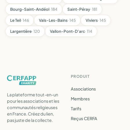
Bourg-Saint-Andéol
· 184
Saint-Péray
· 181
Le Teil
· 146
Vals-Les-Bains
· 145
Viviers
· 145
Largentière
· 120
Vallon-Pont-D'arc
· 114
PRODUIT
Associations
La plateforme tout-en-un
Membres
pour les associations et les
communautés religieuses
Tarifs
en France. Créez du lien,
Reçus CERFA
pas juste de la collecte.