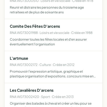
RNA W073000510 · Loisirs et vie sociale · Créée en 1978
Reunir et distraire les personnes du troisieme age
retraitees et de plus de soixante ans
Comite Des Fêtes D'arcens
RNA W073001988 · Loisirs et vie sociale · Créée en 1988
Coordonner toutes les fêtes locales et d'en assurer
éventuellement l'organisation
L'artmuse
RNA W073002172 · Culture · Créée en 2012
Promouvoir l'expression artistique, graphique et
plastique organisation d'expositions, concours mise en
place de conférences débats sur l'art proposer des
animations ou des interventions lors de manifestations
Les Cavalières D'arcens
culturelles…
RNA W073002420 · Sport · Créée en 2013
Organiser des balades à cheval et créer un lieu pour se