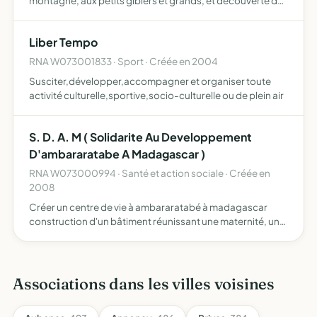
montagne, aux petits gibiers et grands, et découverte des
hauts plateaux ardéchois par cet objet l'association
participe pleinement à la vie de la collectivité locale…
Liber Tempo
RNA W073001833 · Sport · Créée en 2004
Susciter,développer,accompagner et organiser toute
activité culturelle,sportive,socio-culturelle ou de plein air
S. D. A. M ( Solidarite Au Developpement
D'ambararatabe A Madagascar )
RNA W073000994 · Santé et action sociale · Créée en
2008
Créer un centre de vie à ambararatabé à madagascar
construction d'un bâtiment réunissant une maternité, un
dispensaire, et un centre d'accueil pour les enfants
abandonnés.
Associations dans les villes voisines