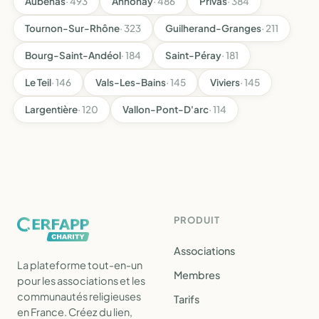
Aubenas
· 493
Annonay
· 486
Privas
· 384
Tournon-Sur-Rhône
· 323
Guilherand-Granges
· 211
Bourg-Saint-Andéol
· 184
Saint-Péray
· 181
Le Teil
· 146
Vals-Les-Bains
· 145
Viviers
· 145
Largentière
· 120
Vallon-Pont-D'arc
· 114
PRODUIT
Associations
La plateforme tout-en-un
Membres
pour les associations et les
communautés religieuses
Tarifs
en France. Créez du lien,