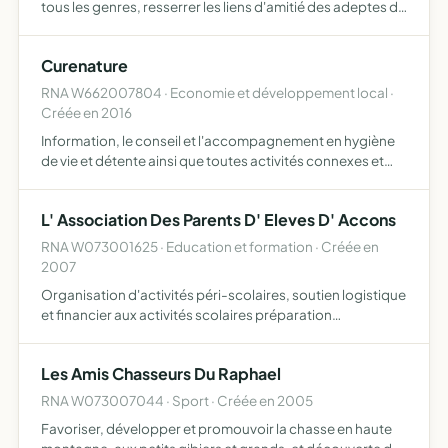
tous les genres, resserrer les liens d'amitié des adeptes du
chant choral amateur, donner des concerts au profit
d'oeuvres humanitaires, participer à toute autre man…
Curenature
RNA W662007804 · Economie et développement local ·
Créée en 2016
Information, le conseil et l'accompagnement en hygiène
de vie et détente ainsi que toutes activités connexes et
annexes autorisées par la loi
L' Association Des Parents D' Eleves D' Accons
RNA W073001625 · Education et formation · Créée en
2007
Organisation d'activités péri-scolaires, soutien logistique
et financier aux activités scolaires préparation
d'évènements bals, spectacles, tournois de pétanque et
sorties..................... etc
Les Amis Chasseurs Du Raphael
RNA W073007044 · Sport · Créée en 2005
Favoriser, développer et promouvoir la chasse en haute