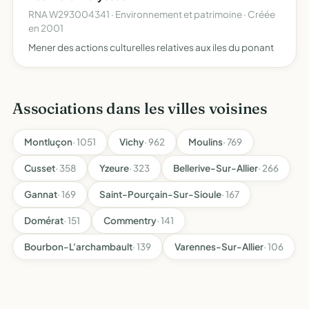
RNA W293004341 · Environnement et patrimoine · Créée
en 2001
Mener des actions culturelles relatives aux iles du ponant
Associations dans les villes voisines
Montluçon
· 1051
Vichy
· 962
Moulins
· 769
Cusset
· 358
Yzeure
· 323
Bellerive-Sur-Allier
· 266
Gannat
· 169
Saint-Pourçain-Sur-Sioule
· 167
Domérat
· 151
Commentry
· 141
Bourbon-L'archambault
· 139
Varennes-Sur-Allier
· 106