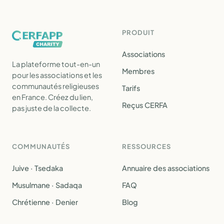
PRODUIT
Associations
La plateforme tout-en-un
Membres
pour les associations et les
communautés religieuses
Tarifs
en France. Créez du lien,
Reçus CERFA
pas juste de la collecte.
COMMUNAUTÉS
RESSOURCES
Juive · Tsedaka
Annuaire des associations
Musulmane · Sadaqa
FAQ
Chrétienne · Denier
Blog