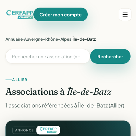
Créer mon compte
Annuaire
›
Auvergne-Rhône-Alpes
›
Île-de-Batz
Rechercher
ALLIER
Associations à
Île-de-Batz
1 associations référencées à Île-de-Batz (Allier).
ANNONCE