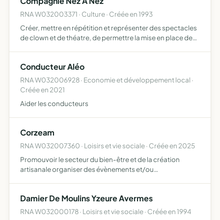
Compagnie Nez A Nez
RNA W032003371 · Culture · Créée en 1993
Créer, mettre en répétition et représenter des spectacles
de clown et de théatre, de permettre la mise en place de
formations liées à la pratique du clown (théatre ou
développement personnel) et du théatre
Conducteur Aléo
RNA W032006928 · Economie et développement local ·
Créée en 2021
Aider les conducteurs
Corzeam
RNA W032007360 · Loisirs et vie sociale · Créée en 2025
Promouvoir le secteur du bien-être et de la création
artisanale organiser des évènements et/ou
manifestations itinérants et sédentaires développer le
bien-être et le rendre accessible auprès de publics isolés
Damier De Moulins Yzeure Avermes
(ruralité, e…
RNA W032000178 · Loisirs et vie sociale · Créée en 1994