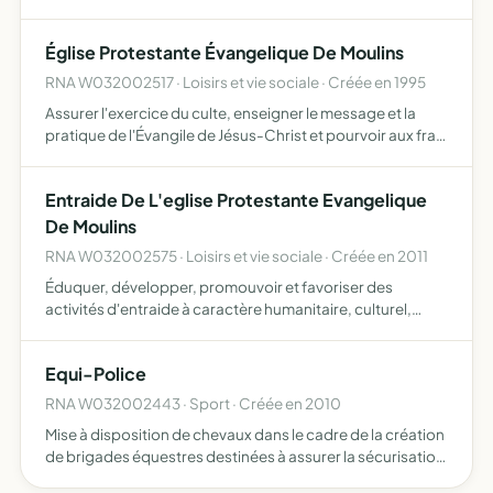
Défense, Méditation et toutes activités qui peuvent s'y
rattacher
Église Protestante Évangelique De Moulins
RNA W032002517 · Loisirs et vie sociale · Créée en 1995
Assurer l'exercice du culte, enseigner le message et la
pratique de l'Évangile de Jésus-Christ et pourvoir aux frais
et besoin du culte
Entraide De L'eglise Protestante Evangelique
De Moulins
RNA W032002575 · Loisirs et vie sociale · Créée en 2011
Éduquer, développer, promouvoir et favoriser des
activités d'entraide à caractère humanitaire, culturel,
sportif et social dans le respect de l'éthique chrétienne
Equi-Police
RNA W032002443 · Sport · Créée en 2010
Mise à disposition de chevaux dans le cadre de la création
de brigades équestres destinées à assurer la sécurisation
des espaces publics ainsi que les lieux privés ouverts au