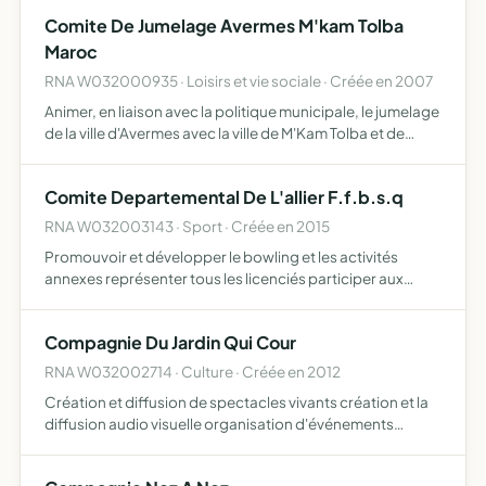
compétitions ou de loisirs ou de pleine nature
Comite De Jumelage Avermes M'kam Tolba
Maroc
RNA W032000935 · Loisirs et vie sociale · Créée en 2007
Animer, en liaison avec la politique municipale, le jumelage
de la ville d'Avermes avec la ville de M'Kam Tolba et de
développer avec cette ville des relations privilégiées et
des échanges d'ordre culturel, social, économ…
Comite Departemental De L'allier F.f.b.s.q
RNA W032003143 · Sport · Créée en 2015
Promouvoir et développer le bowling et les activités
annexes représenter tous les licenciés participer aux
missions de service public concernées par le bowling
Compagnie Du Jardin Qui Cour
RNA W032002714 · Culture · Créée en 2012
Création et diffusion de spectacles vivants création et la
diffusion audio visuelle organisation d'événements
culturels et artistiques mise en place d'ateliers, stages,
formations et cours d'expressions, de créations et d…