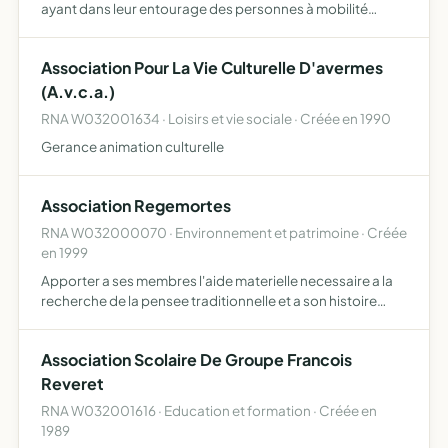
ayant dans leur entourage des personnes à mobilité
réduite d'avoir accès à moindre coût à des véhicules
aménagés, par le biais de location courte durée.
Association Pour La Vie Culturelle D'avermes
L'associati…
(A.v.c.a.)
RNA W032001634 · Loisirs et vie sociale · Créée en 1990
Gerance animation culturelle
Association Regemortes
RNA W032000070 · Environnement et patrimoine · Créée
en 1999
Apporter a ses membres l'aide materielle necessaire a la
recherche de la pensee traditionnelle et a son histoire
(mise a disposition de locaux, bureaux et equipements)
Association Scolaire De Groupe Francois
Reveret
RNA W032001616 · Education et formation · Créée en
1989