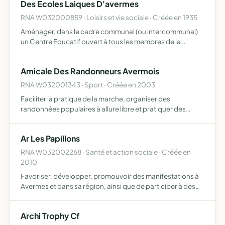
Des Ecoles Laiques D'avermes
RNA W032000859 · Loisirs et vie sociale · Créée en 1935
Aménager, dans le cadre communal (ou intercommunal)
un Centre Educatif ouvert à tous les membres de la
communauté domiciliés ou ayant des attaches dans le
périmètre qui est celui de l'association, étudier en
Amicale Des Randonneurs Avermois
commun les qu…
RNA W032001343 · Sport · Créée en 2003
Faciliter la pratique de la marche, organiser des
randonnées populaires à allure libre et pratiquer des
activités physiques et sportives pour les personnes
handicapées visuelles
Ar Les Papillons
RNA W032002268 · Santé et action sociale · Créée en
2010
Favoriser, développer, promouvoir des manifestations à
Avermes et dans sa région, ainsi que de participer à des
actions caritatives
Archi Trophy Cf