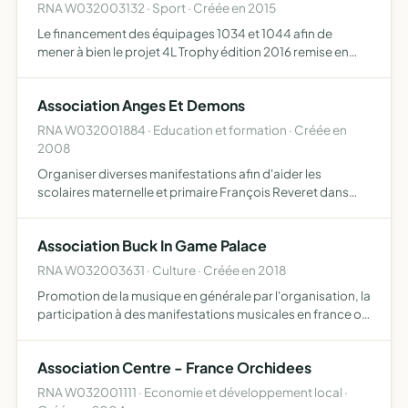
RNA W032003132 · Sport · Créée en 2015
Le financement des équipages 1034 et 1044 afin de
mener à bien le projet 4L Trophy édition 2016 remise en
état d'une 4L et collecte de matériels scolaire et sportif
pour des enfants démunis du Sud Marocain
Association Anges Et Demons
RNA W032001884 · Education et formation · Créée en
2008
Organiser diverses manifestations afin d'aider les
scolaires maternelle et primaire François Reveret dans
leurs projets
Association Buck In Game Palace
RNA W032003631 · Culture · Créée en 2018
Promotion de la musique en générale par l'organisation, la
participation à des manifestations musicales en france ou
à l'étranger, la production de supports musicaux,
audiovisuels et tout autre relatif à une activité arti…
Association Centre - France Orchidees
RNA W032001111 · Economie et développement local ·