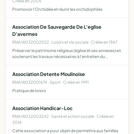
Créée en 2004
Promovoir l'Orchidée et réunir les orchidophiles
Association De Sauvegarde De L'eglise
D'avermes
RNA W032002022 · Loisirs et vie sociale · Créée en 1967
Préserver le patrimoine religieux (église et ses annexes) en
soutenant les travaux nécessaires à l'entretien du
patrimoine religieux pour permettre d'accueillir un large
public
Association Detente Moulinoise
RNA W032001674 · Sport · Créée en 1991
Pratique de loisirs
Association Handicar-Loc
RNA W032003242 · Santé et action sociale · Créée en
2016
Cette association a pour objet de permettre aux familles