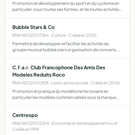
Promotion et développement du sport et du cyclisme en
particulier, sous toutes ses formes, et de toutes activités
en lien avec sa pratique, à travers l'organisation de
manifestations sportives, manifestations à caractère …
Bubble Stars & Co
RNA W032007364 · Culture · Créée en 2025
Permettre de développer et faciliter les activités du
groupe musical bubble stars organisation de concerts,
de master class, de rencontres musicales, d'activités
pédagogiques auprès de différents publics, et toute
C.f.a.r. Club Francophone Des Amis Des
autre a…
Modeles Reduits Roco
RNA W032000818 · Loisirs et vie sociale · Créée en 2006
Promotion et pratique du modélisme ferroviaire en
particulier les modèles commercialisés sous la marque
ROCO
Centrexpo
RNA W032002354 · Economie et développement local ·
Créée en 1999