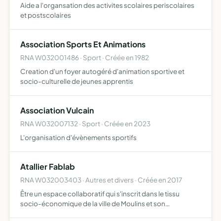
Aide a l'organsation des activites scolaires periscolaires
et postscolaires
Association Sports Et Animations
RNA W032001486 · Sport · Créée en 1982
Creation d'un foyer autogéré d'animation sportive et
socio-culturelle de jeunes apprentis
Association Vulcain
RNA W032007132 · Sport · Créée en 2023
L'organisation d'évènements sportifs
Atallier Fablab
RNA W032003403 · Autres et divers · Créée en 2017
Être un espace collaboratif qui s'inscrit dans le tissu
socio-économique de la ville de Moulins et son
agglomération ouvert au public, cette association