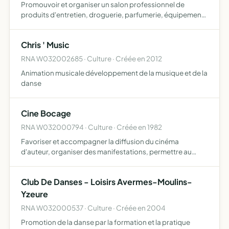
Promouvoir et organiser un salon professionnel de
produits d'entretien, droguerie, parfumerie, équipement
de la maison, bricolage, décoration, jardin et plein air, au
sein de la ville de Moulins, dans le département de l'…
Chris ' Music
RNA W032002685 · Culture · Créée en 2012
Animation musicale développement de la musique et de la
danse
Cine Bocage
RNA W032000794 · Culture · Créée en 1982
Favoriser et accompagner la diffusion du cinéma
d'auteur, organiser des manifestations, permettre au
public de rencontrer des professionnels du cinéma, faire
la promotion de Moulins et de l'Allier en favorisant sur
Club De Danses - Loisirs Avermes-Moulins-
place …
Yzeure
RNA W032000537 · Culture · Créée en 2004
Promotion de la danse par la formation et la pratique