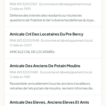
RNA W032003167 · Economie et développement local ·
Créée en 1995
Defense des interets des residants sur toutes les
questions de l'habitat et de l'urbanisme (defense du loyer,
securite de la famille...)
Amicale Cnl Des Locataires Du Pre Bercy
RNA W032000948 · Economie et développement local ·
Créée en 2001
AMICALE CNL DE LOCATAIREs
Amicale Des Anciens De Potain Moulins
RNA W032001480 · Economie et développement local ·
Créée en 1981
Rassembler annuellement tous les anciens travailleurs,
retraites de l'ets potain de moulins, les tenir informes de
l'evolution de leur entreprise et les aider socialement
Amicale Des Eleves, Anciens Eleves Et Amis