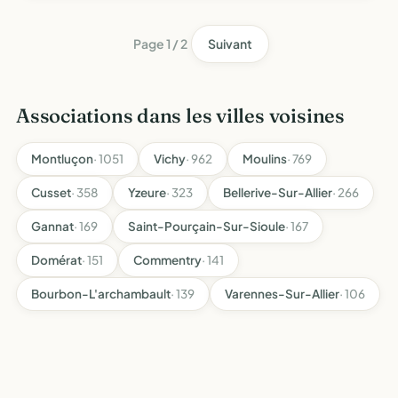
public la création de brigades équestres à voc…
Page 1 / 2
Suivant
Associations dans les villes voisines
Montluçon
· 1051
Vichy
· 962
Moulins
· 769
Cusset
· 358
Yzeure
· 323
Bellerive-Sur-Allier
· 266
Gannat
· 169
Saint-Pourçain-Sur-Sioule
· 167
Domérat
· 151
Commentry
· 141
Bourbon-L'archambault
· 139
Varennes-Sur-Allier
· 106