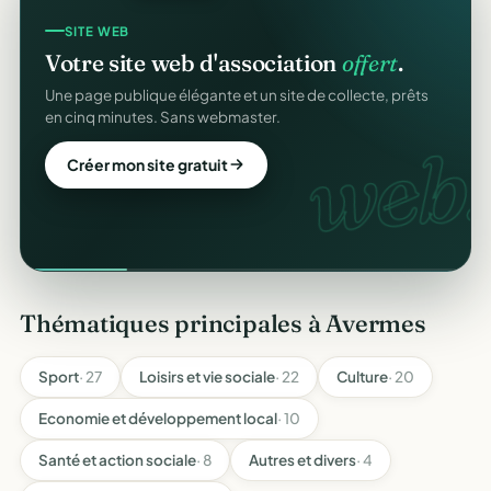
SITE WEB
Votre site web d'association
offert
.
Une page publique élégante et un site de collecte, prêts
en cinq minutes. Sans webmaster.
web.
Créer mon site gratuit
Thématiques principales à Avermes
Sport
· 27
Loisirs et vie sociale
· 22
Culture
· 20
Economie et développement local
· 10
Santé et action sociale
· 8
Autres et divers
· 4