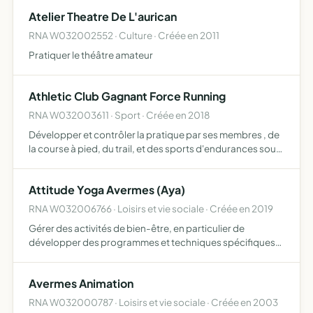
possède des outils et machines numériques elle
Atelier Theatre De L'aurican
encourage le faire pa…
RNA W032002552 · Culture · Créée en 2011
Pratiquer le théâtre amateur
Athletic Club Gagnant Force Running
RNA W032003611 · Sport · Créée en 2018
Développer et contrôler la pratique par ses membres , de
la course à pied, du trail, et des sports d'endurances sous
toutes ses formes dans le cadre de la délégation
accordée par le ministère chargée des sports à la ffa f…
Attitude Yoga Avermes (Aya)
RNA W032006766 · Loisirs et vie sociale · Créée en 2019
Gérer des activités de bien-être, en particulier de
développer des programmes et techniques spécifiques
d'enseignement et de promouvoir l'apprentissage du
yoga
Avermes Animation
RNA W032000787 · Loisirs et vie sociale · Créée en 2003