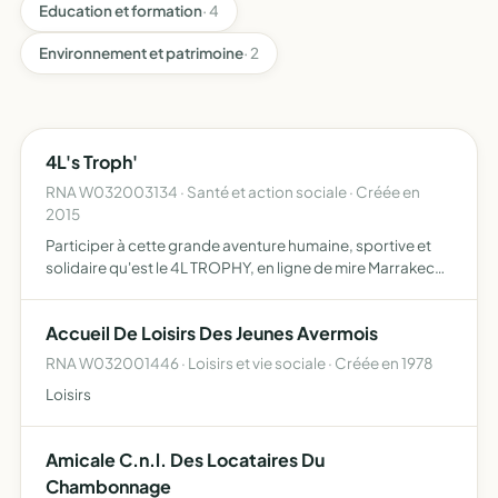
Education et formation
· 4
Environnement et patrimoine
· 2
4L's Troph'
RNA W032003134 · Santé et action sociale · Créée en
2015
Participer à cette grande aventure humaine, sportive et
solidaire qu'est le 4L TROPHY, en ligne de mire Marrakech
afin d'acheminer du matériel scolaire en Février 2016,
d'ici-là vous pouvez, à tout moment, suivre les prép…
Accueil De Loisirs Des Jeunes Avermois
RNA W032001446 · Loisirs et vie sociale · Créée en 1978
Loisirs
Amicale C.n.l. Des Locataires Du
Chambonnage