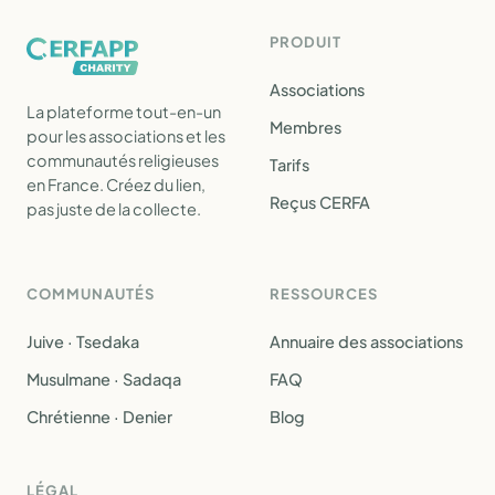
PRODUIT
Associations
La plateforme tout-en-un
Membres
pour les associations et les
communautés religieuses
Tarifs
en France. Créez du lien,
Reçus CERFA
pas juste de la collecte.
COMMUNAUTÉS
RESSOURCES
Juive · Tsedaka
Annuaire des associations
Musulmane · Sadaqa
FAQ
Chrétienne · Denier
Blog
LÉGAL