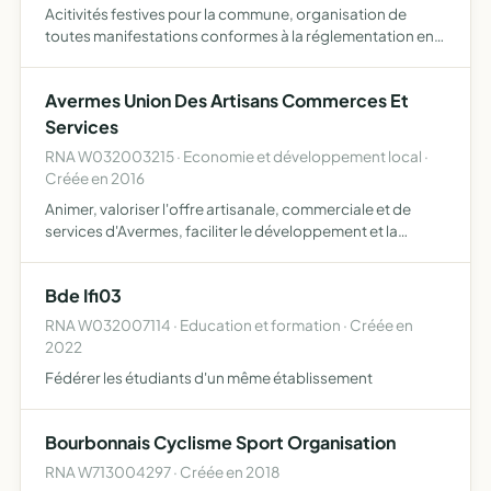
Acitivités festives pour la commune, organisation de
toutes manifestations conformes à la réglementation en
vigueur
Avermes Union Des Artisans Commerces Et
Services
RNA W032003215 · Economie et développement local ·
Créée en 2016
Animer, valoriser l'offre artisanale, commerciale et de
services d'Avermes, faciliter le développement et la
prospérité commerciale de proximité sur le territoire de la
commune d'Avermes
Bde Ifi03
RNA W032007114 · Education et formation · Créée en
2022
Fédérer les étudiants d'un même établissement
Bourbonnais Cyclisme Sport Organisation
RNA W713004297 · Créée en 2018