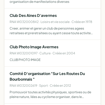
organisation de manifestations diverses
Club Des Aines D'avermes
RNA W032000842 · Loisirs et vie sociale · Créée en 1978
Creer, animer et gerer un club de personnes agees
retraitees et preretraitees ou ayant cesse toute activite
professionnelle de la commune d'avermes
Club Photo Image Avermes
RNA W032001097 · Culture · Créée en 2004
CLUB PHOTO IMAGE
Comité D'organisation "Sur Les Routes Du
Bourbonnais "
RNA W032002619 · Sport · Créée en 2012
Promouvoir toutes activités physiques, sportives ou de
pleine nature, liées au cyclisme organiser, dans le
département de l'Allier, des manifestations sportives de