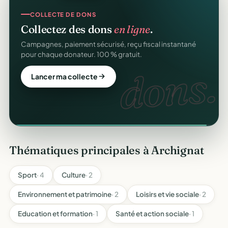
CRM ASSOCIATIF
COLLECTE DE DONS
Un
CRM complet
pour vos membres.
Collectez des dons
en ligne
.
Fiches donateurs, historique des dons, relances,
Campagnes, paiement sécurisé, reçu fiscal instantané
adhésions — fini les fichiers Excel.
pour chaque donateur. 100 % gratuit.
CRM
dons.
Découvrir le CRM gratuit
Lancer ma collecte
Thématiques principales à Archignat
Sport
· 4
Culture
· 2
Environnement et patrimoine
· 2
Loisirs et vie sociale
· 2
Education et formation
· 1
Santé et action sociale
· 1