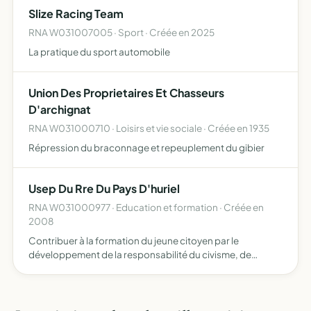
auteurs ou des professionnels de l'édition ces…
Slize Racing Team
RNA W031007005 · Sport · Créée en 2025
La pratique du sport automobile
Union Des Proprietaires Et Chasseurs
D'archignat
RNA W031000710 · Loisirs et vie sociale · Créée en 1935
Répression du braconnage et repeuplement du gibier
Usep Du Rre Du Pays D'huriel
RNA W031000977 · Education et formation · Créée en
2008
Contribuer à la formation du jeune citoyen par le
développement de la responsabilité du civisme, de
l'autonomie à travers la pratique d'activités physiques,
sportives et d'activités socioculturelles