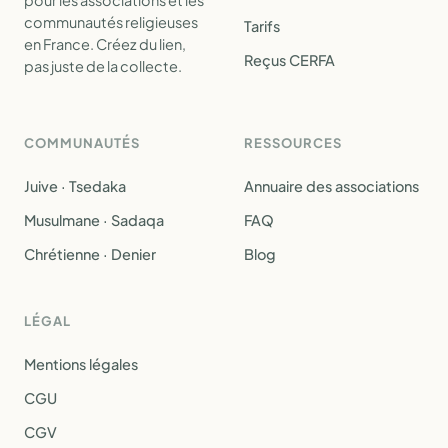
pour les associations et les
communautés religieuses
Tarifs
en France. Créez du lien,
Reçus CERFA
pas juste de la collecte.
COMMUNAUTÉS
RESSOURCES
Juive · Tsedaka
Annuaire des associations
Musulmane · Sadaqa
FAQ
Chrétienne · Denier
Blog
LÉGAL
Mentions légales
CGU
CGV