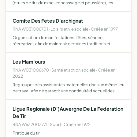
(bruits de tirs de mine, concassage et poussière), les
intérêts patrimoniaux des riverains par les moyens légaux
et judiciaires, la sécurité des routes, l'écologie…
Comite Des Fetes D'archignat
RNA W031006701 · Loisirs et vie sociale · Créée en 1997
Organisation de manifestations, fêtes, séances
récréatives afin de maintenir certaines traditions et
favoriser le commerce archignatois
Les Mam'ours
RNA W031006670 · Santé et action sociale · Créée en
2022
Regrouper des assistantes maternelles dans un même lieu
de travail afin de garantir une continuité d accueil des
enfants pour les parents
Ligue Regionale (D')Auvergne De La Federation
De Tir
RNA W632003771 · Sport · Créée en 1972
Pratique du tir