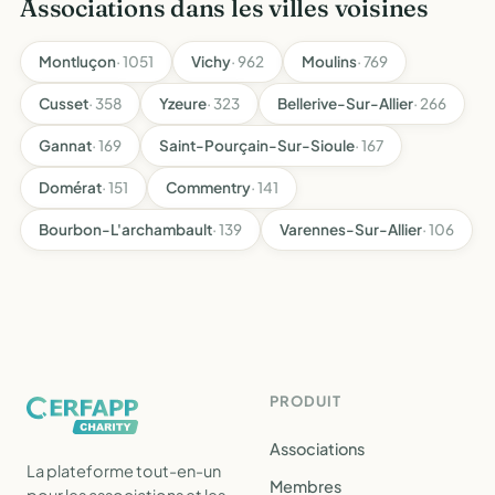
Associations dans les villes voisines
Montluçon
· 1051
Vichy
· 962
Moulins
· 769
Cusset
· 358
Yzeure
· 323
Bellerive-Sur-Allier
· 266
Gannat
· 169
Saint-Pourçain-Sur-Sioule
· 167
Domérat
· 151
Commentry
· 141
Bourbon-L'archambault
· 139
Varennes-Sur-Allier
· 106
PRODUIT
Associations
La plateforme tout-en-un
Membres