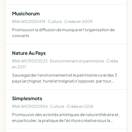
Musichorum
RNA W031001419 · Culture · Créée en 2009
Promouvoir la diffusion de musique et l'organisation de
concerts
Nature Au Pays
RNA W031003033 · Environnement et patrimoine · Créée
en 2017
Sauvegarder l'environnement et le patrimoine rural des 3
pays (archignat, huriel et treignat) s'opposer, par tout
moyen légal, à tout projet individuel ou collectif
susceptible de porter préjudice à l'environnement et/ou …
Simplesmots
RNA W031002904 · Culture · Créée en 2016
Promouvoir des activités artistiques de nature littéraire et,
en particulier, la pratique de l'écriture créative sous la
forme d'ateliers d'écriture et de rencontres avec des