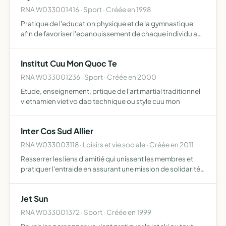
RNA W033001416 · Sport · Créée en 1998
Pratique de l'education physique et de la gymnastique
afin de favoriser l'epanouissement de chaque individu a
toutes les periodes de la vie.
Institut Cuu Mon Quoc Te
RNA W033001236 · Sport · Créée en 2000
Etude, enseignement, prtique de l'art martial traditionnel
vietnamien viet vo dao technique ou style cuu mon
Inter Cos Sud Allier
RNA W033003118 · Loisirs et vie sociale · Créée en 2011
Resserrer les liens d'amitié qui unissent les membres et
pratiquer l'entraide en assurant une mission de solidarité
temporaire ou exceptionnelle, individuelle, ou familiale à
l'égard de tout adhérent l'association peut en…
Jet Sun
RNA W033001372 · Sport · Créée en 1999