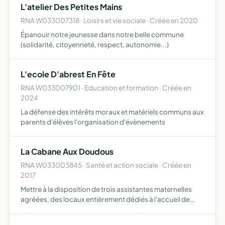
L'atelier Des Petites Mains
RNA W033007318 · Loisirs et vie sociale · Créée en 2020
Épanouir notre jeunesse dans notre belle commune
(solidarité, citoyenneté, respect, autonomie...)
L'ecole D'abrest En Fête
RNA W033007901 · Education et formation · Créée en
2024
La défense des intérêts moraux et matériels communs aux
parents d'élèves l'organisation d'évènements
La Cabane Aux Doudous
RNA W033003845 · Santé et action sociale · Créée en
2017
Mettre à la disposition de trois assistantes maternelles
agréées, des locaux entièrement dédiés à l'accueil de
jeunes enfants, aménagés et équipés de telle sorte
qu'elles puissent y exercer leur métier en petits groupes