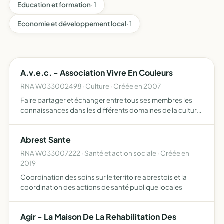
Education et formation
· 1
Economie et développement local
· 1
A.v.e.c. - Association Vivre En Couleurs
RNA W033002498 · Culture · Créée en 2007
Faire partager et échanger entre tous ses membres les
connaissances dans les différents domaines de la culture
approche pluridisciplinaire et pluriculturelle permettra à
chacun d'élargir son champ de connaissances favoris…
Abrest Sante
RNA W033007222 · Santé et action sociale · Créée en
2019
Coordination des soins sur le territoire abrestois et la
coordination des actions de santé publique locales
Agir - La Maison De La Rehabilitation Des