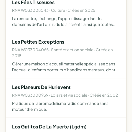
Les Fées Tisseuses
e…
RNA W033008043 · Culture · Créée en 2025
La rencontre, l'échange, l'apprentissage dans les
domaines de l'art du fil, du loisir créatif ainsi que toutes
activités se rattachant directement ou indirectement à cet
objet et susceptible d'en faciliter son développeme…
Les Petites Exceptions
RNA W033004065 · Santé et action sociale · Créée en
2018
Gérer une maison d'accueil maternelle spécialisée dans
l'accueil d'enfants porteurs d'handicaps mentaux, dont
l'objectif premier vise à leur développement, à
l'apprentissage d'une socialisation en tant que citoyens à
Les Planeurs De Hurlevent
part…
RNA W033000939 · Loisirs et vie sociale · Créée en 2002
Pratique de l'aéromodélisme radio commandé sans
moteur thermique.
Los Gatitos De La Muerte (Lgdm)