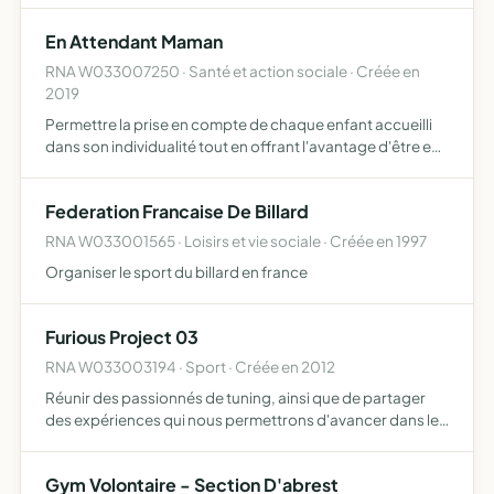
professionnelle rassembler les familles et constituer un…
En Attendant Maman
RNA W033007250 · Santé et action sociale · Créée en
2019
Permettre la prise en compte de chaque enfant accueilli
dans son individualité tout en offrant l'avantage d'être en
collectivité et permettre de mettre à la disposition des
assistantes maternelles agréées, en échange d'un…
Federation Francaise De Billard
RNA W033001565 · Loisirs et vie sociale · Créée en 1997
Organiser le sport du billard en france
Furious Project 03
RNA W033003194 · Sport · Créée en 2012
Réunir des passionnés de tuning, ainsi que de partager
des expériences qui nous permettrons d'avancer dans les
personnalisations des véhicules, faire connaitre
comprendre et apprécier le tuning aux personnes initiées
Gym Volontaire - Section D'abrest
en o…