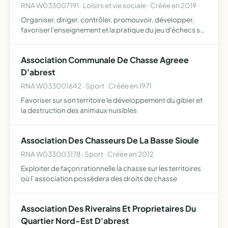
RNA W033007191 · Loisirs et vie sociale · Créée en 2019
Organiser, diriger, contrôler, promouvoir, développer,
favoriser l'enseignement et la pratique du jeu d'échecs sur
l'ensemble du territoire national
Association Communale De Chasse Agreee
D'abrest
RNA W033001642 · Sport · Créée en 1971
Favoriser sur son territoire le développement du gibier et
la destruction des animaux nuisibles
Association Des Chasseurs De La Basse Sioule
RNA W033003178 · Sport · Créée en 2012
Exploiter de façon rationnelle la chasse sur les territoires
où l' association possèdera des droits de chasse
Association Des Riverains Et Proprietaires Du
Quartier Nord-Est D'abrest