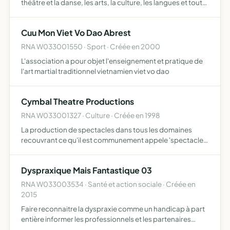
théâtre et la danse, les arts, la culture, les langues et tout
autre activité permettant de communiquer, de se cultiver,
de développer le lien social, de favoriser …
Cuu Mon Viet Vo Dao Abrest
RNA W033001550 · Sport · Créée en 2000
L'association a pour objet l'enseignement et pratique de
l'art martial traditionnel vietnamien viet vo dao
Cymbal Theatre Productions
RNA W033001327 · Culture · Créée en 1998
La production de spectacles dans tous les domaines
recouvrant ce qu'il est communement appele 'spectacle
vivant' et la formation au jeu de l'acteur
Dyspraxique Mais Fantastique 03
RNA W033003534 · Santé et action sociale · Créée en
2015
Faire reconnaitre la dyspraxie comme un handicap à part
entière informer les professionnels et les partenaires
concernés favoriser l intégration sociale scolaire et