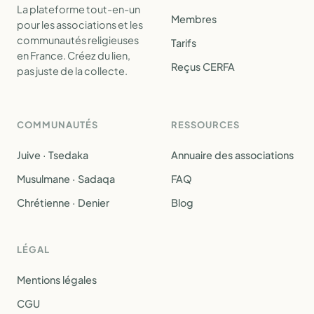
La plateforme tout-en-un
Membres
pour les associations et les
communautés religieuses
Tarifs
en France. Créez du lien,
Reçus CERFA
pas juste de la collecte.
COMMUNAUTÉS
RESSOURCES
Juive · Tsedaka
Annuaire des associations
Musulmane · Sadaqa
FAQ
Chrétienne · Denier
Blog
LÉGAL
Mentions légales
CGU