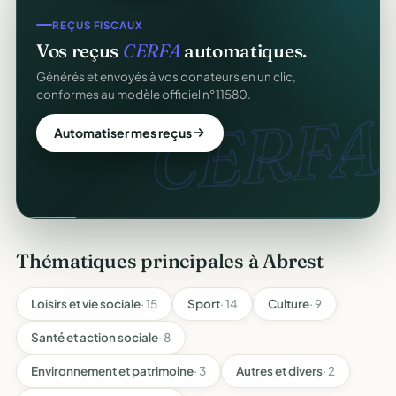
REÇUS FISCAUX
Vos reçus
CERFA
automatiques.
Générés et envoyés à vos donateurs en un clic,
conformes au modèle officiel n°11580.
CERFA.
Automatiser mes reçus
Thématiques principales à Abrest
Loisirs et vie sociale
· 15
Sport
· 14
Culture
· 9
Santé et action sociale
· 8
Environnement et patrimoine
· 3
Autres et divers
· 2