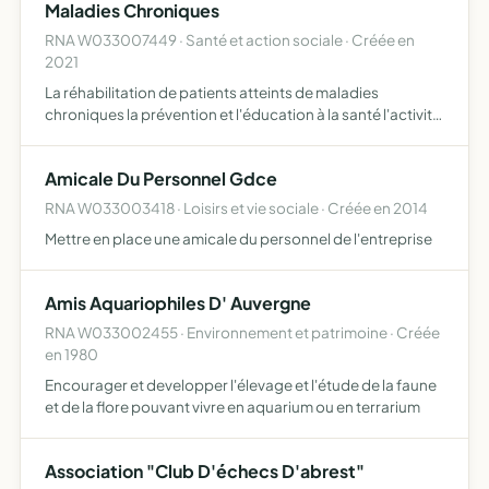
Maladies Chroniques
RNA W033007449 · Santé et action sociale · Créée en
2021
La réhabilitation de patients atteints de maladies
chroniques la prévention et l'éducation à la santé l'activité
de conseils en santé la formation des professionnels de
santé
Amicale Du Personnel Gdce
RNA W033003418 · Loisirs et vie sociale · Créée en 2014
Mettre en place une amicale du personnel de l'entreprise
Amis Aquariophiles D' Auvergne
RNA W033002455 · Environnement et patrimoine · Créée
en 1980
Encourager et developper l'élevage et l'étude de la faune
et de la flore pouvant vivre en aquarium ou en terrarium
Association "Club D'échecs D'abrest"