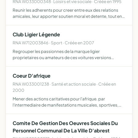
RNA W033000348 · Loisirs et vie sociale · Créée en 1995
Reunir les adherents pour creer entre eux des relations
amicales, leur apporter soutien moral et detente, tout en
participant a la vie communale
Club Ligier Légende
RNA W712003846 · Sport · Créée en 2007
Regrouper les passionnes de la marque ligier
proprietaires ou amateurs de ces voitures versions
routieres ou de competition - de reunir le plus possible de
documents archives et renseignements sur l'historique de
Coeur D'afrique
ces voit…
RNA W033001238 · Santé et action sociale · Créée en
2000
Mener des actions caritatives pour l'afrique. par
l'intermediaire de manifestations musicales, sportives,
culturelles ou autres.
Comite De Gestion Des Oeuvres Sociales Du
Personnel Communal De La Ville D'abrest