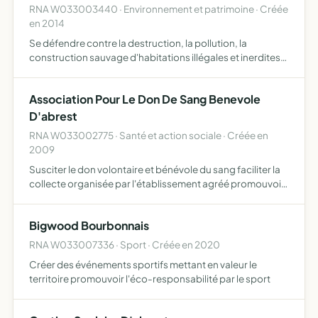
RNA W033003440 · Environnement et patrimoine · Créée
en 2014
Se défendre contre la destruction, la pollution, la
construction sauvage d'habitations illégales et inerdites
par la Direction de l'aménagement du territoire,
l'implantation illégale d'un camp de gens du voyage dans
Association Pour Le Don De Sang Benevole
la zo…
D'abrest
RNA W033002775 · Santé et action sociale · Créée en
2009
Susciter le don volontaire et bénévole du sang faciliter la
collecte organisée par l'établissement agréé promouvoir
le don du sang par le recrutement de nouveaux donneurs
Bigwood Bourbonnais
RNA W033007336 · Sport · Créée en 2020
Créer des événements sportifs mettant en valeur le
territoire promouvoir l'éco-responsabilité par le sport