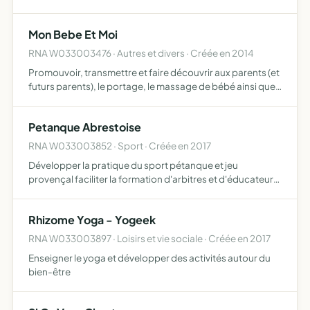
comme à l'étranger organiser des courses automobiles
radio-commandées
Mon Bebe Et Moi
RNA W033003476 · Autres et divers · Créée en 2014
Promouvoir, transmettre et faire découvrir aux parents (et
futurs parents), le portage, le massage de bébé ainsi que
toutes les autres activités liées à la parentalité, de la
naissance à la petite enfance, tel que l'utili…
Petanque Abrestoise
RNA W033003852 · Sport · Créée en 2017
Développer la pratique du sport pétanque et jeu
provençal faciliter la formation d'arbitres et d'éducateurs
favoriser la création d'une école de pétanque
l'association est affiliée à la fédération française de
Rhizome Yoga - Yogeek
pétanque et…
RNA W033003897 · Loisirs et vie sociale · Créée en 2017
Enseigner le yoga et développer des activités autour du
bien-être