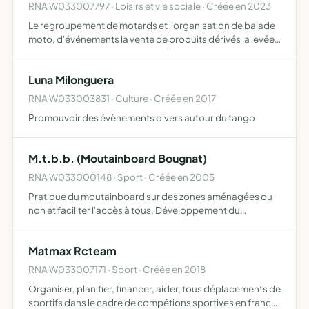
RNA W033007797 · Loisirs et vie sociale · Créée en 2023
Le regroupement de motards et l'organisation de balade
moto, d'événements la vente de produits dérivés la levée
de fonds
Luna Milonguera
RNA W033003831 · Culture · Créée en 2017
Promouvoir des évènements divers autour du tango
M.t.b.b. (Moutainboard Bougnat)
RNA W033000148 · Sport · Créée en 2005
Pratique du moutainboard sur des zones aménagées ou
non et faciliter l'accès à tous. Développement du
moutainboard en France et plus particulièrement en
Auvergne...
Matmax Rcteam
RNA W033007171 · Sport · Créée en 2018
Organiser, planifier, financer, aider, tous déplacements de
sportifs dans le cadre de compétions sportives en france