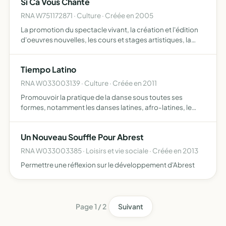
Si Ca Vous Chante
RNA W751172871 · Culture · Créée en 2005
La promotion du spectacle vivant, la création et l'édition
d'oeuvres nouvelles, les cours et stages artistiques, la
diffusion et formation artistiques
Tiempo Latino
RNA W033003139 · Culture · Créée en 2011
Promouvoir la pratique de la danse sous toutes ses
formes, notamment les danses latines, afro-latines, le
rock et les danses de loisir, ainsi que l'organisation
d'événements festifs et culturels liés à ces activités
Un Nouveau Souffle Pour Abrest
RNA W033003385 · Loisirs et vie sociale · Créée en 2013
Permettre une réflexion sur le développement d'Abrest
Page 1 / 2
Suivant