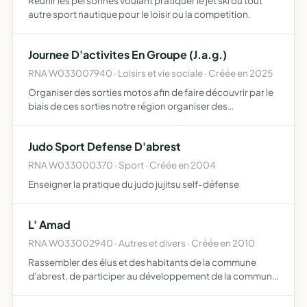
Reunir les personnes voulant pratiquer le jet ski ou tout
autre sport nautique pour le loisir ou la competition.
Journee D'activites En Groupe (J.a.g.)
RNA W033007940 · Loisirs et vie sociale · Créée en 2025
Organiser des sorties motos afin de faire découvrir par le
biais de ces sorties notre région organiser des
évènements caritatifs et festifs pour tous nos membres,
adhérents et amis
Judo Sport Defense D'abrest
RNA W033000370 · Sport · Créée en 2004
Enseigner la pratique du judo jujitsu self-défense
L' Amad
RNA W033002940 · Autres et divers · Créée en 2010
Rassembler des élus et des habitants de la commune
d'abrest, de participer au développement de la commune
d'abrest et toutes actions définies dans le règlement
intérieur