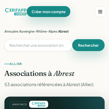
Créer mon compte
Annuaire
›
Auvergne-Rhône-Alpes
›
Abrest
Rechercher
ALLIER
Associations à
Abrest
53 associations référencées à Abrest (Allier).
ANNONCE