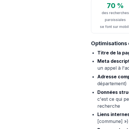
70 %
des recherches
paroissiales
se font sur mobi
Optimisations c
Titre de la p
Meta descrip
un appel à l'a
Adresse comp
département)
Données stru
c'est ce qui p
recherche
Liens interne
[commune] »)