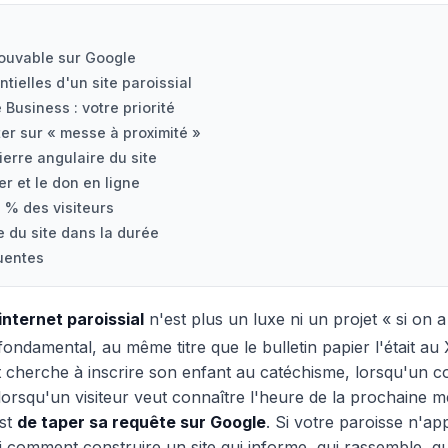
trouvable sur Google
tielles d'un site paroissial
 Business : votre priorité
ter sur « messe à proximité »
ierre angulaire du site
er et le don en ligne
0 % des visiteurs
 du site dans la durée
uentes
 internet paroissial
n'est plus un luxe ni un projet « si on a
 fondamental, au même titre que le bulletin papier l'était au
 cherche à inscrire son enfant au catéchisme, lorsqu'un c
, lorsqu'un visiteur veut connaître l'heure de la prochaine 
est
de taper sa requête sur Google
. Si votre paroisse n'app
ci comment construire un site qui informe, qui rassemble, qu