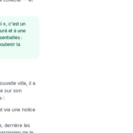
i », c'est un
uré et à une
entielles :
utenir la
velle ville, il a
le sur son
e :
t via une notice
, derrière les
paroissien ne le