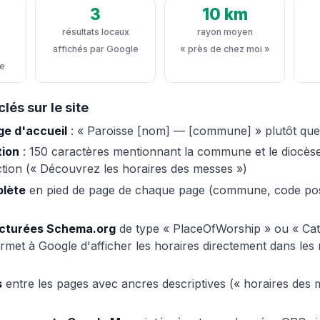
3
10 km
résultats locaux
rayon moyen
affichés par Google
« près de chez moi »
le
lés sur le site
age d'accueil
: « Paroisse [nom] — [commune] » plutôt que
tion
: 150 caractères mentionnant la commune et le diocèse
ction (« Découvrez les horaires des messes »)
lète
en pied de page de chaque page (commune, code pos
cturées Schema.org
de type « PlaceOfWorship » ou « Cat
ermet à Google d'afficher les horaires directement dans les 
s
entre les pages avec ancres descriptives (« horaires des 