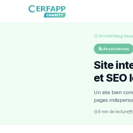
Accueil
/
Blog
/
Asso
Associations
Site int
et SEO 
Un site bien con
pages indispensa
9 min de lecture