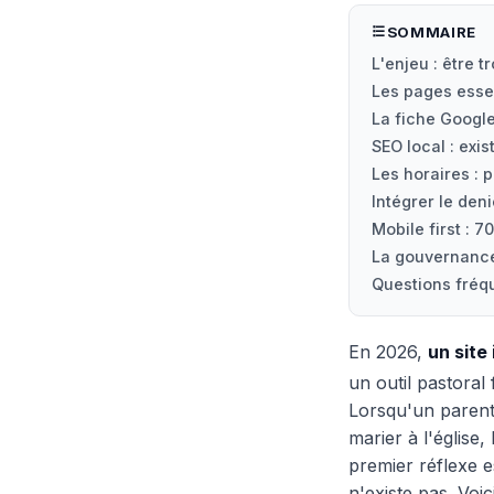
SOMMAIRE
L'enjeu : être 
Les pages essen
La fiche Google
SEO local : exis
Les horaires : p
Intégrer le deni
Mobile first : 7
La gouvernance
Questions fréq
En 2026,
un site
un outil pastoral
Lorsqu'un parent
marier à l'église
premier réflexe 
n'existe pas. Voi