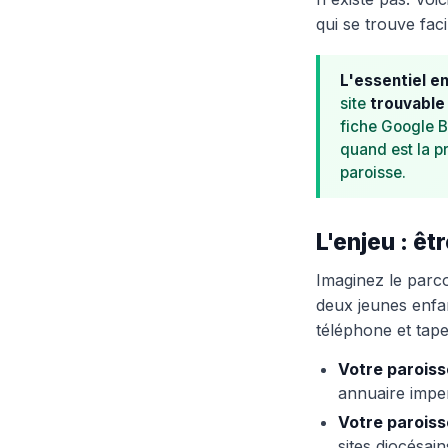
qui se trouve fac
L'essentiel e
site
trouvable 
fiche Google Bu
quand est la 
paroisse.
L'enjeu : ê
Imaginez le parco
deux jeunes enfan
téléphone et tape
Votre paroiss
annuaire imper
Votre paroiss
sites diocésain