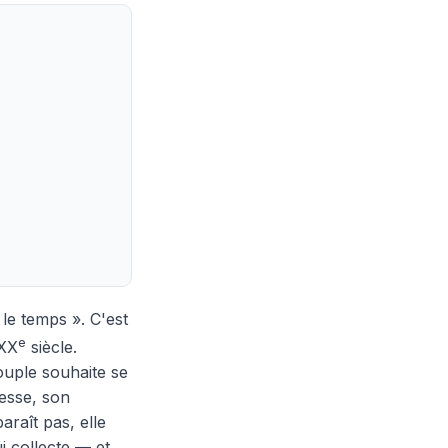
 le temps ». C'est
e
 XX
siècle.
ouple souhaite se
messe, son
araît pas, elle
i collecte — et