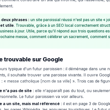
ilement.
n deux phrases :
un site paroissial réussi n'est pas un site « jol
et utile
. Trouvable, grâce à un SEO local correctement struct
siness à jour. Utile, parce qu'il répond aux trois questions ess
prochaine messe, comment célébrer un sacrement, comment so
tre trouvable sur Google
urs typique d'un futur paroissien : il déménage dans une nou
ts, il souhaite trouver une paroisse vivante. Il ouvre Goog
 :
« messe catholique [nom de sa ville] »
. Trois cas de figur
e n'a pas de site
: elle n'apparaît pas du tout, ou seulemen
sonnelle. Le futur paroissien va voir ailleurs.
e a un site, mais mal référencé
: il est en page 3 de Google
s, les pages Wikipédia, les annuaires touristiques. Le futur 