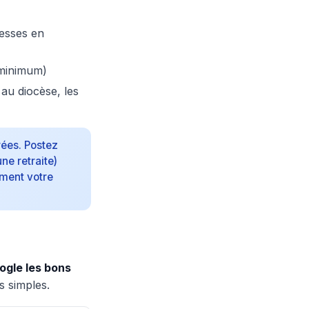
messes en
s minimum)
au diocèse, les
rées. Postez
ne retraite)
ement votre
ogle les bons
s simples.