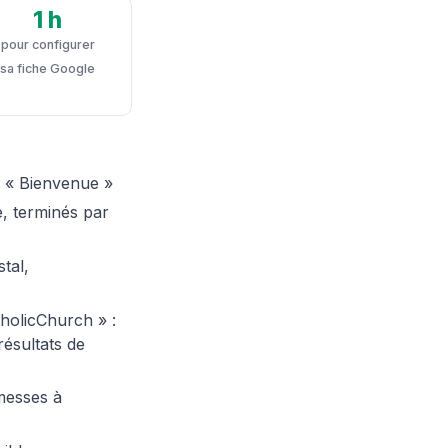
1 h
pour configurer
sa fiche Google
 « Bienvenue »
, terminés par
tal,
holicChurch » :
résultats de
messes à