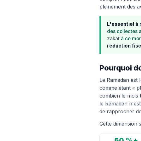
pleinement des av
L'essentiel à 
des collectes 
zakat
à ce mome
réduction fis
Pourquoi d
Le Ramadan est l
comme étant
« p
combien le mois 
le Ramadan n'est 
de rapprocher de 
Cette dimension sp
50 %+