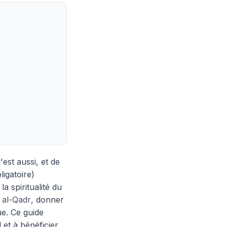
est aussi, et de
igatoire)
a spiritualité du
 al-Qadr
, donner
ue. Ce guide
 et à bénéficier