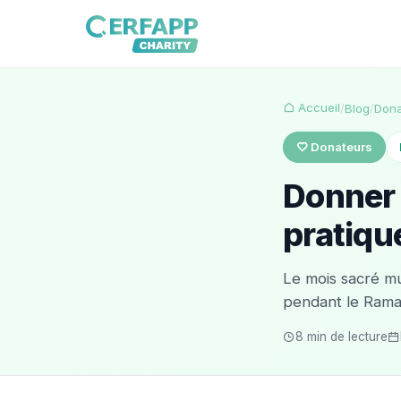
Accueil
/
Blog
/
Dona
Donateurs
Donner 
pratiq
Le mois sacré mu
pendant le Ram
8 min de lecture