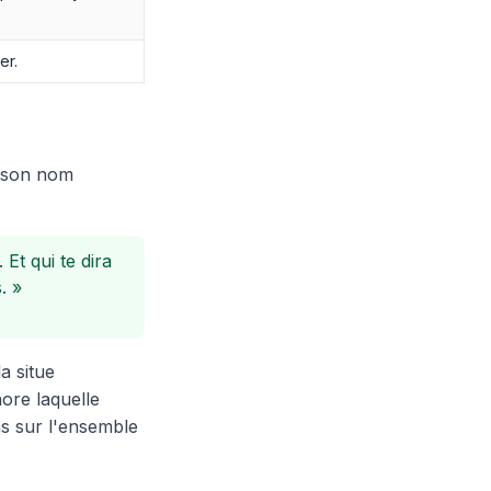
er.
e son nom
Et qui te dira
. »
la situe
nore laquelle
ns sur l'ensemble