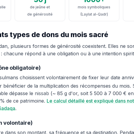
elle
de jeûne et
mois symboliques
de générosité
(Laylat al-Qadr)
nts types de dons du mois sacré
an, plusieurs formes de générosité coexistent. Elles ne so
: chacune répond à une obligation ou à une intention spiritu
ne obligatoire)
lmans choisissent volontairement de fixer leur date anniv
énéficier de la multiplication des récompenses du mois. S
able dépasse le
nissab
(~ 85 g d'or, soit 5 500 à 7 000 € e
 % de ce patrimoine.
Le calcul détaillé est expliqué dans n
 Sadaqa
.
 volontaire)
bre dans son montant, sa fréquence et sa destination. Pend