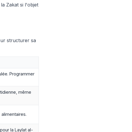
a Zakat si l'objet
our structurer sa
oulée. Programmer
otidienne, même
s alimentaires.
pour la Laylat al-