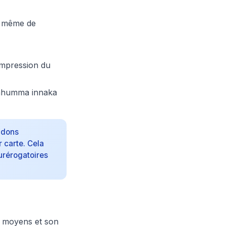
, même de
 impression du
llahumma innaka
 dons
 carte. Cela
surérogatoires
es moyens et son