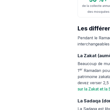
de la collecte annu
des mosquées
Les différe
Pendant le Ramad
interchangeables 
La Zakat (aumô
Beaucoup de musu
er
1
Ramadan pour b
patrimoine zakat
devez verser 2,5
sur la Zakat et la
La Sadaqa (don
La Sadaqa est li