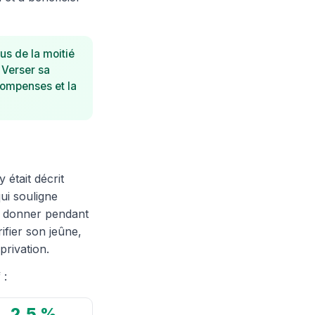
us de la moitié
 Verser sa
compenses et la
était décrit
i souligne
t, donner pendant
ifier son jeûne,
privation.
 :
2,5 %