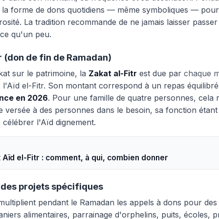
e la forme de dons quotidiens — même symboliques — pour
osité. La tradition recommande de ne jamais laisser passer
-ce qu'un peu.
tr (don de fin de Ramadan)
kat sur le patrimoine, la
Zakat al-Fitr
est due par
chaque m
e l'Aïd el-Fitr. Son montant correspond à un repas équilibré
ance en 2026
. Pour une famille de quatre personnes, cela 
tre versée à des personnes dans le besoin, sa fonction étant
 célébrer l'Aïd dignement.
et Aïd el-Fitr : comment, à qui, combien donner
 des projets spécifiques
multiplient pendant le Ramadan les appels à dons pour des p
aniers alimentaires, parrainage d'orphelins, puits, écoles, p