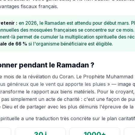
antages fiscaux français.
retenir :
en 2026, le Ramadan est attendu pour début mars. Pl
annuelles des mosquées françaises se concentre sur ce mois.
nt-là permet de cumuler la multiplication spirituelle des ré
cale de 66 %
si l'organisme bénéficiaire est éligible.
onner pendant le Ramadan ?
e mois de la révélation du Coran. Le Prophète Muhammad y 
lus généreux que le vent qui apporte les pluies »
— image qu
transforme le rapport aux biens matériels. Pour le croyan
pas simplement un acte de charité : c'est une façon de pur
Dieu et de partager avec les plus démunis l'épreuve de la 
irituelle a une traduction très concrète sur le plan caritatif
30 j
1000+