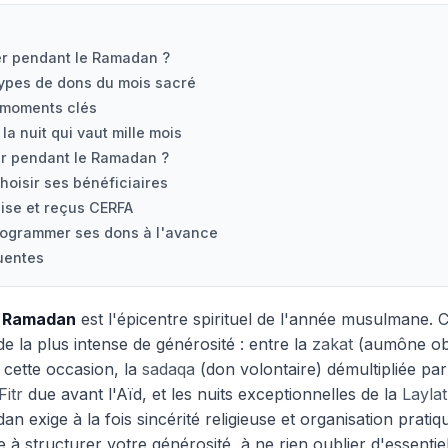
r pendant le Ramadan ?
types de dons du mois sacré
 moments clés
 la nuit qui vaut mille mois
r pendant le Ramadan ?
choisir ses bénéficiaires
aise et reçus CERFA
programmer ses dons à l'avance
uentes
u
Ramadan
est l'épicentre spirituel de l'année musulmane. C'
ode la plus intense de générosité : entre la
zakat
(aumône obl
 cette occasion, la
sadaqa
(don volontaire) démultipliée par l
Fitr
due avant l'Aïd, et les nuits exceptionnelles de la
Laylat
n exige à la fois sincérité religieuse et organisation pratiq
 à structurer votre générosité, à ne rien oublier d'essentiel