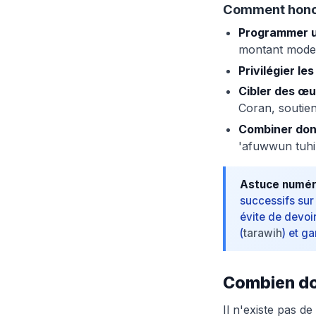
Comment honore
Programmer u
montant modest
Privilégier le
Cibler des œ
Coran, soutien
Combiner don
'afuwwun tuhib
Astuce numér
successifs sur
évite de devoi
(
tarawih
) et ga
Combien do
Il n'existe pas d