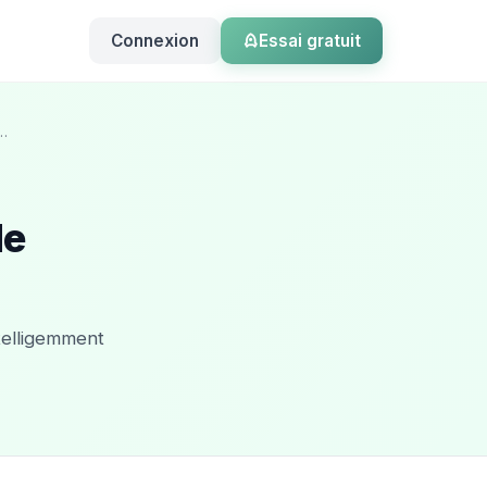
Connexion
Essai gratuit
l…
de
telligemment