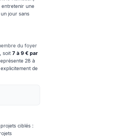
 entretenir une
 un jour sans
embre du foyer
, soit
7 à 9 € par
représente 28 à
 explicitement de
rojets ciblés :
rojets