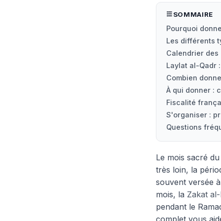
SOMMAIRE
Pourquoi donne
Les différents 
Calendrier des
Laylat al-Qadr :
Combien donne
À qui donner : 
Fiscalité franç
S'organiser : 
Questions fréq
Le mois sacré d
très loin, la péri
souvent versée à
mois, la
Zakat al-
pendant le Ramada
complet vous aide