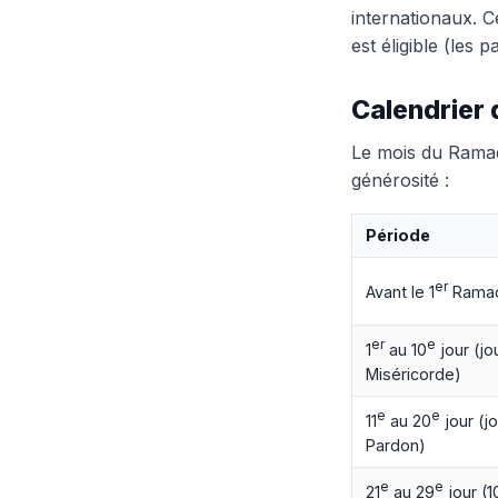
internationaux. C
est éligible (les 
Calendrier
Le mois du Ramada
générosité :
Période
er
Avant le 1
Rama
er
e
1
au 10
jour (jo
Miséricorde)
e
e
11
au 20
jour (j
Pardon)
e
e
21
au 29
jour (1