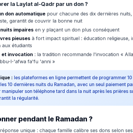
r la Laylat al-Qadr par un don ?
n don automatique
pour chacune des dix dernières nuits
e, garantit de couvrir la bonne nuit
s nuits impaires
en y plaçant un don plus conséquent
uvres pieuses
à fort impact spirituel : éducation religieuse,
 aux étudiants
 et invocation
: la tradition recommande l'invocation « A
bu-l-'afwa fa'fu 'anni »
ique :
les plateformes en ligne permettent de programmer 10
 les 10 dernières nuits du Ramadan, avec un seul paiement par
r manipuler son téléphone tard dans la nuit après les prières 
rantit la régularité.
nner pendant le Ramadan ?
e réponse unique : chaque famille calibre ses dons selon s