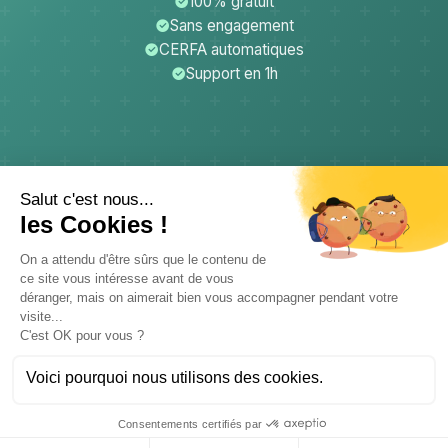
100% gratuit
Sans engagement
CERFA automatiques
Support en 1h
CerfApp
Donateurs
Mentions légales
Confidentialité
CGU
Support
© 2026 CB PROD - CerfApp. Tous droits réservés.
Données hébergées en France - Conforme RGPD