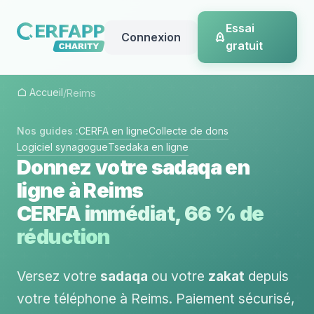
Essai
Connexion
gratuit
Accueil
/
Reims
Nos guides :
CERFA en ligne
Collecte de dons
Logiciel synagogue
Tsedaka en ligne
Donnez votre sadaqa en
ligne à Reims
CERFA immédiat, 66 % de
réduction
Versez votre
sadaqa
ou votre
zakat
depuis
votre téléphone à Reims. Paiement sécurisé,