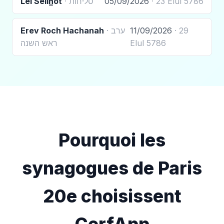
Lel Selih̲ot
· סליחות
05/09/2026
· 23 Elul 5786
Erev Roch Hachanah
· ערב
11/09/2026
· 29
ראש השנה
Elul 5786
Pourquoi les
synagogues de Paris
20e choisissent