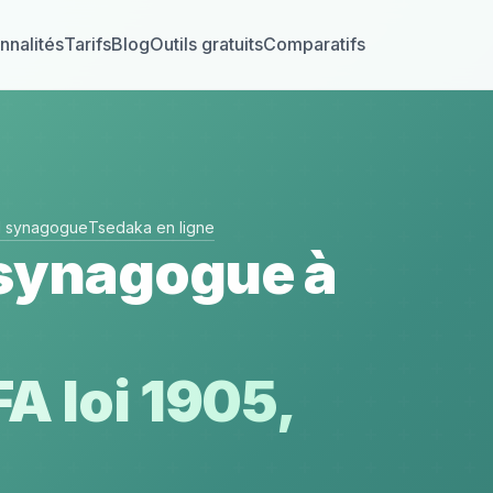
nnalités
Tarifs
Blog
Outils gratuits
Comparatifs
el synagogue
Tsedaka en ligne
 synagogue à
A loi 1905,