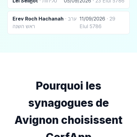
Lel Selih̲ot
· סליחות
05/09/2026
· 23 Elul 5786
Erev Roch Hachanah
· ערב
11/09/2026
· 29
ראש השנה
Elul 5786
Pourquoi les
synagogues de
Avignon choisissent