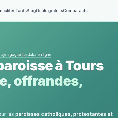
nnalités
Tarifs
Blog
Outils gratuits
Comparatifs
el synagogue
Tsedaka en ligne
paroisse à Tours
e, offrandes,
our les
paroisses catholiques, protestantes et