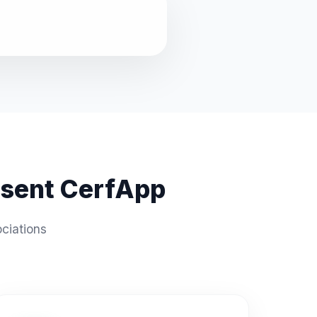
issent CerfApp
ciations