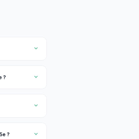
e ?
5e ?