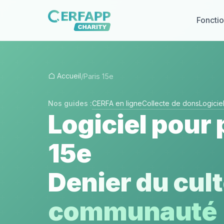
Fonctio
Accueil
/
Paris 15e
Nos guides :
CERFA en ligne
Collecte de dons
Logici
Logiciel pour 
15e
Denier du cult
communauté