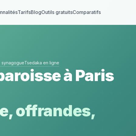
nnalités
Tarifs
Blog
Outils gratuits
Comparatifs
el synagogue
Tsedaka en ligne
paroisse à Paris
e, offrandes,