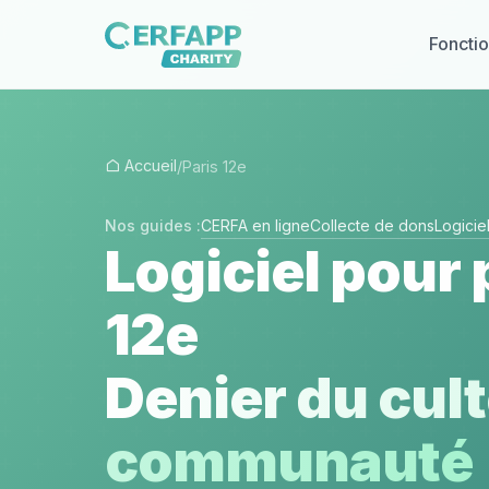
Fonctio
Accueil
/
Paris 12e
Nos guides :
CERFA en ligne
Collecte de dons
Logici
Logiciel pour 
12e
Denier du cult
communauté