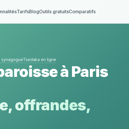
nnalités
Tarifs
Blog
Outils gratuits
Comparatifs
el synagogue
Tsedaka en ligne
paroisse à Paris
e, offrandes,