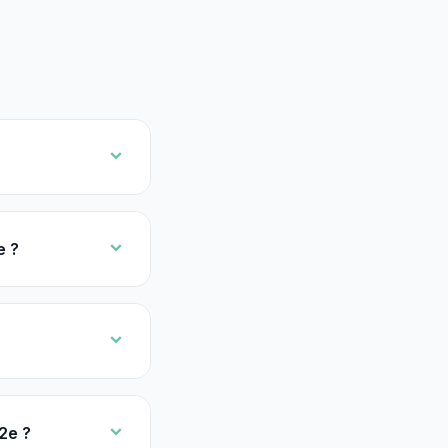
e ?
2e ?