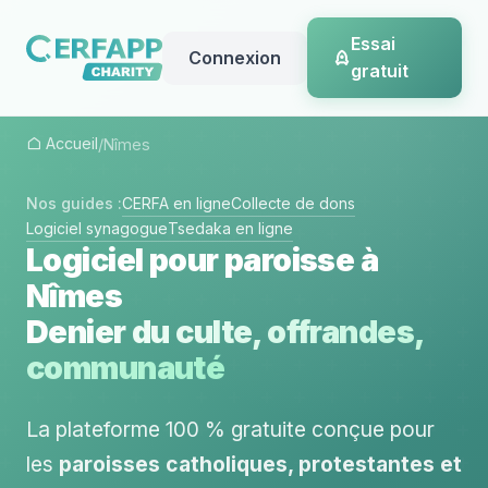
Essai
Connexion
gratuit
Accueil
/
Nîmes
Nos guides :
CERFA en ligne
Collecte de dons
Logiciel synagogue
Tsedaka en ligne
Logiciel pour paroisse à
Nîmes
Denier du culte, offrandes,
communauté
La plateforme 100 % gratuite conçue pour
les
paroisses catholiques, protestantes et