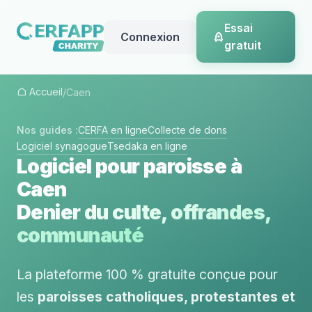
Essai
Connexion
gratuit
Accueil
/
Caen
Nos guides :
CERFA en ligne
Collecte de dons
Logiciel synagogue
Tsedaka en ligne
Logiciel pour paroisse à
Caen
Denier du culte, offrandes,
communauté
La plateforme 100 % gratuite conçue pour
les
paroisses catholiques, protestantes et