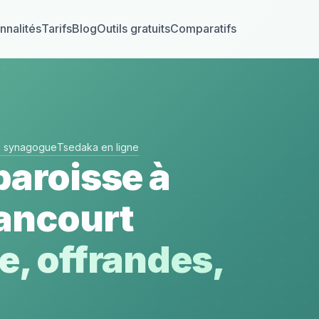
nnalités
Tarifs
Blog
Outils gratuits
Comparatifs
el synagogue
Tsedaka en ligne
paroisse à
ancourt
e, offrandes,