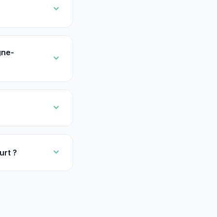
gne-
urt ?